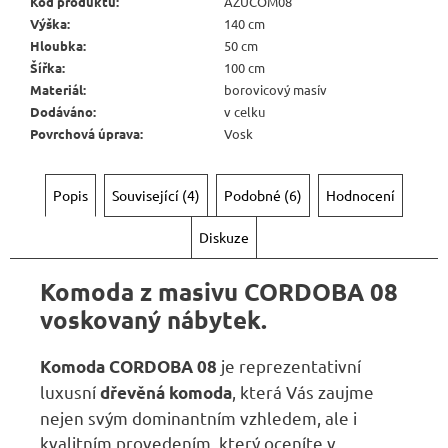
Kč
Kód produktu
:
AZUCOM08
Výška
:
140 cm
Hloubka
:
50 cm
Šířka
:
100 cm
Materiál
:
borovicový masív
Dodáváno
:
v celku
Povrchová úprava
:
Vosk
Popis
Související (4)
Podobné (6)
Hodnocení
Diskuze
Komoda
z masivu CORDOBA 08
voskovaný nábytek.
je reprezentativní
Komoda
CORDOBA
08
luxusní
, která Vás zaujme
dřevěná komoda
nejen svým dominantním vzhledem, ale i
kvalitním provedením, který oceníte v