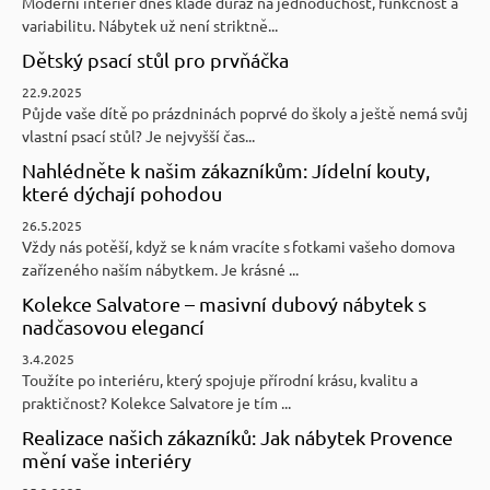
Moderní interiér dnes klade důraz na jednoduchost, funkčnost a
variabilitu. Nábytek už není striktně...
Dětský psací stůl pro prvňáčka
22.9.2025
Půjde vaše dítě po prázdninách poprvé do školy a ještě nemá svůj
vlastní psací stůl? Je nejvyšší čas...
Nahlédněte k našim zákazníkům: Jídelní kouty,
které dýchají pohodou
26.5.2025
Vždy nás potěší, když se k nám vracíte s fotkami vašeho domova
zařízeného naším nábytkem. Je krásné ...
Kolekce Salvatore – masivní dubový nábytek s
nadčasovou elegancí
3.4.2025
Toužíte po interiéru, který spojuje přírodní krásu, kvalitu a
praktičnost? Kolekce Salvatore je tím ...
Realizace našich zákazníků: Jak nábytek Provence
mění vaše interiéry