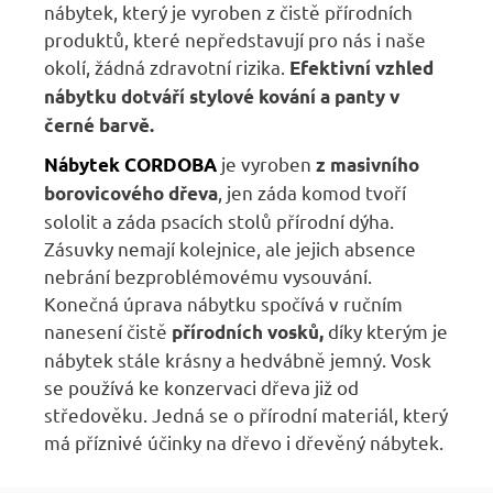
nábytek, který je vyroben z čistě přírodních
produktů, které nepředstavují pro nás i naše
okolí, žádná zdravotní rizika.
E
fektivní vzhled
nábytku dotváří stylové kování a panty v
černé barvě.
je vyroben
Nábytek
CORDOBA
z masivního
, jen záda komod tvoří
borovicového dřeva
sololit a záda psacích stolů přírodní dýha.
Zásuvky nemají kolejnice, ale jejich absence
nebrání bezproblémovému vysouvání.
Konečná úprava nábytku spočívá v ručním
nanesení čistě
díky kterým je
přírodních vosků,
nábytek stále krásny a hedvábně jemný. Vosk
se používá ke konzervaci dřeva již od
středověku. Jedná se o přírodní materiál, který
má příznivé účinky na dřevo i dřevěný nábytek.