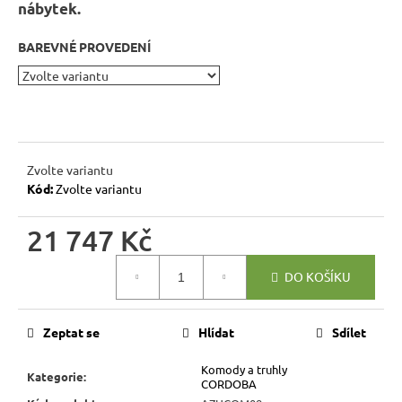
r
nábytek.
u
BAREVNÉ PROVEDENÍ
č
u
j
e
m
e
Zvolte variantu
Kód:
Zvolte variantu
DŘEVĚNÝ
TABURET
21 747 Kč
MEXICANA
SIL02
Měrná
40X40
DO KOŠÍKU
cena:
CM
1
134
Zeptat se
Hlídat
Sdílet
Kč
Původně:
Komody a truhly
1
Kategorie
:
CORDOBA
260