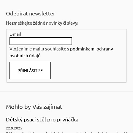
Z
á
Odebírat newsletter
p
Nezmeškejte žádné novinky či slevy!
a
E-mail
t
í
Vložením e-mailu souhlasíte s
podmínkami ochrany
osobních údajů
PŘIHLÁSIT SE
Mohlo by Vás zajímat
Dětský psací stůl pro prvňáčka
22.9.2025