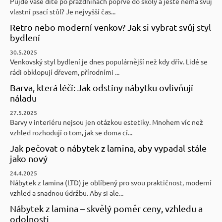
Půjde vaše dítě po prázdninách poprvé do školy a ještě nemá svůj
vlastní psací stůl? Je nejvyšší čas...
Retro nebo moderní venkov? Jak si vybrat svůj styl
bydlení
30.5.2025
Venkovský styl bydlení je dnes populárnější než kdy dřív. Lidé se
rádi obklopují dřevem, přírodními ...
Barva, která léčí: Jak odstíny nábytku ovlivňují
náladu
27.5.2025
Barvy v interiéru nejsou jen otázkou estetiky. Mnohem víc než
vzhled rozhodují o tom, jak se doma cí...
Jak pečovat o nábytek z lamina, aby vypadal stále
jako nový
24.4.2025
Nábytek z lamina (LTD) je oblíbený pro svou praktičnost, moderní
vzhled a snadnou údržbu. Aby si ale...
Nábytek z lamina – skvělý poměr ceny, vzhledu a
odolnosti