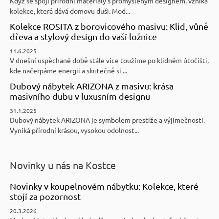
Když se spojí přírodní materiály s promyšleným designem, vzniká
kolekce, která dává domovu duši. Mod...
Kolekce ROSITA z borovicového masivu: Klid, vůně
dřeva a stylový design do vaší ložnice
11.6.2025
V dnešní uspěchané době stále více toužíme po klidném útočišti,
kde načerpáme energii a skutečně si ...
Dubový nábytek ARIZONA z masivu: krása
masivního dubu v luxusním designu
31.1.2025
Dubový nábytek ARIZONA je symbolem prestiže a výjimečnosti.
Vyniká přírodní krásou, vysokou odolnost...
Novinky u nás na Kostce
Novinky v koupelnovém nábytku: Kolekce, které
stojí za pozornost
20.3.2026