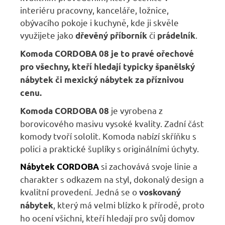
interiéru pracovny, kanceláře, ložnice,
obývacího pokoje i kuchyně, kde ji skvěle
využijete jako
či
.
dřevěný příborník
prádelník
Komoda
CORDOBA
08
je to pravé ořechové
pro všechny, kteří hledají typicky španělský
nábytek či mexický nábytek za příznivou
cenu.
je vyrobena z
K
omoda CORDOBA
08
borovicového masivu vysoké kvality. Zadní část
komody tvoří sololit. Komoda nabízí skříňku s
polici a praktické šuplíky s originálními úchyty.
si zachovává svoje linie a
Nábytek
CORDOBA
charakter s odkazem na styl, dokonalý design a
kvalitní provedení. Jedná se o
voskovaný
, který má velmi blízko k přírodě, proto
nábytek
ho ocení všichni, kteří hledají pro svůj domov