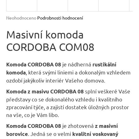
R
n
a
M
Průměrné
Neohodnoceno
Podrobnosti hodnocení
j
hodnocení
A
produktu
Masivní komoda
í
je
t
CORDOBA COM08
0,0
?
z
5
hvězdiček.
je nádherná
Komoda CORDOBA 08
rustikální
, která svými liniemi a dokonalým vzhledem
komoda
ozdobí jakýkoliv interiér Vašeho domova.
HLEDAT
splní veškeré Vaše
Komoda z masivu CORDOBA 08
představy co se dokonalého vzhledu i kvalitního
zpracování týče, a zajistí dostatek úložných prostor
D
na vše, co je Vám libo.
o
je zhotovená
Komoda CORDOBA 08
z masivní
p
o
. Jedná se o velmi
borovice
kvalitní
voskovaný