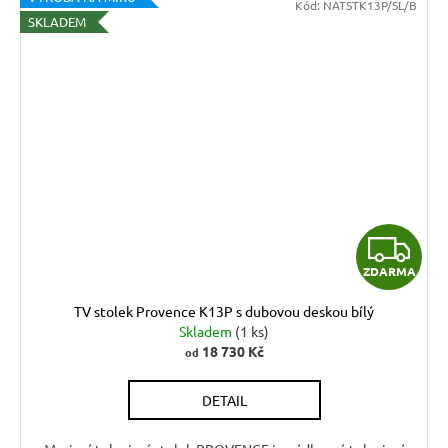
Kód:
NATSTK13P/SL/B
SKLADEM
Z
ZDARMA
D
TV stolek Provence K13P s dubovou deskou bílý
A
Skladem
(1 ks)
18 730 Kč
od
R
DETAIL
M