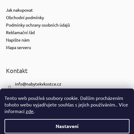
Jak nakupovat
Obchodní podmínky
Podmínky ochrany osobních údajů
Reklamační řád
Napište nám
Mapa serveru
Kontakt
info
@
nabytekvkostce.cz
+420 606 065 259
Tento web používá soubory cookie. Dalším procházením
+420 601 116 371
tohoto webu vyjadřujete souhlas s jejich používáním.. Více
https://www.facebook.com/nabytekvkostce.cz/
informací
zde
.
nabytek_v_kostce
Nastavení
Vytvořil Shoptet