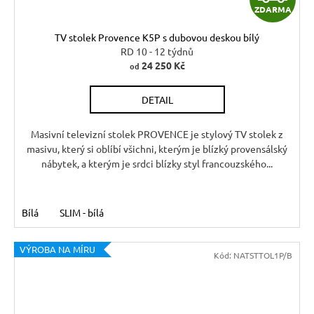
ZDARMA
D
TV stolek Provence K5P s dubovou deskou bílý
A
RD 10 - 12 týdnů
24 250 Kč
od
R
DETAIL
M
A
Masivní televizní stolek PROVENCE je stylový TV stolek z
masivu, který si oblíbí všichni, kterým je blízký provensálský
nábytek, a kterým je srdci blízky styl francouzského...
Bílá
SLIM - bílá
VÝROBA NA MÍRU
Kód:
NATSTTOL1P/B