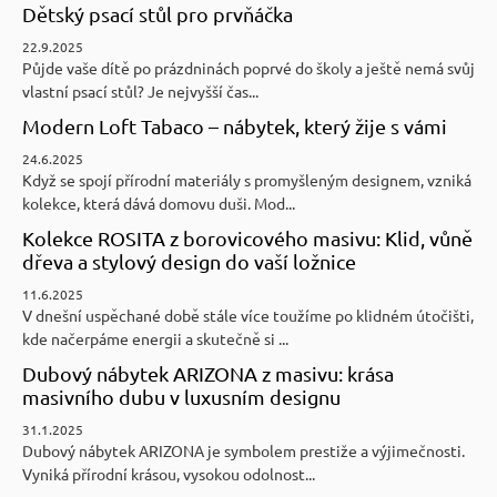
Dětský psací stůl pro prvňáčka
22.9.2025
Půjde vaše dítě po prázdninách poprvé do školy a ještě nemá svůj
vlastní psací stůl? Je nejvyšší čas...
Modern Loft Tabaco – nábytek, který žije s vámi
24.6.2025
Když se spojí přírodní materiály s promyšleným designem, vzniká
kolekce, která dává domovu duši. Mod...
Kolekce ROSITA z borovicového masivu: Klid, vůně
dřeva a stylový design do vaší ložnice
11.6.2025
V dnešní uspěchané době stále více toužíme po klidném útočišti,
kde načerpáme energii a skutečně si ...
Dubový nábytek ARIZONA z masivu: krása
masivního dubu v luxusním designu
31.1.2025
Dubový nábytek ARIZONA je symbolem prestiže a výjimečnosti.
Vyniká přírodní krásou, vysokou odolnost...