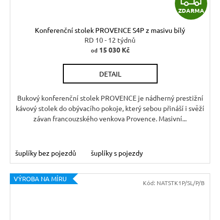
ZDARMA
D
Konferenční stolek PROVENCE S4P z masivu bílý
A
RD 10 - 12 týdnů
15 030 Kč
od
R
DETAIL
M
A
Bukový konferenční stolek PROVENCE je nádherný prestižní
kávový stolek do obývacího pokoje, který sebou přináší i svěží
závan francouzského venkova Provence. Masivní...
šuplíky bez pojezdů
šuplíky s pojezdy
VÝROBA NA MÍRU
Kód:
NATSTK1P/SL/P/B