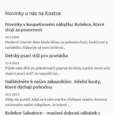
Novinky u nás na Kostce
Novinky v koupelnovém nábytku: Kolekce, které
stojí za pozornost
20.3.2026
Moderní interiér dnes klade důraz na jednoduchost, funkčnost a
variabilitu. Nábytek už není striktně...
Dětský psací stůl pro prvňáčka
22.9.2025
Půjde vaše dítě po prázdninách poprvé do školy a ještě nemá svůj
vlastní psací stůl? Je nejvyšší čas...
Nahlédněte k našim zákazníkům: Jídelní kouty,
které dýchají pohodou
26.5.2025
Vždy nás potěší, když se k nám vracíte s fotkami vašeho domova
zařízeného naším nábytkem. Je krásné ...
Kolekce Salvatore – masivní dubový nábytek s