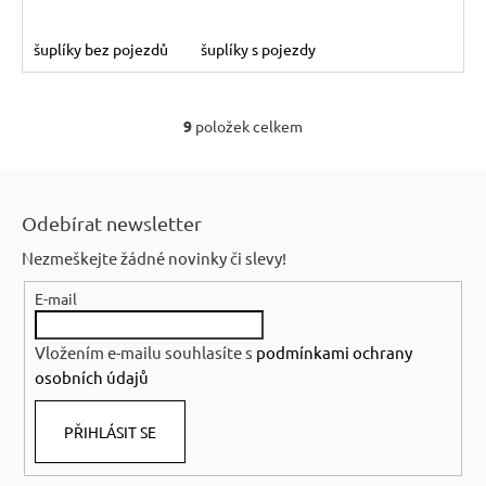
šuplíky bez pojezdů
šuplíky s pojezdy
9
položek celkem
O
v
Z
l
á
á
Odebírat newsletter
p
d
Nezmeškejte žádné novinky či slevy!
a
a
c
E-mail
t
í
í
p
Vložením e-mailu souhlasíte s
podmínkami ochrany
r
osobních údajů
v
k
PŘIHLÁSIT SE
y
v