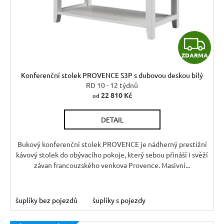
r
t
o
ů
d
Z
u
ZDARMA
k
D
t
Konferenční stolek PROVENCE S3P s dubovou deskou bílý
A
ů
RD 10 - 12 týdnů
22 810 Kč
od
R
DETAIL
M
A
Bukový konferenční stolek PROVENCE je nádherný prestižní
kávový stolek do obývacího pokoje, který sebou přináší i svěží
závan francouzského venkova Provence. Masivní...
šuplíky bez pojezdů
šuplíky s pojezdy