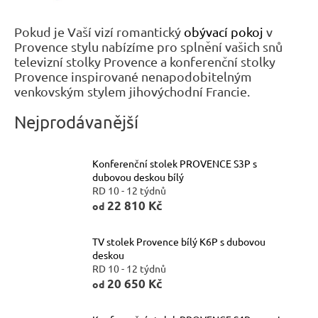
n
Pokud je Vaší vizí romantický
obývací pokoj
v
a
Provence stylu nabízíme pro splnění vašich snů
j
televizní stolky Provence a konferenční stolky
í
Provence inspirované nenapodobitelným
venkovským stylem jihovýchodní Francie.
t
?
Nejprodávanější
Konferenční stolek PROVENCE S3P s
dubovou deskou bílý
RD 10 - 12 týdnů
HLEDAT
22 810 Kč
od
TV stolek Provence bílý K6P s dubovou
D
deskou
RD 10 - 12 týdnů
o
20 650 Kč
od
p
o