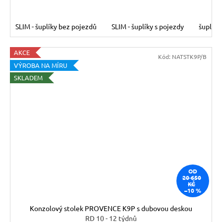
SLIM - šuplíky bez pojezdů
SLIM - šuplíky s pojezdy
šuplíky
AKCE
Kód:
NATSTK9P/B
VÝROBA NA MÍRU
SKLADEM
OD
20 650
KČ
–10 %
Konzolový stolek PROVENCE K9P s dubovou deskou
RD 10 - 12 týdnů