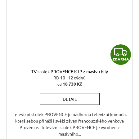
Z
ZDARMA
D
TV stolek PROVENCE K1P z masivu bílý
A
RD 10 - 12 týdnů
18 730 Kč
od
R
DETAIL
M
A
Televizní stolek PROVENCE je nádherná televizní komoda,
která sebou přináší i svěží závan francouzského venkova
Provence. Televizní stolek PROVENCE je vyroben z
masivního...