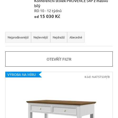
Konferenční stolek PROVENCE S4P z masivu
r
bílý
u
RD 10 - 12 týdnů
č
15 030 Kč
od
u
j
Ř
e
a
Nejprodávanější
Nejlevnější
Nejdražší
Abecedně
m
z
e
e
OTEVŘÍT FILTR
n
RUSTIKÁLNÍ
ŽIDLE
í
SWEET
V
p
VÝROBA NA MÍRU
HOME
Kód:
NATSTS3P/B
SIL25
ý
r
2
p
o
601
Kč
i
d
Původně:
s
u
2
890
p
k
Kč