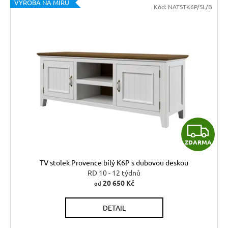
VÝROBA NA MÍRU
Kód:
NATSTK6P/SL/B
Z
ZDARMA
D
TV stolek Provence bílý K6P s dubovou deskou
A
RD 10 - 12 týdnů
20 650 Kč
od
R
DETAIL
M