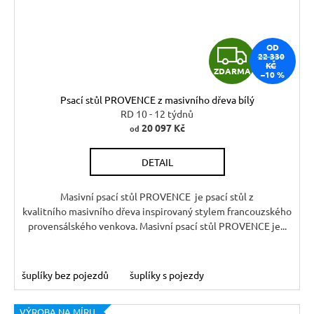
Z
OD
22 330
KČ
ZDARMA
–10 %
D
Psací stůl PROVENCE z masivního dřeva bílý
A
RD 10 - 12 týdnů
20 097 Kč
od
R
DETAIL
M
A
Masivní psací stůl PROVENCE je psací stůl z
kvalitního masivního dřeva inspirovaný stylem francouzského
provensálského venkova. Masivní psací stůl PROVENCE je...
šuplíky bez pojezdů
šuplíky s pojezdy
VÝROBA NA MÍRU