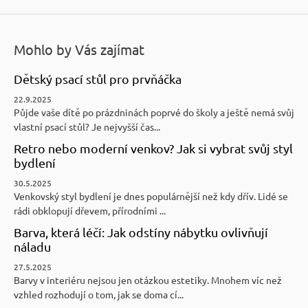
ý
p
i
Mohlo by Vás zajímat
s
u
Dětský psací stůl pro prvňáčka
22.9.2025
Půjde vaše dítě po prázdninách poprvé do školy a ještě nemá svůj
vlastní psací stůl? Je nejvyšší čas...
Retro nebo moderní venkov? Jak si vybrat svůj styl
bydlení
30.5.2025
Venkovský styl bydlení je dnes populárnější než kdy dřív. Lidé se
rádi obklopují dřevem, přírodními ...
Barva, která léčí: Jak odstíny nábytku ovlivňují
náladu
27.5.2025
Barvy v interiéru nejsou jen otázkou estetiky. Mnohem víc než
vzhled rozhodují o tom, jak se doma cí...