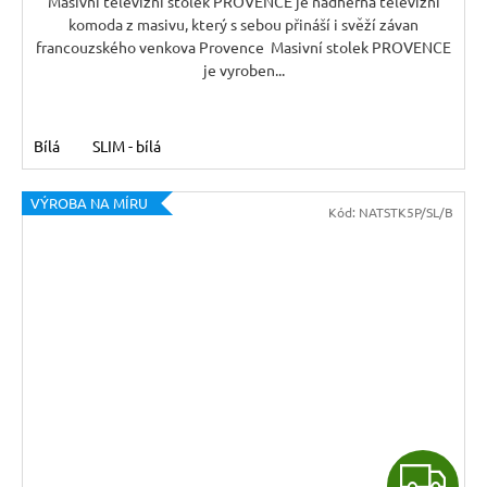
A
Masivní televizní stolek PROVENCE je nádherná televizní
komoda z masivu, který s sebou přináší i svěží závan
francouzského venkova Provence Masivní stolek PROVENCE
je vyroben...
Bílá
SLIM - bílá
VÝROBA NA MÍRU
Kód:
NATSTK5P/SL/B
Z