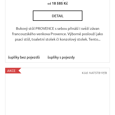
18 585 Kč
od
DETAIL
Bukový stůl PROVENCE s sebou přináší i svěží závan
francouzského venkova Provence. Výborné poslouží jako
psací stůl, toaletní stolek či konzolový stolek. Tento...
šuplíky bez pojezdů
šuplíky s pojezdy
AKCE
Kód:
NATSTB1P/B