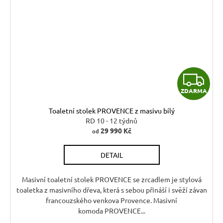
Z
ZDARMA
D
Toaletní stolek PROVENCE z masivu bílý
A
RD 10 - 12 týdnů
29 990 Kč
od
R
DETAIL
M
A
Masivní toaletní stolek PROVENCE se zrcadlem je stylová
toaletka z masivního dřeva, která s sebou přináší i svěží závan
francouzského venkova Provence. Masivní
komoda PROVENCE...