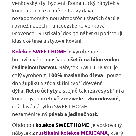
venkovský styl bydlení. Romantický nábytek v
kombinaci bílé a hnědé barvy dává
nezapomenutelnou atmosféru starých časů a
rovněž nádech francouzského venkova
Provence. Rustikální design nábytku podtrhují
klasické linie a stylové kování.
je vyrobena z
Kolekce SWEET HOME
borovicového masívu a
ošetřena bílou vodou
Nábytek SWEET HOME je
ředitelnou barvou.
celý vyroben z
- pouze
100% masivního dřeva
dna šuplíků a záda skříní tvoří dřevěná
dýha.
a stejně tak i závěsy skříní a
Retro úchyty
komod jsou účelově
,
zrezivělé - zkorodované
což dává nábytku SWEET HOME
nezaměnitelný
půvab a jedinečnost.
Obdobou
je voskovaný
kolekce SWEET HOME
nábytek z
který
rustikální kolekce MEXICANA
,