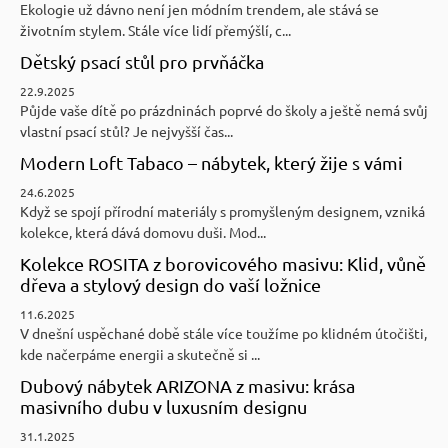
Ekologie už dávno není jen módním trendem, ale stává se
životním stylem. Stále více lidí přemýšlí, c...
Dětský psací stůl pro prvňáčka
22.9.2025
Půjde vaše dítě po prázdninách poprvé do školy a ještě nemá svůj
vlastní psací stůl? Je nejvyšší čas...
Modern Loft Tabaco – nábytek, který žije s vámi
24.6.2025
Když se spojí přírodní materiály s promyšleným designem, vzniká
kolekce, která dává domovu duši. Mod...
Kolekce ROSITA z borovicového masivu: Klid, vůně
dřeva a stylový design do vaší ložnice
11.6.2025
V dnešní uspěchané době stále více toužíme po klidném útočišti,
kde načerpáme energii a skutečně si ...
Dubový nábytek ARIZONA z masivu: krása
masivního dubu v luxusním designu
31.1.2025