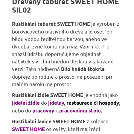
Dřevěný taburet SWEET HOME
SIL02
je vyroben z
Rustikální taburet SWEET HOME
borovicového masivního dřeva a je ošetřen
bílou vodou ředitelnou barvou, anebo ve
dvoubarevné kombinaci (viz. Vzorník). Pro
snazší údržbu doporučujeme objednat
nábytek s vrchní hnědou deskou v lakované
verzi. Tato nádherná
Bílo hnědá štokrle
dopřeje pohodlné a prostorné posezení při
malém nároku na prostor.
je vhodná jako
Rustikální židle SWEET HOME
do
,
jídelní židle
jídelny
,
restaurace či hospody
nebo do
k
pracovny
pracovnímu stolu
.
z kolekce
Rustikální lavice SWEET HOME
osloví ty, kteří mají rádi
SWEET HOME