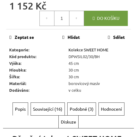
Kč
1 152 Kč
Měrná
DO KOŠÍKU
cena:
Zeptat se
Hlídat
Sdílet
Kategorie
:
Kolekce SWEET HOME
Kód produktu
:
DPWSIL02/30/BH
Výška
:
45 cm
Hloubka
:
30 cm
Šířka
:
30 cm
Materiál
:
borovicový masív
Dodáváno
:
v celku
Popis
Související (16)
Podobné (3)
Hodnocení
Diskuze