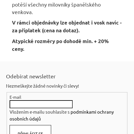
potěší všechny milovníky španělského
venkova.
V rámci objednávky lze objednat i vosk navíc -
za příplatek (cena na dotaz).
Atypické rozměry po dohodě min. + 20%
ceny.
Z
á
Odebírat newsletter
p
Nezmeškejte žádné novinky či slevy!
a
E-mail
t
í
Vložením e-mailu souhlasíte s
podmínkami ochrany
osobních údajů
PŘIHLÁSIT SE