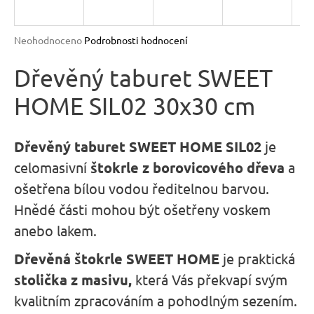
n
a
Průměrné
Neohodnoceno
Podrobnosti hodnocení
j
hodnocení
produktu
Dřevěný taburet SWEET
í
je
t
HOME SIL02 30x30 cm
0,0
?
z
5
hvězdiček.
Dřevěný
taburet SWEET HOME SIL02
je
celomasivní
štokrle z borovicového dřeva
a
ošetřena bílou vodou ředitelnou barvou.
HLEDAT
Hnědé části mohou být ošetřeny voskem
anebo lakem.
D
Dřevěná štokrle SWEET HOME
je praktická
o
stolička z masivu,
která Vás překvapí svým
p
kvalitním zpracováním a pohodlným sezením.
o