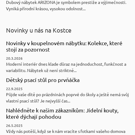
Dubový nábytek ARIZONA je symbolem prestiže a výjimečnosti.
Vyniká přírodní krásou, vysokou odolnost...
Novinky u nás na Kostce
Novinky v koupelnovém nábytku: Kolekce, které
stojí za pozornost
20.3.2026
Moderní interiér dnes klade důraz na jednoduchost, funkčnost a
variabilitu. Nábytek už není striktně...
Dětský psací stůl pro prvňáčka
22.9.2025
Půjde vaše dítě po prázdninách poprvé do školy a ještě nemá svůj
vlastní psací stůl? Je nejvyšší čas...
Nahlédněte k našim zákazníkům: Jídelní kouty,
které dýchají pohodou
26.5.2025
Vždy nás potěší, když se k nám vracíte s fotkami vašeho domova