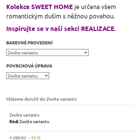
r
Kolekce SWEET HOME
je určena všem
u
romantickým duším s něžnou povahou.
č
u
Inspirujte se v naši sekci REALIZACE
.
j
e
BAREVNÉ PROVEDENÍ
m
e
POVRCHOVÁ ÚPRAVA
RUSTIKÁLNÍ
LAVICE
MEXICANA
BAX25
BEZ
Můžeme doručit do:
Zvolte variantu
PODRUČEK
5
409
Zvolte variantu
Kč
Kód:
Zvolte variantu
Původně:
6
010
1 280 Kč
–10 %