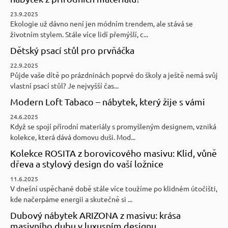
23.9.2025
Ekologie už dávno není jen módním trendem, ale stává se
životním stylem. Stále více lidí přemýšlí, c...
Dětský psací stůl pro prvňáčka
22.9.2025
Půjde vaše dítě po prázdninách poprvé do školy a ještě nemá svůj
vlastní psací stůl? Je nejvyšší čas...
Modern Loft Tabaco – nábytek, který žije s vámi
24.6.2025
Když se spojí přírodní materiály s promyšleným designem, vzniká
kolekce, která dává domovu duši. Mod...
Kolekce ROSITA z borovicového masivu: Klid, vůně
dřeva a stylový design do vaší ložnice
11.6.2025
V dnešní uspěchané době stále více toužíme po klidném útočišti,
kde načerpáme energii a skutečně si ...
Dubový nábytek ARIZONA z masivu: krása
masivního dubu v luxusním designu