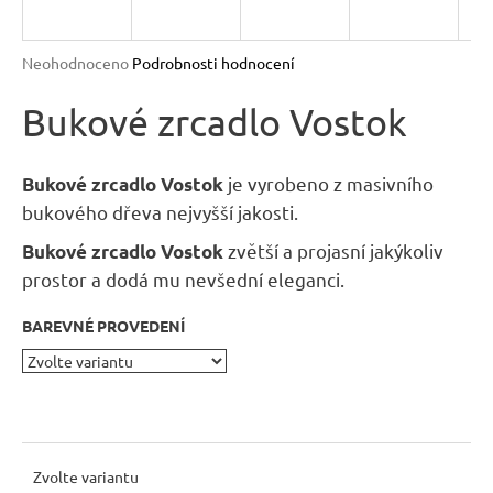
n
a
Průměrné
Neohodnoceno
Podrobnosti hodnocení
j
hodnocení
produktu
Bukové zrcadlo Vostok
í
je
t
0,0
?
z
je vyrobeno z masivního
Bukové zrcadlo Vostok
5
bukového dřeva nejvyšší jakosti.
hvězdiček.
zvětší a projasní jakýkoliv
Bukové zrcadlo Vostok
prostor a dodá mu nevšední eleganci.
HLEDAT
BAREVNÉ PROVEDENÍ
D
o
p
o
Zvolte variantu