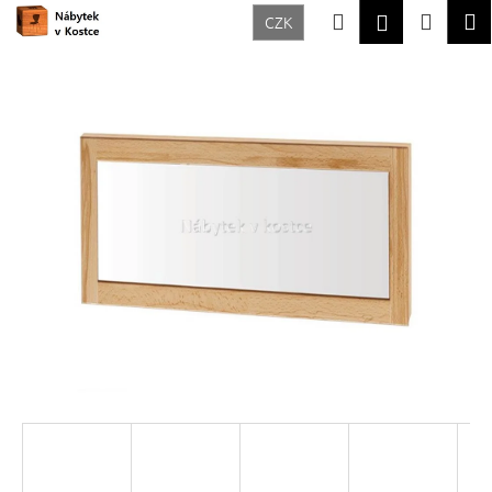
K
Přejít
Hledat
Nákup
M
Přihlášení
CZK
na
o
Zpět
Zpět
obsah
košík
š
í
C
k
o
p
o
t
ř
e
b
u
j
e
t
e