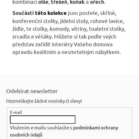
kombinaci
,
,
a
.
olše
třešeň
koňak
ořech
jsou
postele, skříně,
Součástí
této kolekce
konferenční stolky, jídelní stoly, rohové lavice,
židle, tv stolky, komody, vitríny, toaletní stolky,
zrcadla a věšáky.
Můžete si tak podle svých
představ zařídit interiéry Vašeho domova
opravdu kvalitním a nesmrtelným nábytkem.
Z
á
Odebírat newsletter
p
Nezmeškejte žádné novinky či slevy!
a
E-mail
t
í
Vložením e-mailu souhlasíte s
podmínkami ochrany
osobních údajů