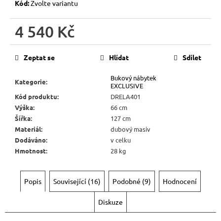
r
Kód:
Zvolte variantu
u
č
4 540 Kč
u
Měrná
j
cena:
Zeptat se
Hlídat
Sdílet
e
m
Bukový nábytek
Kategorie
:
e
EXCLUSIVE
Kód produktu
:
DRELA401
Výška
:
66 cm
BUKOVÁ
Šířka
:
127 cm
STOLIČKA
Materiál
:
dubový masiv
Z
Dodáváno
:
v celku
MASIVU
MET
Hmotnost
:
28 kg
TAB08
ŠTOKRLE
580
Popis
Související (16)
Podobné (9)
Hodnocení
Kč
Diskuze