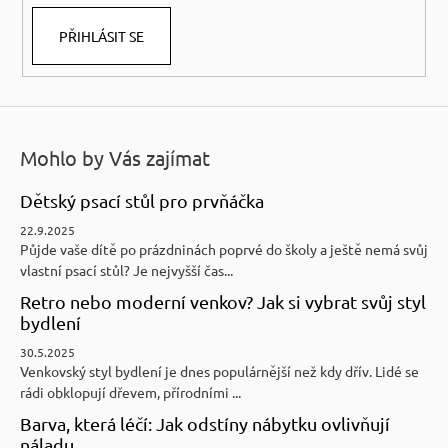
PŘIHLÁSIT SE
Mohlo by Vás zajímat
Dětský psací stůl pro prvňáčka
22.9.2025
Půjde vaše dítě po prázdninách poprvé do školy a ještě nemá svůj
vlastní psací stůl? Je nejvyšší čas...
Retro nebo moderní venkov? Jak si vybrat svůj styl
bydlení
30.5.2025
Venkovský styl bydlení je dnes populárnější než kdy dřív. Lidé se
rádi obklopují dřevem, přírodními ...
Barva, která léčí: Jak odstíny nábytku ovlivňují
náladu