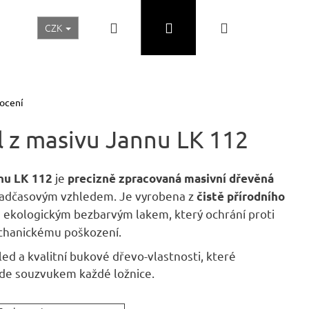
Hledat
Přihlášení
Nákupní
CZK
Realizace a inspirace
Akční ceny
Nábytek Skladem
košík
ocení
 z masivu Jannu LK 112
je
nnu LK 112
precizně zpracovaná masivní dřevěná
 nadčasovým vzhledem. Je vyrobena z
čistě přírodního
 ekologickým bezbarvým lakem, který ochrání proti
hanickému poškození.
ed a kvalitní bukové dřevo-vlastnosti, které
e souzvukem každé ložnice.
Následující