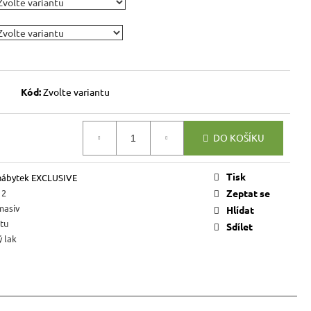
VICE SWEET HOME
NÝM PROSTOREM
Kč
Kód:
Zvolte variantu
DO KOŠÍKU
Tisk
nábytek EXCLUSIVE
12
Zeptat se
masiv
Hlídat
tu
Sdílet
 lak