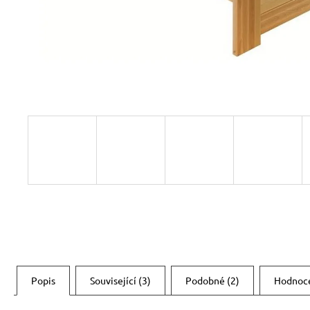
RUSTIKÁLNÍ ŽIDLE SWEET HOME SIL25
2 601 Kč
Původně:
2 890 Kč
Popis
Související (3)
Podobné (2)
Hodnoc