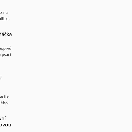
az na
ilitu.
ňáčka
poprvé
í psací
,
racíte
ného
vní
sovou