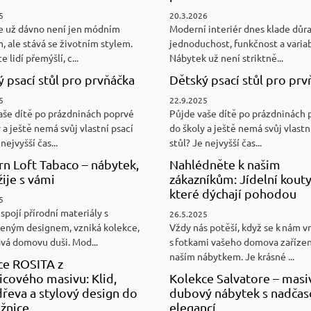
5
20.3.2026
e už dávno není jen módním
Moderní interiér dnes klade důr
, ale stává se životním stylem.
jednoduchost, funkčnost a variab
e lidí přemýšlí, c...
Nábytek už není striktně...
 psací stůl pro prvňáčka
Dětský psací stůl pro prv
5
22.9.2025
aše dítě po prázdninách poprvé
Půjde vaše dítě po prázdninách 
 a ještě nemá svůj vlastní psací
do školy a ještě nemá svůj vlastn
nejvyšší čas...
stůl? Je nejvyšší čas...
n Loft Tabaco – nábytek,
Nahlédněte k našim
žije s vámi
zákazníkům: Jídelní kouty
které dýchají pohodou
5
spojí přírodní materiály s
26.5.2025
eným designem, vzniká kolekce,
Vždy nás potěší, když se k nám v
ává domovu duši. Mod...
s fotkami vašeho domova zaříze
naším nábytkem. Je krásné ...
ce ROSITA z
cového masivu: Klid,
Kolekce Salvatore – masi
řeva a stylový design do
dubový nábytek s nadča
ožnice
elegancí