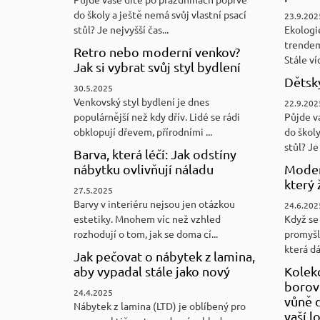
do školy a ještě nemá svůj vlastní psací
23.9.202
stůl? Je nejvyšší čas...
Ekologi
trendem
Retro nebo moderní venkov?
Stále víc
Jak si vybrat svůj styl bydlení
Dětský
30.5.2025
Venkovský styl bydlení je dnes
22.9.202
populárnější než kdy dřív. Lidé se rádi
Půjde v
obklopují dřevem, přírodními ...
do školy
stůl? Je 
Barva, která léčí: Jak odstíny
nábytku ovlivňují náladu
Moder
který 
27.5.2025
Barvy v interiéru nejsou jen otázkou
24.6.202
estetiky. Mnohem víc než vzhled
Když se 
rozhodují o tom, jak se doma cí...
promyšl
která d
Jak pečovat o nábytek z lamina,
aby vypadal stále jako nový
Kolek
borovi
24.4.2025
vůně d
Nábytek z lamina (LTD) je oblíbený pro
vaší l