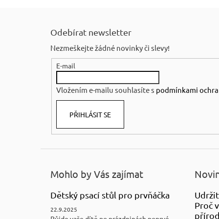
Z
á
Odebírat newsletter
p
Nezmeškejte žádné novinky či slevy!
a
E-mail
t
í
Vložením e-mailu souhlasíte s
podmínkami ochra
PŘIHLÁSIT SE
Mohlo by Vás zajímat
Novin
Dětský psací stůl pro prvňáčka
Udržit
Proč v
22.9.2025
přírod
Půjde vaše dítě po prázdninách poprvé