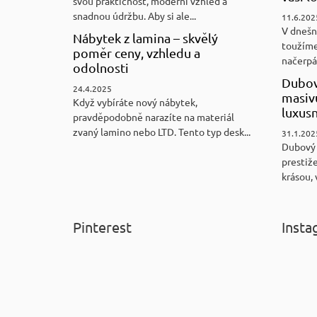
svou praktičnost, moderní vzhled a
snadnou údržbu. Aby si ale...
11.6.202
V dnešn
Nábytek z lamina – skvělý
toužíme
poměr ceny, vzhledu a
načerpám
odolnosti
Dubov
24.4.2025
masiv
Když vybíráte nový nábytek,
luxus
pravděpodobně narazíte na materiál
zvaný lamino nebo LTD. Tento typ desk...
31.1.202
Dubový
prestiže
krásou, 
Pinterest
Insta