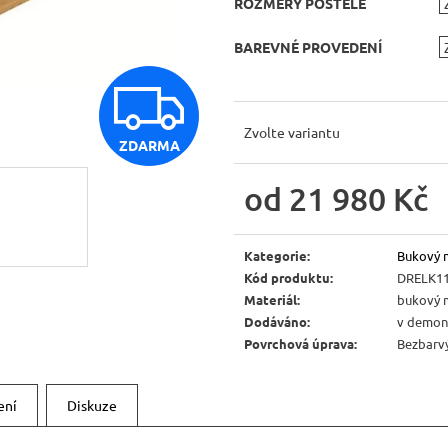
ROZMĚRY POSTELE
JÍDELNÍ ŽIDLE MEXICANA SIL25
RUSTIKÁLNÍ LA
BAX25 S ÚLOŽ
2 403 Kč
BAREVNÉ PROVEDENÍ
Původně:
2 670 Kč
6 048 Kč
Původně:
6 720 
Z
Zvolte variantu
ZDARMA
D
od
21 980 Kč
A
Měrná
cena:
Kategorie
:
Bukový 
Kód produktu
:
DRELK1
R
Materiál
:
bukový 
Dodáváno
:
v demon
Povrchová úprava
:
Bezbarvý
M
ení
Diskuze