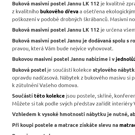
je kvalitně zpr
Buková masivní postel Jannu LK 112
z kvalitního
a ošetřena ekologickým
bukového dřeva
poškození v podobě drobných škrábanců. Masivní nohy
je určena všem
Buková masivní postel Jannu LK 112
Buková masivní postel Jannu je dodávaná spolu s ro
pravou, která Vám bude nejvíce vyhovovat.
Bukovou masivní postel Jannu nabízíme i v
jednolů
je součástí kolekce
Buková postel
stylového nábytk
opravdu nadčasová. Nábytek z bukového masivu si po
k zútulnění Vašeho domova.
jsou
postele, skříně, konferenčn
Součástí
této kolekce
Můžete si tak podle svých představ zařídit interié
Vzhledem k vysoké hmotnosti nábytku je nutné, aby 
Při koupi postele a matrace získáte slevu na
matra