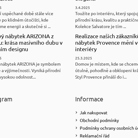
5
3.4.2025
í uspěchané době stále více
Toužíte po interiéru, který spoju
 po klidném útočišti, kde
přírodní krásu, kvalitu a praktičn
e energii a skutečně si ...
Kolekce Salvatore je tím ...
ý nábytek ARIZONA z
Realizace našich zákazník
u: krása masivního dubu v
nábytek Provence mění v
ním designu
interiéry
5
25.3.2025
 nábytek ARIZONA je symbolem
Domov je místem, kde se chceme
 a výjimečnosti. Vyniká přírodní
útulně, pohodlně a obklopeni kr
vysokou odolnost...
Styl Provence přináší do i...
gram
Informace
Jak nakupovat
Obchodní podmínky
Podmínky ochrany osobních ú
Reklamační řád