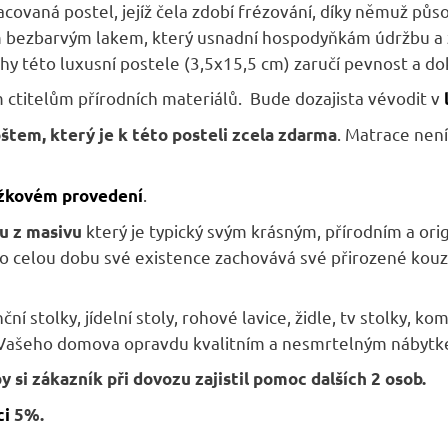
A
acovaná postel, jejíž čela zdobí frézování, díky němuž pů
 bezbarvým lakem, který usnadní hospodyňkám údržbu a 
 této luxusní postele (3,5x15,5 cm) zaručí pevnost a dok
 ctitelům přírodních materiálů. Bude dozajista vévodit v
. Matrace není
štem, který je k této posteli zcela zdarma
.
žkovém provedení
který je typický svým krásným, přírodním a or
u z masivu
 celou dobu své existence zachovává své přirozené kouzl
í stolky, jídelní stoly, rohové lavice, židle, tv stolky, kom
ry Vašeho domova opravdu kvalitním a nesmrtelným nábyt
si zákazník při dovozu zajistil pomoc dalších 2 osob.
ci
5
%
.