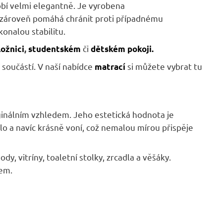
sobí velmi elegantně. Je vyrobena
zároveň pomáhá chránit proti případnému
onalou stabilitu.
či
ložnici
,
studentském
dětském pokoji.
 součástí. V naší nabídce
si můžete vybrat tu
matrací
iginálním vzhledem. Jeho estetická hodnota je
o a navíc krásně voní, což nemalou mírou přispěje
ody, vitríny, toaletní stolky, zrcadla a věšáky.
kem.