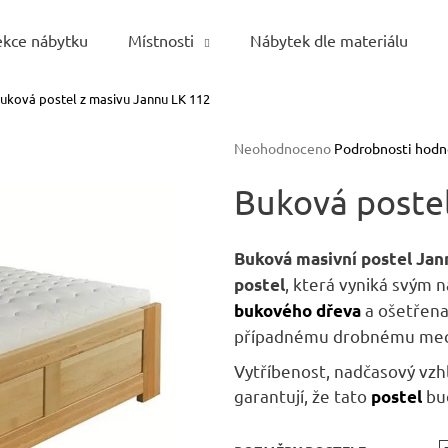
ekce nábytku
Místnosti
Nábytek dle materiálu
uková postel z masivu Jannu LK 112
Co potřebujete najít?
Průměrné
Neohodnoceno
Podrobnosti hodn
hodnocení
HLEDAT
produktu
Buková postel
je
0,0
z
Buková masivní postel Ja
5
Doporučujeme
, která vyniká svým
postel
hvězdiček.
a ošetřena
bukového dřeva
případnému drobnému mec
Vytříbenost, nadčasový vzhl
garantují, že tato
bud
postel