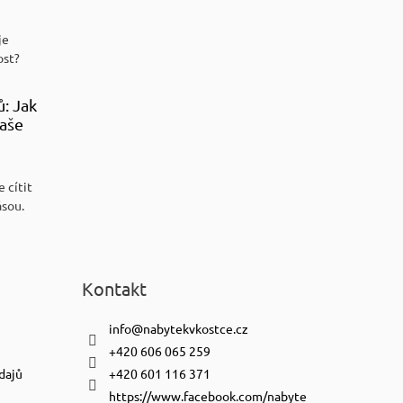
je
ost?
ů: Jak
aše
 cítit
ásou.
Kontakt
info
@
nabytekvkostce.cz
+420 606 065 259
dajů
+420 601 116 371
https://www.facebook.com/nabyte