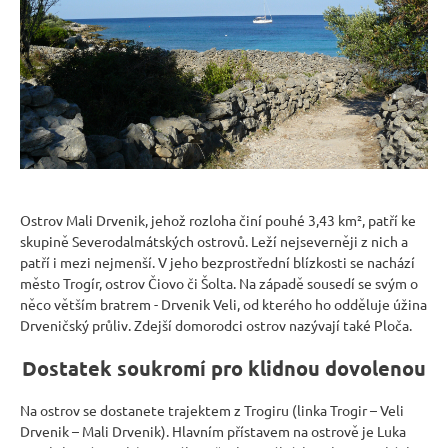
n
a
j
í
t
?
Ostrov Mali Drvenik, jehož rozloha činí pouhé 3,43 km², patří ke
skupině Severodalmátských ostrovů. Leží nejseverněji z nich a
patří i mezi nejmenší. V jeho bezprostřední blízkosti se nachází
HLEDAT
město Trogír, ostrov Čiovo či Šolta. Na západě sousedí se svým o
něco větším bratrem - Drvenik Veli, od kterého ho odděluje úžina
Drveničský průliv. Zdejší domorodci ostrov nazývají také Ploča.
D
Dostatek soukromí pro klidnou dovolenou
o
p
Na ostrov se dostanete trajektem z Trogiru (linka Trogir – Veli
o
Drvenik – Mali Drvenik). Hlavním přístavem na ostrově je Luka