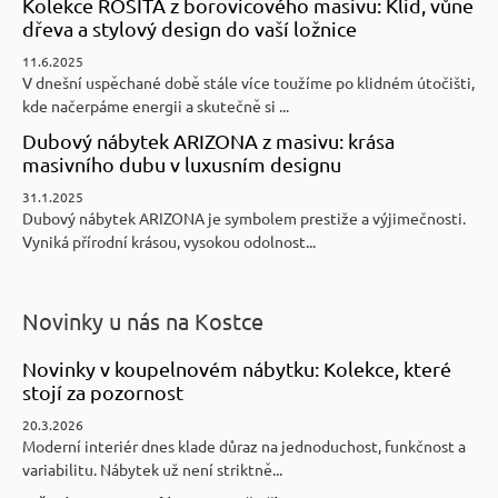
Kolekce ROSITA z borovicového masivu: Klid, vůně
dřeva a stylový design do vaší ložnice
11.6.2025
V dnešní uspěchané době stále více toužíme po klidném útočišti,
kde načerpáme energii a skutečně si ...
Dubový nábytek ARIZONA z masivu: krása
masivního dubu v luxusním designu
31.1.2025
Dubový nábytek ARIZONA je symbolem prestiže a výjimečnosti.
Vyniká přírodní krásou, vysokou odolnost...
Novinky u nás na Kostce
Novinky v koupelnovém nábytku: Kolekce, které
stojí za pozornost
20.3.2026
Moderní interiér dnes klade důraz na jednoduchost, funkčnost a
variabilitu. Nábytek už není striktně...