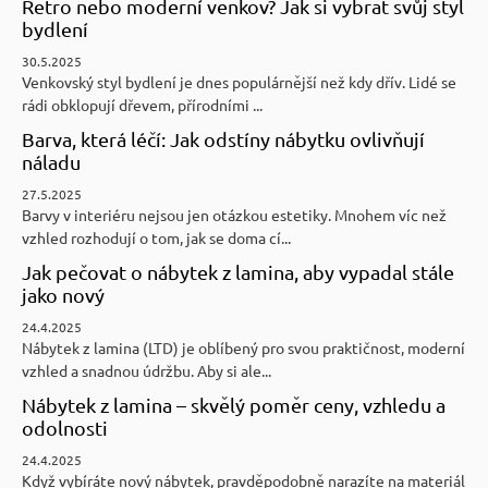
Retro nebo moderní venkov? Jak si vybrat svůj styl
bydlení
30.5.2025
Venkovský styl bydlení je dnes populárnější než kdy dřív. Lidé se
rádi obklopují dřevem, přírodními ...
Barva, která léčí: Jak odstíny nábytku ovlivňují
náladu
27.5.2025
Barvy v interiéru nejsou jen otázkou estetiky. Mnohem víc než
vzhled rozhodují o tom, jak se doma cí...
Jak pečovat o nábytek z lamina, aby vypadal stále
jako nový
24.4.2025
Nábytek z lamina (LTD) je oblíbený pro svou praktičnost, moderní
vzhled a snadnou údržbu. Aby si ale...
Nábytek z lamina – skvělý poměr ceny, vzhledu a
odolnosti
24.4.2025
Když vybíráte nový nábytek, pravděpodobně narazíte na materiál