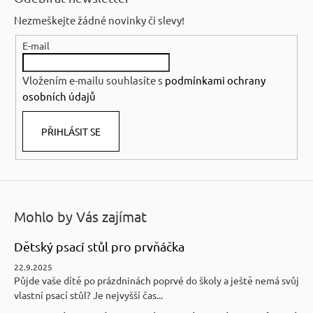
p
Nezmeškejte žádné novinky či slevy!
a
E-mail
t
í
Vložením e-mailu souhlasíte s
podmínkami ochrany
osobních údajů
PŘIHLÁSIT SE
Mohlo by Vás zajímat
Dětský psací stůl pro prvňáčka
22.9.2025
Půjde vaše dítě po prázdninách poprvé do školy a ještě nemá svůj
vlastní psací stůl? Je nejvyšší čas...