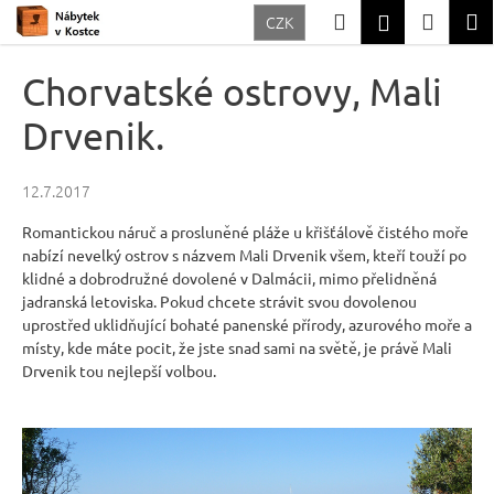
K
Přejít
Hledat
Nákup
M
Přihlášení
CZK
na
o
Zpět
Zpět
obsah
košík
š
Chorvatské ostrovy, Mali
í
C
Drvenik.
k
o
p
12.7.2017
o
Romantickou náruč a prosluněné pláže u křišťálově čistého moře
t
nabízí nevelký ostrov s názvem Mali Drvenik všem, kteří touží po
ř
klidné a dobrodružné dovolené v Dalmácii, mimo přelidněná
jadranská letoviska. Pokud chcete strávit svou dovolenou
e
uprostřed uklidňující bohaté panenské přírody, azurového moře a
b
místy, kde máte pocit, že jste snad sami na světě, je právě Mali
u
Drvenik tou nejlepší volbou.
j
e
t
e