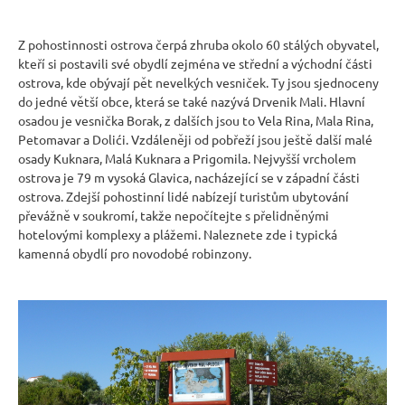
Z pohostinnosti ostrova čerpá zhruba okolo 60 stálých obyvatel,
kteří si postavili své obydlí zejména ve střední a východní části
ostrova, kde obývají pět nevelkých vesniček. Ty jsou sjednoceny
do jedné větší obce, která se také nazývá Drvenik Mali. Hlavní
osadou je vesnička Borak, z dalších jsou to Vela Rina, Mala Rina,
Petomavar a Dolići. Vzdáleněji od pobřeží jsou ještě další malé
osady Kuknara, Malá Kuknara a Prigomila. Nejvyšší vrcholem
ostrova je 79 m vysoká Glavica, nacházející se v západní části
ostrova. Zdejší pohostinní lidé nabízejí turistům ubytování
převážně v soukromí, takže nepočítejte s přelidněnými
hotelovými komplexy a plážemi. Naleznete zde i typická
kamenná obydlí pro novodobé robinzony.