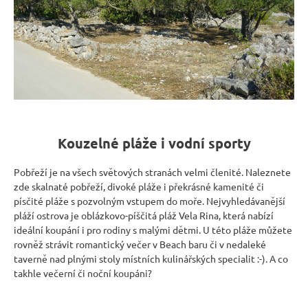
Kouzelné pláže i vodní sporty
Pobřeží je na všech světových stranách velmi členité. Naleznete
zde skalnaté pobřeží, divoké pláže i překrásné kamenité či
písčité pláže s pozvolným vstupem do moře. Nejvyhledávanější
pláží ostrova je oblázkovo-píščitá pláž Vela Rina, která nabízí
ideální koupání i pro rodiny s malými dětmi. U této pláže můžete
rovněž strávit romantický večer v Beach baru či v nedaleké
taverně nad plnými stoly místních kulinářských specialit :-). A co
takhle večerní či noční koupáni?