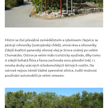
Místní se živí převážně zemědělstvím a rybolovem. Nejvíce se
pěstují rohovníky (svatojánský chléb), vinná réva a olivovníky.
Zdejší kvalitní panenský olivový olej je široce známý po celém
Chorvatsku. Ostrov je velmi málo turisticky využíván, díky tomu
si zdejší bohatá flóra a fauna zachovala svou původní tvář, i s
mnoha druhy vzácných středomořských léčivých rostlin. Na
ostrově nejsou téměř žádné zpevněné silnice, tudíž možnost
používání automobilů je velmi omezen.