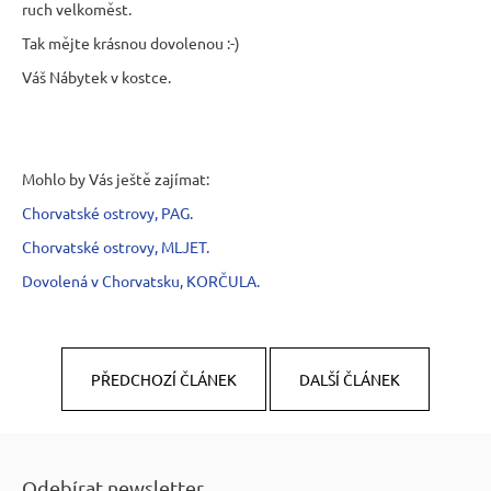
ruch velkoměst.
Tak mějte krásnou dovolenou :-)
Váš Nábytek v kostce.
Mohlo by Vás ještě zajímat:
Chorvatské ostrovy, PAG.
Chorvatské ostrovy, MLJET.
Dovolená v Chorvatsku, KORČULA.
PŘEDCHOZÍ ČLÁNEK
DALŠÍ ČLÁNEK
Z
á
Odebírat newsletter