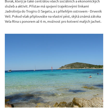
Borak, který je také centrálou všech sociálních a ekonomických
r
služeb a aktivit. Přístav má spojení trajektovými linkami
u
Jadrolinija do Trogiru či Segetu, a s přilehlým ostrovem - Drvenik
č
Veli. Pokud však připlouváte na vlastní pěst, skýtá známá zátoka
u
Vela Rina s ponorem až 6 m, možnost pro kotvení malých jachet.
j
e
m
e
RUSTIKÁLNÍ
ŽIDLE
SWEET
HOME
SIL25
2
601
Kč
Původně:
2
890
Kč