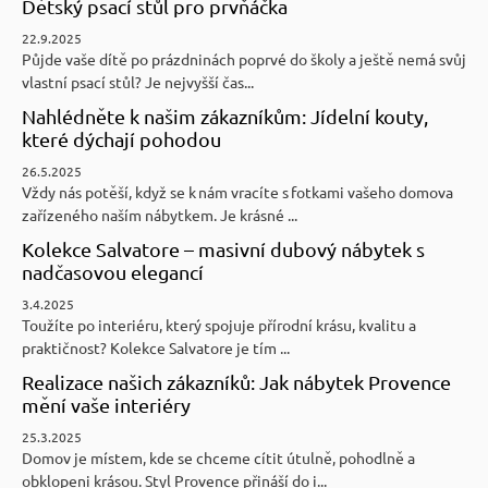
Dětský psací stůl pro prvňáčka
22.9.2025
Půjde vaše dítě po prázdninách poprvé do školy a ještě nemá svůj
vlastní psací stůl? Je nejvyšší čas...
Nahlédněte k našim zákazníkům: Jídelní kouty,
které dýchají pohodou
26.5.2025
Vždy nás potěší, když se k nám vracíte s fotkami vašeho domova
zařízeného naším nábytkem. Je krásné ...
Kolekce Salvatore – masivní dubový nábytek s
nadčasovou elegancí
3.4.2025
Toužíte po interiéru, který spojuje přírodní krásu, kvalitu a
praktičnost? Kolekce Salvatore je tím ...
Realizace našich zákazníků: Jak nábytek Provence
mění vaše interiéry
25.3.2025
Domov je místem, kde se chceme cítit útulně, pohodlně a
obklopeni krásou. Styl Provence přináší do i...