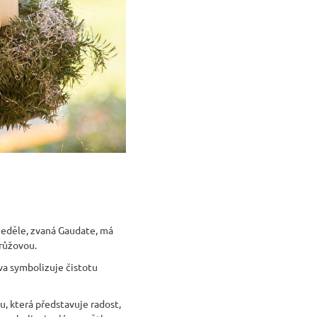
 neděle, zvaná Gaudate, má
 růžovou.
rva symbolizuje čistotu
u, která představuje radost,