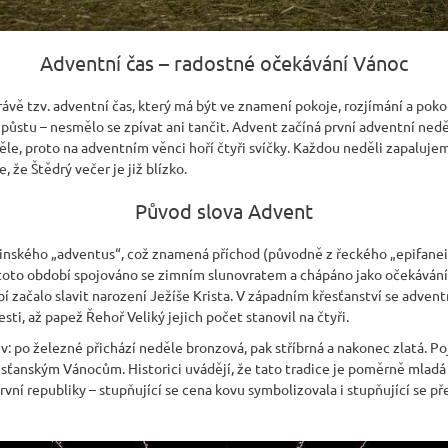
Adventní čas – radostné očekávání Vánoc
vě tzv. adventní čas, který má být ve znamení pokoje, rozjímání a pokor
 půstu – nesmělo se zpívat ani tančit. Advent začíná první adventní ned
ěle, proto na adventním věnci hoří čtyři svíčky. Každou neděli zapalujem
, že Štědrý večer je již blízko.
Původ slova Advent
tinského „adventus“, což znamená příchod (původně z řeckého „epifaneia
toto období spojováno se zimním slunovratem a chápáno jako očekávání 
í začalo slavit narození Ježíše Krista. V západním křesťanství se adve
ti, až papež Řehoř Veliký jejich počet stanovil na čtyři.
v: po železné přichází neděle bronzová, pak stříbrná a nakonec zlatá. 
sťanským Vánocům. Historici uvádějí, že tato tradice je poměrně mladá a
vní republiky – stupňující se cena kovu symbolizovala i stupňující se p