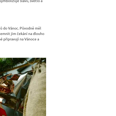
 symbolizuje slávu, světlo a
dnů do Vánoc. Původně měl
jemnit jim čekání na dlouho
é připravují na Vánoce a