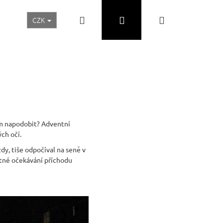
Hledat
Přihlášení
Nákupní
CZK
Realizace a inspirace
Akční ceny
Nábytek Skladem
košík
čím napodobit? Adventní
ch očí.
dy, tiše odpočíval na seně v
stné očekávání příchodu
Následující