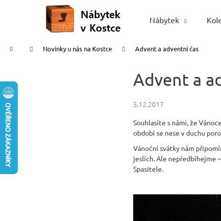
K
Přejít
na
o
Nábytek
Kol
Zpět
Zpět
obsah
š
do
do
í
Domů
Novinky u nás na Kostce
Advent a adventní čas
obchodu
obchodu
k
Advent a a
5.12.2017
Souhlasíte s námi, že Vánoce
období se nese v duchu poro
Vánoční svátky nám připomína
jeslích. Ale nepředbíhejme 
Spasitele.