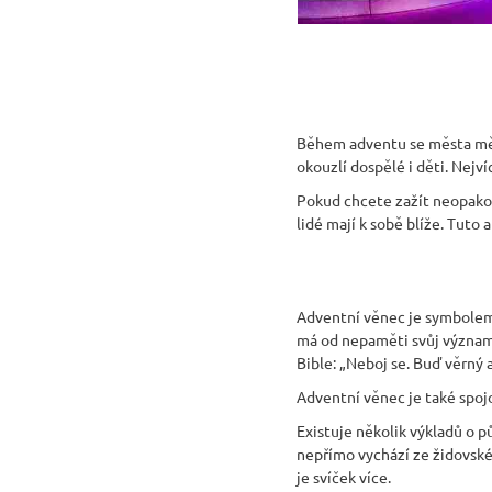
Během adventu se města měn
okouzlí dospělé i děti. Nejví
Pokud chcete zažít neopakov
lidé mají k sobě blíže. Tuto
Adventní věnec je symbolem a
má od nepaměti svůj význam.
Bible: „Neboj se. Buď věrný a
Adventní věnec je také spojo
Existuje několik výkladů o 
nepřímo vychází ze židovské 
je svíček více.