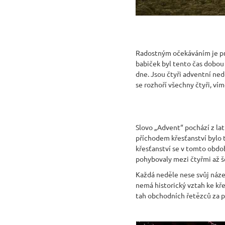
Radostným očekáváním je prá
babiček byl tento čas dobou
dne. Jsou čtyři adventní ned
se rozhoří všechny čtyři, víme
Slovo „Advent“ pochází z la
příchodem křesťanství bylo 
křesťanství se v tomto obdob
pohybovaly mezi čtyřmi až šes
Každá neděle nese svůj náze
nemá historický vztah ke kře
tah obchodních řetězců za pr