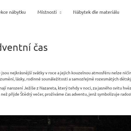
ekce nábytku
Místnosti
Nábytek dle materiálu
Co potřebujete najít?
dventní čas
HLEDAT
 jsou nejkrásnější svátky v roce a jejich kouzelnou atmosféru nelze ni
zumění, lásky, rodinné sounáležitosti a samozřejmě rozesmátých dětský
Doporučujeme
jí narození Ježíše z Nazareta, který tehdy v noci, za jasného svitu hvěz
– než přijde Štědrý večer, prožíváme čas adventu, jenž symbolizuje rado