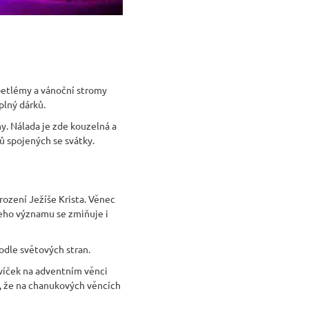
betlémy a vánoční stromy
plný dárků.
y. Nálada je zde kouzelná a
ů spojených se svátky.
rození Ježíše Krista. Věnec
jeho významu se zmiňuje i
odle světových stran.
svíček na adventním věnci
m, že na chanukových věncích