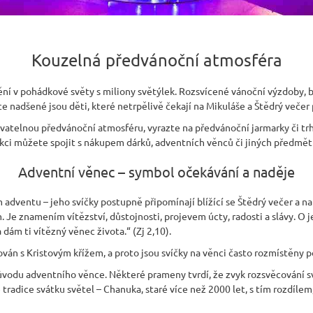
Kouzelná předvánoční atmosféra
í v pohádkové světy s miliony světýlek. Rozsvícené vánoční výzdoby, 
ce nadšené jsou děti, které netrpělivě čekají na Mikuláše a Štědrý večer 
atelnou předvánoční atmosféru, vyrazte na předvánoční jarmarky či trh
 akci můžete spojit s nákupem dárků, adventních věnců či jiných předmět
Adventní věnec – symbol očekávání a naděje
dventu – jeho svíčky postupně připomínají blížící se Štědrý večer a na
 Je znamením vítězství, důstojnosti, projevem úcty, radosti a slávy. O 
 dám ti vítězný věnec života.“ (Zj 2,10).
ván s Kristovým křížem, a proto jsou svíčky na věnci často rozmístěny p
původu adventního věnce. Některé prameny tvrdí, že zvyk rozsvěcování 
tradice svátku světel – Chanuka, staré více než 2000 let, s tím rozdíle