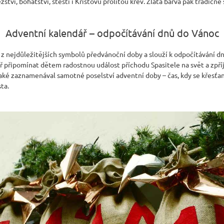
ězství, bohatství, štěstí i Kristovu prolitou krev. Zlatá barva pak tradičně
Adventní kalendář – odpočítávání dnů do Vánoc
 z nejdůležitějších symbolů předvánoční doby a slouží k odpočítávání 
ř připomínat dětem radostnou událost příchodu Spasitele na svět a zpří
aké zaznamenával samotné poselství adventní doby – čas, kdy se křesťan
ta.