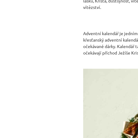
lásku, Krista, důstojnost, vít
vítězství.
Adventní kalendář je jedním
křesťanský adventní kalendá
očekávané dárky. Kalendář t
očekávají příchod Ježíše Kris