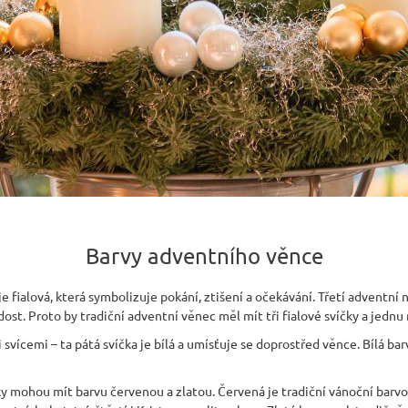
Barvy adventního věnce
e fialová, která symbolizuje pokání, ztišení a očekávání. Třetí adventní
dost. Proto by tradiční adventní věnec měl mít tři fialové svíčky a jednu
ti svícemi – ta pátá svíčka je bílá a umísťuje se doprostřed věnce. Bílá ba
čky mohou mít barvu červenou a zlatou. Červená je tradiční vánoční barvo