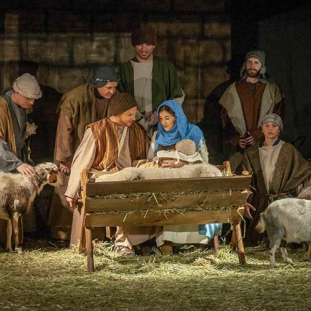
JÍDELNÍ ŽIDLE MEXICANA SIL25
RUSTIKÁLNÍ LA
BAX25 S ÚLOŽ
2 403 Kč
Původně:
2 670 Kč
6 048 Kč
Původně:
6 720 