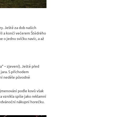
y. Ještě za dob našich
ěli a končí večerem Štědrého
e o jednu svíčku navíc, a až
“ – zjevení). Ještě před
jara. S příchodem
ntní neděle původně
Pojmenování podle kovů však
 vznikla spíše jako reklamní
ředvánoční nákupní horečku.