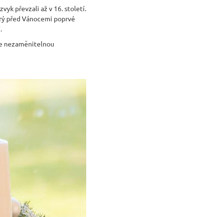
vyk převzali až v 16. století.
terý před Vánocemi poprvé
.
 se nezaměnitelnou