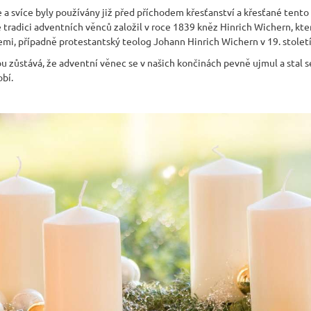
 a svíce byly používány již před příchodem křesťanství a křesťané tento z
 tradici adventních věnců založil v roce 1839 kněz Hinrich Wichern, k
emi, případně protestantský teolog Johann Hinrich Wichern v 19. století
dou zůstává, že adventní věnec se v našich končinách pevně ujmul a stal
bí.