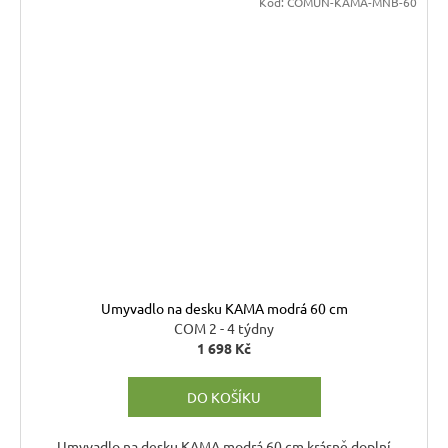
Kód:
COMUN-KAMA-MNB-60
Umyvadlo na desku KAMA modrá 60 cm
COM 2 - 4 týdny
1 698 Kč
DO KOŠÍKU
Umyvadlo na desku KAMA modrá 60 cm krásně doplní