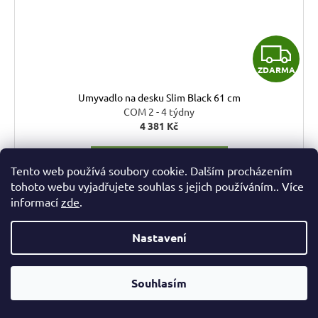
Z
ZDARMA
D
Umyvadlo na desku Slim Black 61 cm
A
COM 2 - 4 týdny
4 381 Kč
R
DO KOŠÍKU
M
Tento web používá soubory cookie. Dalším procházením
tohoto webu vyjadřujete souhlas s jejich používáním.. Více
A
Umyvadlo na desku Slim Black je moderní umyvadlová mísa
informací
zde
.
vyrobená z kvalitní sanitární keramiky v elegantní černé
barvě. Umyvadlo Slim Black je určené pro umístění na...
Nastavení
Souhlasím
Kód:
COMUM-6276 SLIM 40 BLACK