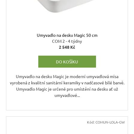
ů
r
d
u
u
č
u
k
j
t
Umyvadlo na desku Magic 50 cm
e
ů
COM 2 - 4 týdny
m
2 548 Kč
e
DO KOŠÍKU
RUSTIKÁLNÍ
ŽIDLE
Umyvadlo na desku Magic je moderní umyvadlová mísa
MEXICANA
vyrobená z kvalitní sanitární keramiky v nadčasové bílé barvě.
SIL22
Umyvadlo Magic je určené pro umístění na desku ať už
2
umyvadlové...
403
Kč
Původně:
2
670
Kód:
COMUN-LOLA-GW
Kč