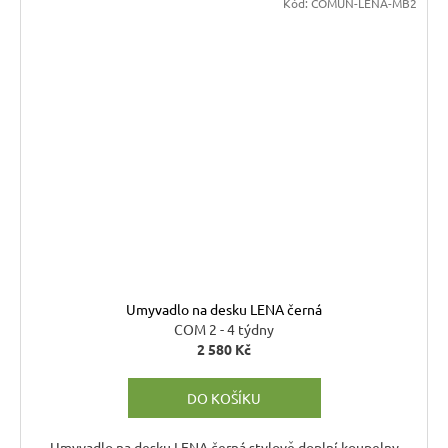
Kód:
COMUN-LENA-MB2
Umyvadlo na desku LENA černá
COM 2 - 4 týdny
2 580 Kč
DO KOŠÍKU
Umyvadlo na desku LENA černá stylově doplní koupelny