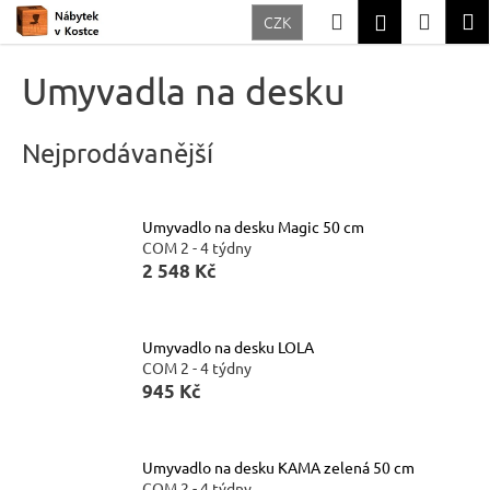
K
Přejít
Hledat
Nákup
M
Přihlášení
CZK
na
o
Zpět
Zpět
obsah
košík
š
Umyvadla na desku
í
C
k
o
Nejprodávanější
p
o
Umyvadlo na desku Magic 50 cm
t
COM 2 - 4 týdny
ř
2 548 Kč
e
b
Umyvadlo na desku LOLA
u
COM 2 - 4 týdny
945 Kč
j
e
t
Umyvadlo na desku KAMA zelená 50 cm
e
COM 2 - 4 týdny