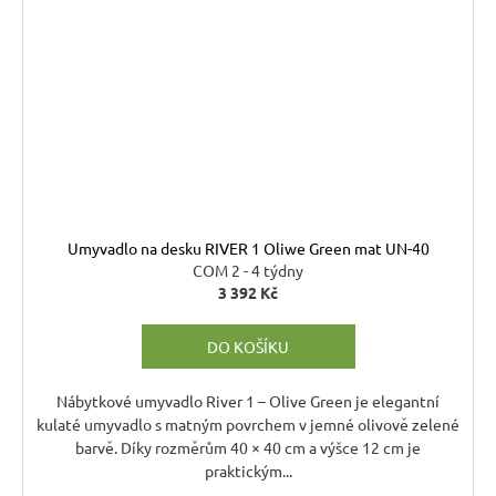
Umyvadlo na desku RIVER 1 Oliwe Green mat UN-40
COM 2 - 4 týdny
3 392 Kč
DO KOŠÍKU
Nábytkové umyvadlo River 1 – Olive Green je elegantní
kulaté umyvadlo s matným povrchem v jemné olivově zelené
barvě. Díky rozměrům 40 × 40 cm a výšce 12 cm je
praktickým...