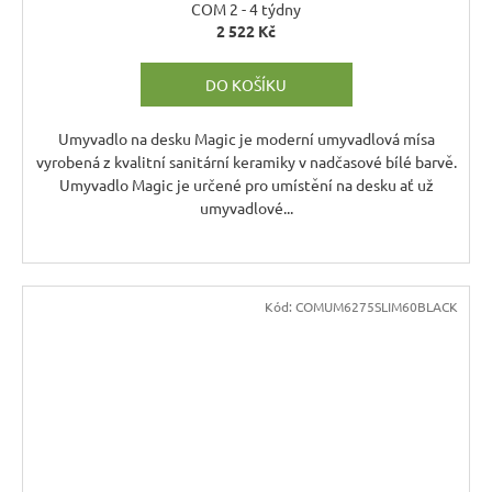
COM 2 - 4 týdny
2 522 Kč
DO KOŠÍKU
Umyvadlo na desku Magic je moderní umyvadlová mísa
vyrobená z kvalitní sanitární keramiky v nadčasové bílé barvě.
Umyvadlo Magic je určené pro umístění na desku ať už
umyvadlové...
Kód:
COMUM6275SLIM60BLACK