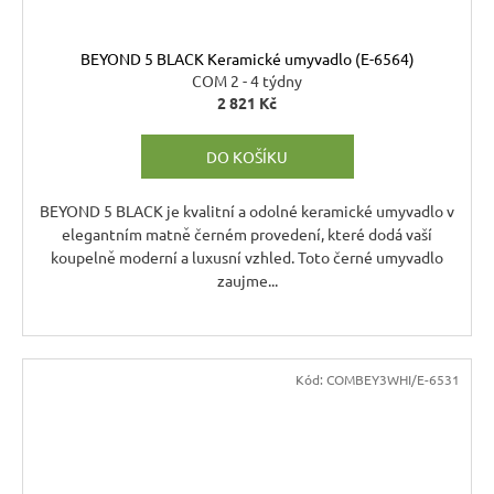
BEYOND 5 BLACK Keramické umyvadlo (E-6564)
COM 2 - 4 týdny
2 821 Kč
DO KOŠÍKU
BEYOND 5 BLACK je kvalitní a odolné keramické umyvadlo v
elegantním matně černém provedení, které dodá vaší
koupelně moderní a luxusní vzhled. Toto černé umyvadlo
zaujme...
Kód:
COMBEY3WHI/E-6531