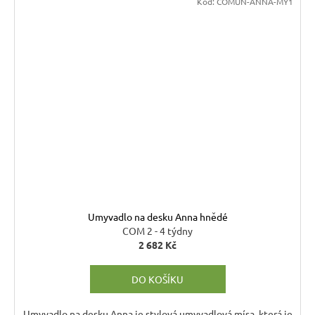
Kód:
COMUN-ANNA-MY1
Umyvadlo na desku Anna hnědé
COM 2 - 4 týdny
2 682 Kč
DO KOŠÍKU
Umyvadlo na desku Anna je stylová umyvadlová mísa, která je