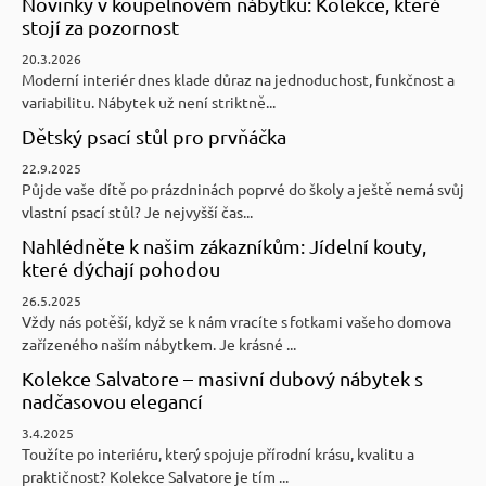
Novinky v koupelnovém nábytku: Kolekce, které
stojí za pozornost
20.3.2026
Moderní interiér dnes klade důraz na jednoduchost, funkčnost a
variabilitu. Nábytek už není striktně...
Dětský psací stůl pro prvňáčka
22.9.2025
Půjde vaše dítě po prázdninách poprvé do školy a ještě nemá svůj
vlastní psací stůl? Je nejvyšší čas...
Nahlédněte k našim zákazníkům: Jídelní kouty,
které dýchají pohodou
26.5.2025
Vždy nás potěší, když se k nám vracíte s fotkami vašeho domova
zařízeného naším nábytkem. Je krásné ...
Kolekce Salvatore – masivní dubový nábytek s
nadčasovou elegancí
3.4.2025
Toužíte po interiéru, který spojuje přírodní krásu, kvalitu a
praktičnost? Kolekce Salvatore je tím ...