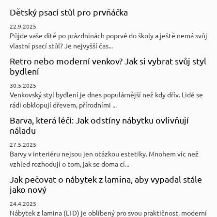
Dětský psací stůl pro prvňáčka
22.9.2025
Půjde vaše dítě po prázdninách poprvé do školy a ještě nemá svůj
vlastní psací stůl? Je nejvyšší čas...
Retro nebo moderní venkov? Jak si vybrat svůj styl
bydlení
30.5.2025
Venkovský styl bydlení je dnes populárnější než kdy dřív. Lidé se
rádi obklopují dřevem, přírodními ...
Barva, která léčí: Jak odstíny nábytku ovlivňují
náladu
27.5.2025
Barvy v interiéru nejsou jen otázkou estetiky. Mnohem víc než
vzhled rozhodují o tom, jak se doma cí...
Jak pečovat o nábytek z lamina, aby vypadal stále
jako nový
24.4.2025
Nábytek z lamina (LTD) je oblíbený pro svou praktičnost, moderní