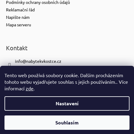
Podmínky ochrany osobních údajů
Reklamační řád
Napište nám
Mapa serveru
Kontakt
info
@
nabytekvkostce.cz
+420 606 065 259
Tento web používá soubory cookie. Dalším procházením
+420 601 116 371
tohoto webu vyjadřujete souhlas s jejich používáním.. Více
https://www.facebook.com/nabytekvkostce.cz/
informací
zde
.
nabytek_v_kostce
Nastavení
Vytvořil Shoptet
Copyright 2026
nabytek-v-kostce.cz
. Všechna práva vyhrazena.
Souhlasím
Ve spolupráci se
S!CK Studiem