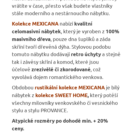
vrátíte v čase, přesto však budete vlastníky
stále moderního a nestárnoucího nábytku.
nabízí
Kolekce MEXICANA
kvalitní
, který je vyroben z
celomasivní nábytek
100%
, pouze dna šuplíků a záda
masivního dřeva
skříní tvoří dřevěná dýha. Stylovou podobu
tomuto nábytku dodávají
a stejně
retro úchyty
tak i závěsy skříní a komod, které jsou
účelově
, což
zrezivělé či zkorodované
vyvolává dojem romantického venkova.
Obdobou
je bílý
rustikální kolekce MEXICANA
nábytek z
který potěší
kolekce SWEET HOME
,
všechny milovníky venkovského či vesnického
stylu a stylu PROVANCE.
Atypické rozměry po dohodě min. + 20%
ceny.