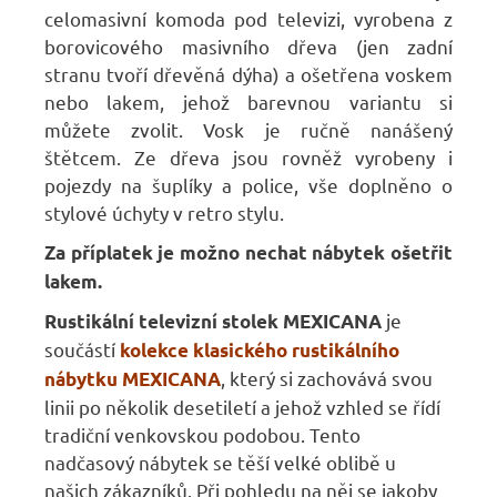
celomasivní komoda pod televizi, vyrobena z
borovicového masivního dřeva (jen zadní
stranu tvoří dřevěná dýha) a ošetřena voskem
nebo lakem, jehož barevnou variantu si
můžete zvolit. Vosk je ručně nanášený
štětcem. Ze dřeva jsou rovněž vyrobeny i
pojezdy na šuplíky a police, vše doplněno o
stylové úchyty v retro stylu.
Za příplatek je možno nechat nábytek ošetřit
lakem.
je
Rustikální
televizní stolek MEXICANA
součástí
kolekce klasického rustikálního
,
který si zachovává svou
nábytku MEXICANA
linii po několik desetiletí a jehož vzhled se řídí
tradiční venkovskou podobou. Tento
nadčasový nábytek se těší velké oblibě u
našich zákazníků. Při pohledu na něj se jakoby