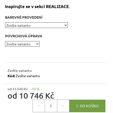
r
.
Inspirujte se v sekci REALIZACE
u
č
BAREVNÉ PROVEDENÍ
u
j
e
POVRCHOVÁ ÚPRAVA
m
e
RUSTIKÁLNÍ
ŽIDLE
MEXICANA
Zvolte variantu
SIL22
Kód:
Zvolte variantu
2
403
Kč
od 11 940 Kč
–10 %
Původně:
od
10 746 Kč
2
670
Měrná
Kč
DO KOŠÍKU
cena: