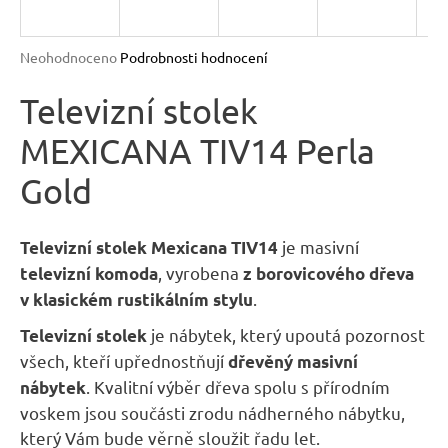
R
n
a
M
Průměrné
Neohodnoceno
Podrobnosti hodnocení
j
hodnocení
A
produktu
Televizní stolek
í
je
t
MEXICANA TIV14 Perla
0,0
?
z
Gold
5
hvězdiček.
je masivní
Televizní stolek Mexicana
TIV14
, vyrobena
televizní komoda
z borovicového dřeva
HLEDAT
.
v klasickém rustikálním stylu
je nábytek, který upoutá pozornost
Televizní stolek
D
všech, kteří upřednostňují
dřevěný masivní
o
. Kvalitní výběr dřeva spolu s přírodním
nábytek
p
voskem jsou součásti zrodu nádherného nábytku,
o
který Vám bude věrně sloužit řadu let.