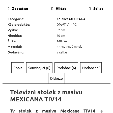
Zeptat se
Hlídat
Sdílet
Kategorie
:
Kolekce MEXICANA
Kód produktu
:
DPWTIV14PG
Výška
:
52 cm
Hloubka
:
50 cm
Šířka
:
140 cm
Materiál
:
borovicový masív
Dodáváno
:
v celku
Popis
Související (6)
Podobné (6)
Hodnocení
Diskuze
Televizní stolek z masivu
MEXICANA TIV14
je
Tv stolek
z masívu
Mexicana TIV14