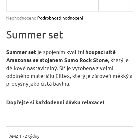
n
a
Průměrné
Neohodnoceno
Podrobnosti hodnocení
j
hodnocení
produktu
Summer set
í
je
t
0,0
?
z
je spojením kvalitní
Summer set
houpací sítě
5
, který je
Amazonas se stojanem Sumo Rock Stone
hvězdiček.
délkově nastavitelný. Síť je vyrobena z velmi
odolného materiálu Elltex, který je zároveň měkký a
prodyšný jako čistá bavlna.
HLEDAT
Dopřejte si každodenní dávku relaxace!
D
o
p
o
AMZ 1 - 2 týdny