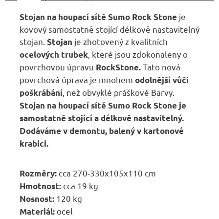
Kč
je
Stojan na houpací sítě Sumo Rock Stone
kovový samostatně stojící délkově nastavitelný
stojan.
je zhotovený z kvalitních
Stojan
, které jsou zdokonaleny o
ocelových trubek
povrchovou úpravu
Tato nová
RockStone.
povrchová úprava je mnohem
odolnější vůči
, než obvyklé práškové Barvy.
poškrábání
Stojan na houpací sítě Sumo Rock Stone je
samostatně stojící a délkově nastavitelný.
Dodáváme v demontu, balený v kartonové
krabici.
cca 270-330x105x110 cm
Rozměry:
cca 19 kg
Hmotnost:
120 kg
Nosnost:
ocel
Materiál: