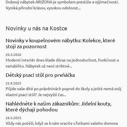
Dubový nábytek ARIZONA je symbolem prestiže a výjimečnosti.
Vyniká přírodní krásou, vysokou odolnost...
Novinky u nás na Kostce
Novinky v koupelnovém nábytku: Kolekce, které
stojí za pozornost
20.3.2026
Moderní interiér dnes klade důraz na jednoduchost, funkčnost a
variabilitu. Nábytek už není striktně...
Dětský psací stůl pro prvňáčka
22.9.2025
Půjde vaše dítě po prázdninách poprvé do školy a ještě nemá svůj
vlastní psací stůl? Je nejvyšší čas...
Nahlédněte k našim zákazníkům: Jídelní kouty,
které dýchají pohodou
26.5.2025
Vždy nás potěší, když se k nám vracíte s fotkami vašeho domova