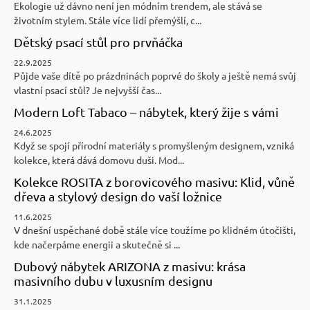
Ekologie už dávno není jen módním trendem, ale stává se
životním stylem. Stále více lidí přemýšlí, c...
Dětský psací stůl pro prvňáčka
22.9.2025
Půjde vaše dítě po prázdninách poprvé do školy a ještě nemá svůj
vlastní psací stůl? Je nejvyšší čas...
Modern Loft Tabaco – nábytek, který žije s vámi
24.6.2025
Když se spojí přírodní materiály s promyšleným designem, vzniká
kolekce, která dává domovu duši. Mod...
Kolekce ROSITA z borovicového masivu: Klid, vůně
dřeva a stylový design do vaší ložnice
11.6.2025
V dnešní uspěchané době stále více toužíme po klidném útočišti,
kde načerpáme energii a skutečně si ...
Dubový nábytek ARIZONA z masivu: krása
masivního dubu v luxusním designu
31.1.2025