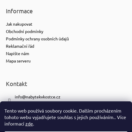
Informace
Jak nakupovat
Obchodní podmínky
Podmínky ochrany osobních údajů
Reklamační řád
Napište nám
Mapa serveru
Kontakt
info
@
nabytekvkostce.cz
+420 606 065 259
Tento web používá soubory cookie. Dalším procházením
+420 601 116 371
tohoto webu vyjadřujete souhlas s jejich používáním.. Více
https://www.facebook.com/nabytekvkostce.cz/
informací
zde
.
nabytek_v_kostce