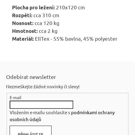
210x120 cm
Plocha pro ležení:
cca 310 cm
Rozpětí:
cca 120 kg
Nosnost:
cca 2 kg
Hmotnost:
EllTex - 55% bavlna, 45% polyester
Materiál:
Z
á
Odebírat newsletter
p
Nezmeškejte žádné novinky či slevy!
a
E-mail
t
í
Vložením e-mailu souhlasíte s
podmínkami ochrany
osobních údajů
PŘIHLÁSIT SE