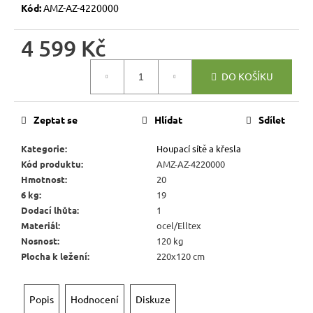
r
Kód:
AMZ-AZ-4220000
u
č
4 599 Kč
u
Měrná
j
DO KOŠÍKU
cena:
e
m
Zeptat se
Hlídat
Sdílet
e
Kategorie
:
Houpací sítě a křesla
RUSTIKÁLNÍ
Kód produktu
:
AMZ-AZ-4220000
LAVICE
Hmotnost
:
20
MEXICANA
6 kg
:
19
BAX25
Dodací lhůta
:
1
BEZ
PODRUČEK
Materiál
:
ocel/Elltex
Nosnost
:
120 kg
5
409
Plocha k ležení
:
220x120 cm
Kč
Původně:
6
Popis
Hodnocení
Diskuze
010