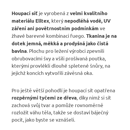
je vyrobená z
Houpací síť
velmi kvalitního
, který
materiálu
Elltex
nepodléhá vodě, UV
ve
záření ani povětrnostním podmínkám
žhavé barevné kombinaci fuego.
Tkanina je na
dotek jemná, měkká a prodyšná jako čistá
. Plochu pro ležení výrobci zpevnili
bavlna
obrubovacími švy a všili prošívaná poutka,
kterými provlékli dlouhé spletené šnůry, na
jejichž koncích vytvořili závěsná oka.
Pro ještě větší pohodlí je houpací sít opatřena
, díky nimž si sít
rozpěrnými tyčemi ze dřeva
zachová svůj tvar a pomůže rovnoměrně
rozložit váhu těla, takže se dostaví báječný
pocit, jako byste se vznášeli.