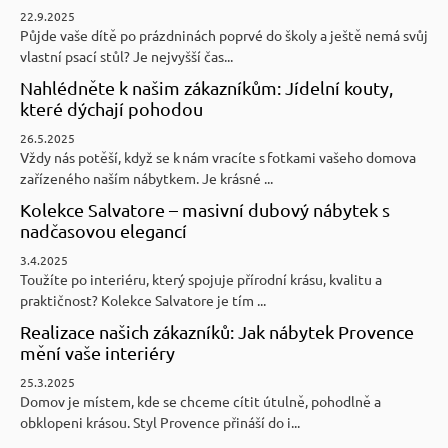
22.9.2025
Půjde vaše dítě po prázdninách poprvé do školy a ještě nemá svůj
vlastní psací stůl? Je nejvyšší čas...
Nahlédněte k našim zákazníkům: Jídelní kouty,
které dýchají pohodou
26.5.2025
Vždy nás potěší, když se k nám vracíte s fotkami vašeho domova
zařízeného naším nábytkem. Je krásné ...
Kolekce Salvatore – masivní dubový nábytek s
nadčasovou elegancí
3.4.2025
Toužíte po interiéru, který spojuje přírodní krásu, kvalitu a
praktičnost? Kolekce Salvatore je tím ...
Realizace našich zákazníků: Jak nábytek Provence
mění vaše interiéry
25.3.2025
Domov je místem, kde se chceme cítit útulně, pohodlně a
obklopeni krásou. Styl Provence přináší do i...