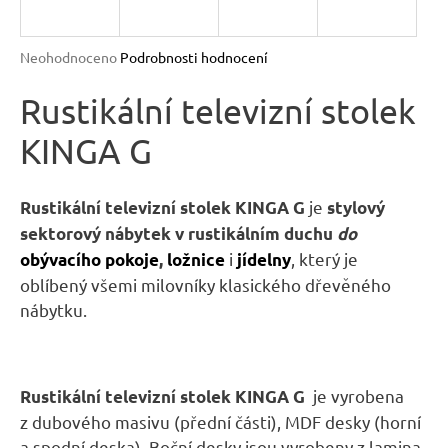
R
n
a
M
Průměrné
Neohodnoceno
Podrobnosti hodnocení
j
hodnocení
A
produktu
Rustikální televizní stolek
í
je
t
KINGA G
0,0
?
z
5
hvězdiček.
je
Rustikální televizní stolek KINGA G
stylový
sektorový nábytek v rustikálním duchu
do
i
, který je
obývacího pokoje
,
ložnice
jídelny
HLEDAT
oblíbený všemi milovníky klasického dřevěného
nábytku.
D
o
je vyrobena
Rustikální televizní stolek KINGA G
p
z dubového masivu (přední části), MDF desky (horní
o
a spodní deska). Boční desky jsou vyrobeny z lamina.