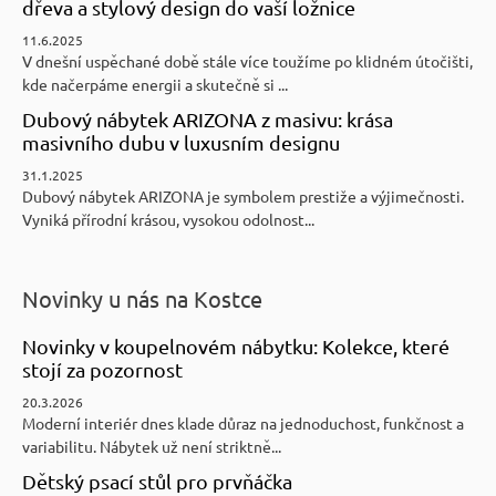
dřeva a stylový design do vaší ložnice
11.6.2025
V dnešní uspěchané době stále více toužíme po klidném útočišti,
kde načerpáme energii a skutečně si ...
Dubový nábytek ARIZONA z masivu: krása
masivního dubu v luxusním designu
31.1.2025
Dubový nábytek ARIZONA je symbolem prestiže a výjimečnosti.
Vyniká přírodní krásou, vysokou odolnost...
Novinky u nás na Kostce
Novinky v koupelnovém nábytku: Kolekce, které
stojí za pozornost
20.3.2026
Moderní interiér dnes klade důraz na jednoduchost, funkčnost a
variabilitu. Nábytek už není striktně...
Dětský psací stůl pro prvňáčka