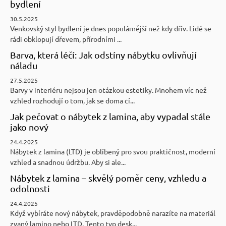
bydlení
30.5.2025
Venkovský styl bydlení je dnes populárnější než kdy dřív. Lidé se
rádi obklopují dřevem, přírodními ...
Barva, která léčí: Jak odstíny nábytku ovlivňují
náladu
27.5.2025
Barvy v interiéru nejsou jen otázkou estetiky. Mnohem víc než
vzhled rozhodují o tom, jak se doma cí...
Jak pečovat o nábytek z lamina, aby vypadal stále
jako nový
24.4.2025
Nábytek z lamina (LTD) je oblíbený pro svou praktičnost, moderní
vzhled a snadnou údržbu. Aby si ale...
Nábytek z lamina – skvělý poměr ceny, vzhledu a
odolnosti
24.4.2025
Když vybíráte nový nábytek, pravděpodobně narazíte na materiál
zvaný lamino nebo LTD. Tento typ desk...