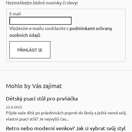
Nezmeškejte žádné novinky či slevy!
a
E-mail
t
í
Vložením e-mailu souhlasíte s
podmínkami ochrany
osobních údajů
PŘIHLÁSIT SE
Mohlo by Vás zajímat
Dětský psací stůl pro prvňáčka
22.9.2025
Půjde vaše dítě po prázdninách poprvé do školy a ještě nemá svůj
vlastní psací stůl? Je nejvyšší čas...
Retro nebo moderní venkov? Jak si vybrat svůj styl