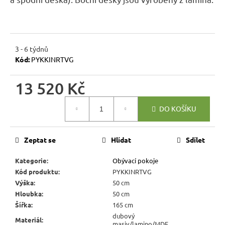
r
u
č
u
3 - 6 týdnů
j
Kód:
PYKKINRTVG
e
m
13 520 Kč
e
Měrná
DO KOŠÍKU
cena:
JÍDELNÍ
ŽIDLE
MEXICANA
Zeptat se
Hlídat
Sdílet
SIL25
2
Kategorie
:
Obývací pokoje
403
Kód produktu
:
PYKKINRTVG
Kč
Původně:
Výška
:
50 cm
2
Hloubka
:
50 cm
670
Šířka
:
165 cm
Kč
dubový
Materiál
:
masiv/lamino/MDF