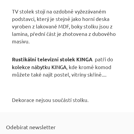
TV stolek stojí na ozdobně vyžezávaném
podstavci, který je stejně jako horní deska
vyroben z lakované MDF, boky stolku jsou z
lamina, přední část je zhotovena z dubového
masivu.
patří do
Rustikální televizní stolek KINGA
kolekce nábytku KINGA
, kde kromě komod
můžete také najít postel, vitríny skříně....
Dekorace nejsou součástí stolku.
Z
á
Odebírat newsletter
p