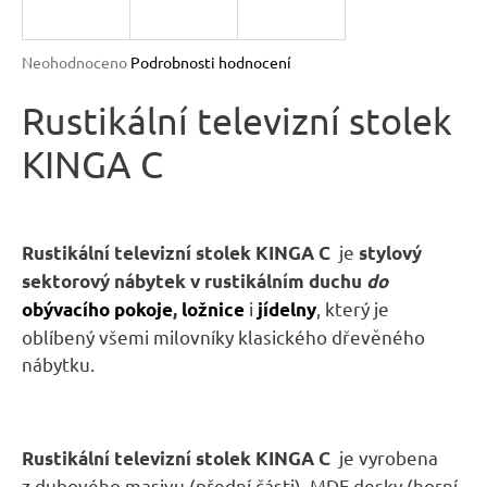
R
n
a
M
Průměrné
Neohodnoceno
Podrobnosti hodnocení
j
hodnocení
A
produktu
Rustikální televizní stolek
í
je
t
KINGA C
0,0
?
z
5
hvězdiček.
je
Rustikální televizní stolek KINGA C
stylový
sektorový nábytek v rustikálním duchu
do
HLEDAT
i
, který je
obývacího pokoje
,
ložnice
jídelny
oblíbený všemi milovníky klasického dřevěného
nábytku.
D
o
p
je vyrobena
Rustikální televizní stolek KINGA C
o
z dubového masivu (přední části), MDF desky (horní