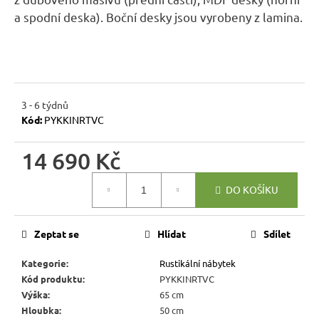
r
a spodní deska). Boční desky jsou vyrobeny z lamina.
u
č
u
j
e
3 - 6 týdnů
m
Kód:
PYKKINRTVC
e
14 690 Kč
JÍDELNÍ
ŽIDLE
Měrná
DO KOŠÍKU
MEXICANA
cena:
SIL25
2
Zeptat se
Hlídat
Sdílet
403
Kč
Původně:
Kategorie
:
Rustikální nábytek
2
Kód produktu
:
PYKKINRTVC
670
Výška
:
65 cm
Kč
Hloubka
:
50 cm