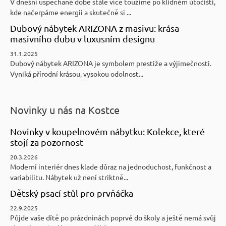
V dnešní uspěchané době stále více toužíme po klidném útočišti,
kde načerpáme energii a skutečně si ...
Dubový nábytek ARIZONA z masivu: krása
masivního dubu v luxusním designu
31.1.2025
Dubový nábytek ARIZONA je symbolem prestiže a výjimečnosti.
Vyniká přírodní krásou, vysokou odolnost...
Novinky u nás na Kostce
Novinky v koupelnovém nábytku: Kolekce, které
stojí za pozornost
20.3.2026
Moderní interiér dnes klade důraz na jednoduchost, funkčnost a
variabilitu. Nábytek už není striktně...
Dětský psací stůl pro prvňáčka
22.9.2025
Půjde vaše dítě po prázdninách poprvé do školy a ještě nemá svůj