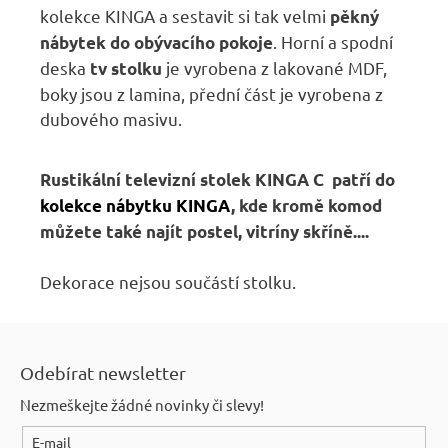
kolekce KINGA a sestavit si tak velmi
pěkný
. Horní a spodní
nábytek do obývacího pokoje
deska
je vyrobena z lakované MDF,
tv stolku
boky jsou z lamina, přední část je vyrobena z
dubového masivu.
Rustikální televizní stolek KINGA C
patří do
kolekce nábytku KINGA
, kde kromě komod
můžete také najít postel, vitríny skříně....
Dekorace nejsou součástí stolku.
Z
á
Odebírat newsletter
p
Nezmeškejte žádné novinky či slevy!
a
E-mail
t