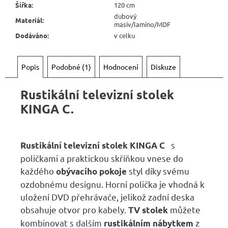
Šířka
:
120 cm
dubový
Materiál
:
masiv/lamino/MDF
Dodáváno
:
v celku
Popis
Podobné (1)
Hodnocení
Diskuze
Rustikální televizní stolek
KINGA C.
s
Rustikální televizní stolek KINGA C
poličkami a praktickou skříňkou vnese do
každého
styl díky svému
obývacího pokoje
ozdobnému designu. Horní polička je vhodná k
uložení DVD přehrávače, jelikož zadní deska
obsahuje otvor pro kabely.
můžete
TV stolek
kombinovat s dalším
z
rustikálním nábytkem