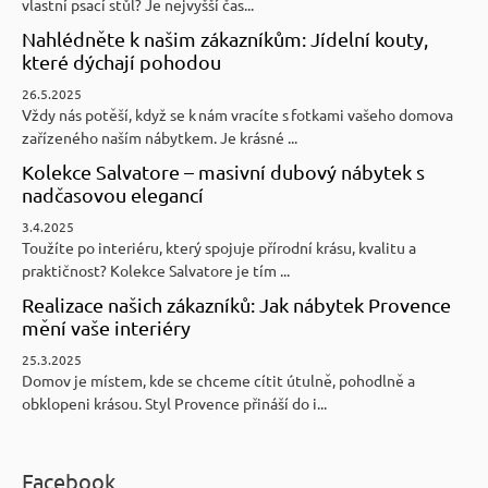
vlastní psací stůl? Je nejvyšší čas...
Nahlédněte k našim zákazníkům: Jídelní kouty,
které dýchají pohodou
26.5.2025
Vždy nás potěší, když se k nám vracíte s fotkami vašeho domova
zařízeného naším nábytkem. Je krásné ...
Kolekce Salvatore – masivní dubový nábytek s
nadčasovou elegancí
3.4.2025
Toužíte po interiéru, který spojuje přírodní krásu, kvalitu a
praktičnost? Kolekce Salvatore je tím ...
Realizace našich zákazníků: Jak nábytek Provence
mění vaše interiéry
25.3.2025
Domov je místem, kde se chceme cítit útulně, pohodlně a
obklopeni krásou. Styl Provence přináší do i...
Facebook