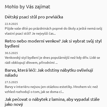
Mohlo by Vás zajímat
Dětský psací stůl pro prvňáčka
22.9.2025
Půjde vaše dítě po prázdninách poprvé do školy a ještě nemá svůj
vlastní psací stůl? Je nejvyšší čas...
Retro nebo moderní venkov? Jak si vybrat svůj styl
bydlení
30.5.2025
Venkovský styl bydlení je dnes populárnější než kdy dřív. Lidé se
rádi obklopují dřevem, přírodními ...
Barva, která léčí: Jak odstíny nábytku ovlivňují
náladu
27.5.2025
Barvy v interiéru nejsou jen otázkou estetiky. Mnohem víc než
vzhled rozhodují o tom, jak se doma cí...
Jak pečovat o nábytek z lamina, aby vypadal stále
jako nový