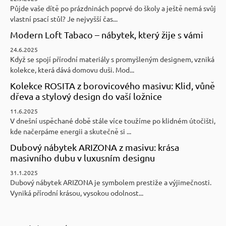
Půjde vaše dítě po prázdninách poprvé do školy a ještě nemá svůj
vlastní psací stůl? Je nejvyšší čas...
Modern Loft Tabaco – nábytek, který žije s vámi
24.6.2025
Když se spojí přírodní materiály s promyšleným designem, vzniká
kolekce, která dává domovu duši. Mod...
Kolekce ROSITA z borovicového masivu: Klid, vůně
dřeva a stylový design do vaší ložnice
11.6.2025
V dnešní uspěchané době stále více toužíme po klidném útočišti,
kde načerpáme energii a skutečně si ...
Dubový nábytek ARIZONA z masivu: krása
masivního dubu v luxusním designu
31.1.2025
Dubový nábytek ARIZONA je symbolem prestiže a výjimečnosti.
Vyniká přírodní krásou, vysokou odolnost...