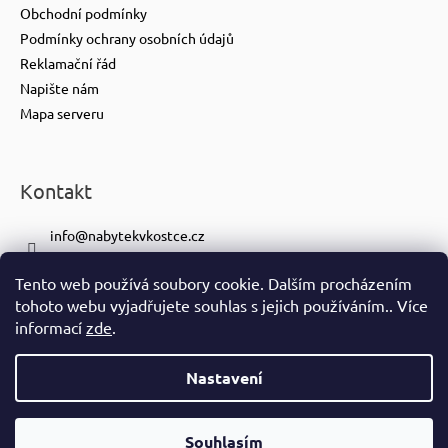
Obchodní podmínky
Podmínky ochrany osobních údajů
Reklamační řád
Napište nám
Mapa serveru
Kontakt
info
@
nabytekvkostce.cz
+420 606 065 259
Tento web používá soubory cookie. Dalším procházením
+420 601 116 371
tohoto webu vyjadřujete souhlas s jejich používáním.. Více
https://www.facebook.com/nabytekvkostce.cz/
informací
zde
.
nabytek_v_kostce
Nastavení
Vytvořil Shoptet
Copyright 2026
nabytek-v-kostce.cz
. Všechna práva vyhrazena.
Souhlasím
Ve spolupráci se
S!CK Studiem