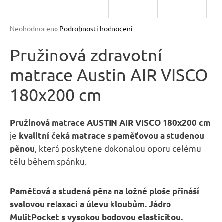
R
n
a
M
Průměrné
Neohodnoceno
Podrobnosti hodnocení
j
hodnocení
A
produktu
Pružinová zdravotní
í
je
t
matrace Austin AIR VISCO
0,0
?
z
180x200 cm
5
hvězdiček.
Pružinová matrace AUSTIN AIR VISCO 180x200 cm
je
kvalitní čeká matrace s paměťovou a studenou
HLEDAT
, která poskytene dokonalou oporu celému
pěnou
tělu během spánku.
D
o
Paměťová a studená pěna na ložné ploše přináší
p
svalovou relaxaci a úlevu kloubům. Jádro
o
MulitPocket s vysokou bodovou elasticitou.