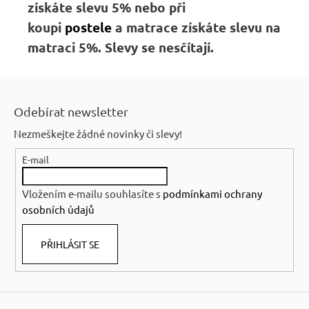
získáte slevu 5% nebo
při
koupi
postele
a matrace získáte slevu na
matraci 5%. Slevy se nesčítají.
Z
á
Odebírat newsletter
p
Nezmeškejte žádné novinky či slevy!
a
E-mail
t
í
Vložením e-mailu souhlasíte s
podmínkami ochrany
osobních údajů
PŘIHLÁSIT SE