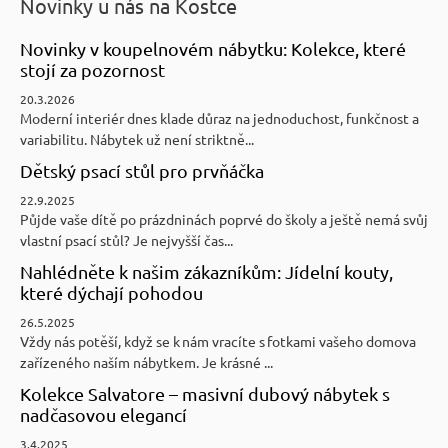
Novinky u nás na Kostce
Novinky v koupelnovém nábytku: Kolekce, které
stojí za pozornost
20.3.2026
Moderní interiér dnes klade důraz na jednoduchost, funkčnost a
variabilitu. Nábytek už není striktně...
Dětský psací stůl pro prvňáčka
22.9.2025
Půjde vaše dítě po prázdninách poprvé do školy a ještě nemá svůj
vlastní psací stůl? Je nejvyšší čas...
Nahlédněte k našim zákazníkům: Jídelní kouty,
které dýchají pohodou
26.5.2025
Vždy nás potěší, když se k nám vracíte s fotkami vašeho domova
zařízeného naším nábytkem. Je krásné ...
Kolekce Salvatore – masivní dubový nábytek s
nadčasovou elegancí
3.4.2025