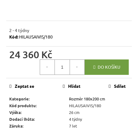
r
u
č
u
2 - 4 týdny
j
Kód:
HILAUSAIVIS/180
e
m
24 360 Kč
e
Měrná
DO KOŠÍKU
cena:
RUSTIKÁLNÍ
ŽIDLE
SWEET
Zeptat se
Hlídat
Sdílet
HOME
SIL25
Kategorie
:
Rozměr 180x200 cm
2
Kód produktu
:
HILAUSAIVIS/180
601
Kč
Výška
:
26 cm
Původně:
Dodací lhůta
:
4 týdny
2
Záruka
:
7 let
890
Kč