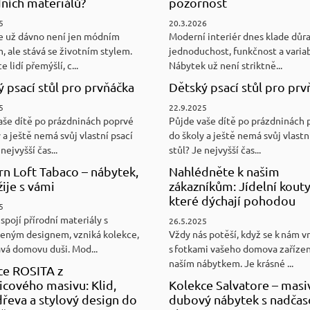
ních materiálů?
pozornost
5
20.3.2026
e už dávno není jen módním
Moderní interiér dnes klade důr
, ale stává se životním stylem.
jednoduchost, funkčnost a variab
e lidí přemýšlí, c...
Nábytek už není striktně...
 psací stůl pro prvňáčka
Dětský psací stůl pro prv
5
22.9.2025
aše dítě po prázdninách poprvé
Půjde vaše dítě po prázdninách 
 a ještě nemá svůj vlastní psací
do školy a ještě nemá svůj vlastn
nejvyšší čas...
stůl? Je nejvyšší čas...
n Loft Tabaco – nábytek,
Nahlédněte k našim
žije s vámi
zákazníkům: Jídelní kouty
které dýchají pohodou
5
spojí přírodní materiály s
26.5.2025
eným designem, vzniká kolekce,
Vždy nás potěší, když se k nám v
ává domovu duši. Mod...
s fotkami vašeho domova zaříze
naším nábytkem. Je krásné ...
ce ROSITA z
cového masivu: Klid,
Kolekce Salvatore – masi
řeva a stylový design do
dubový nábytek s nadča