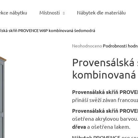
ekce nábytku
Místnosti
Nábytek dle materiálu
álská skříň PROVENCE W6P kombinovaná šedomodrá
Co potřebujete najít?
Průměrné
Neohodnoceno
Podrobnosti hodn
hodnocení
HLEDAT
produktu
Provensálská
je
kombinovaná
0,0
z
5
Doporučujeme
hvězdiček.
Provensálská skříň PROV
přináší svěží závan franco
Provensálská skříň
PROVE
ošetřena akrylovou barvou.
a ošetřena lakem.
dřeva
Nábytek PROVENCE
pro sn