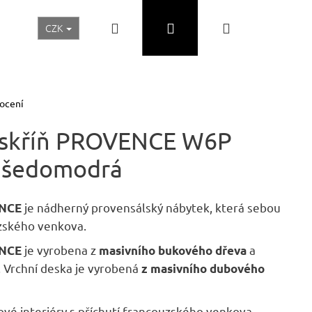
Hledat
Přihlášení
Nákupní
CZK
Realizace a inspirace
Akční ceny
Nábytek Skladem
košík
ocení
 skříň PROVENCE W6P
 šedomodrá
je nádherný provensálský nábytek, která sebou
ENCE
uzského venkova.
je vyrobena z
a
NCE
masivního bukového dřeva
 Vrchní deska je vyrobená
z masivního dubového
Následující
ové interiéry s příchutí francouzského venkova.