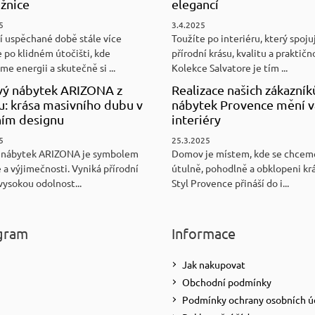
ožnice
elegancí
5
3.4.2025
í uspěchané době stále více
Toužíte po interiéru, který spoju
 po klidném útočišti, kde
přírodní krásu, kvalitu a praktičn
e energii a skutečně si ...
Kolekce Salvatore je tím ...
ý nábytek ARIZONA z
Realizace našich zákazník
u: krása masivního dubu v
nábytek Provence mění v
ním designu
interiéry
5
25.3.2025
 nábytek ARIZONA je symbolem
Domov je místem, kde se chceme
 a výjimečnosti. Vyniká přírodní
útulně, pohodlně a obklopeni kr
vysokou odolnost...
Styl Provence přináší do i...
gram
Informace
Jak nakupovat
Obchodní podmínky
Podmínky ochrany osobních ú