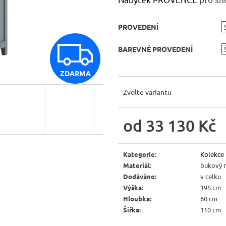
JÍDELNÍ ŽIDLE MEXICANA SIL25
RUSTIKÁLNÍ LA
BAX25 S ÚLOŽ
2 403 Kč
Původně:
2 670 Kč
6 048 Kč
PROVEDENÍ
Původně:
6 720 
Z
BAREVNÉ PROVEDENÍ
ZDARMA
D
Zvolte variantu
A
od
33 130 Kč
Měrná
R
cena:
Kategorie
:
Kolekce
Materiál
:
bukový 
Dodáváno
:
v celku
M
Výška
:
195 cm
Hloubka
:
60 cm
Šířka
:
110 cm