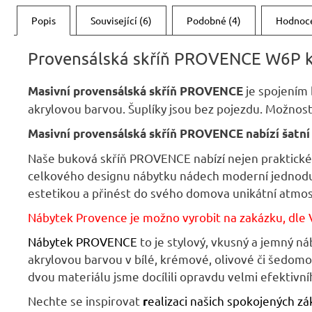
Popis
Související (6)
Podobné (4)
Hodnoc
Provensálská skříň PROVENCE W6P 
je spojením
Masivní provensálská skříň PROVENCE
akrylovou barvou. Šuplíky jsou bez pojezdu. Možnost
Masivní provensálská skříň PROVENCE nabízí šatní t
Naše buková skříň PROVENCE nabízí nejen praktické
celkového designu nábytku nádech moderní jednoducho
estetikou a přinést do svého domova unikátní atmo
Nábytek Provence je možno vyrobit na zakázku, dle 
Nábytek PROVENCE
to je stylový, vkusný a jemný 
akrylovou barvou v bílé, krémové, olivové či šedom
dvou materiálu jsme docílili opravdu velmi efektivn
Nechte se inspirovat
ealizaci našich spokojených zá
r