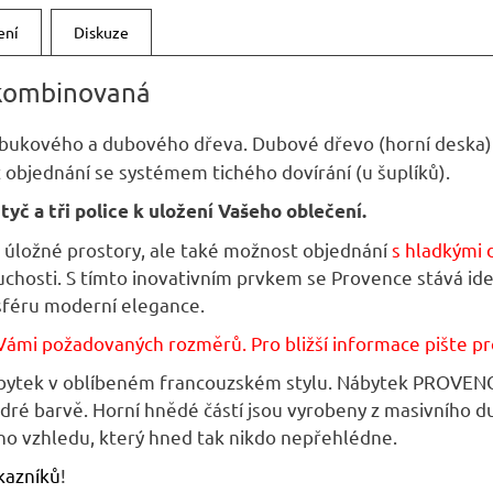
A
ení
Diskuze
kombinovaná
 bukového a dubového dřeva. Dubové dřevo (horní deska) 
 objednání se systémem tichého dovírání (u šuplíků).
yč a tři police k uložení Vašeho oblečení.
 úložné prostory, ale také možnost objednání
s hladkými 
sti. S tímto inovativním prvkem se Provence stává ideální
sféru moderní elegance.
Vámi požadovaných rozměrů. Pro bližší informace pište p
nábytek v oblíbeném francouzském stylu. Nábytek PROVEN
odré barvě. Horní hnědé částí jsou vyrobeny z masivního 
ího vzhledu, který hned tak nikdo nepřehlédne.
kazníků
!