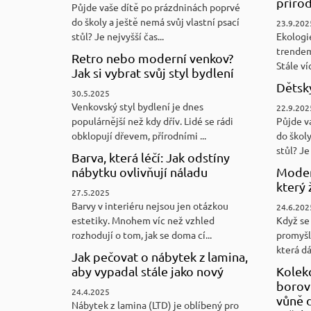
přírod
Půjde vaše dítě po prázdninách poprvé
do školy a ještě nemá svůj vlastní psací
23.9.202
stůl? Je nejvyšší čas...
Ekologi
trendem
Retro nebo moderní venkov?
Stále víc
Jak si vybrat svůj styl bydlení
Dětský
30.5.2025
Venkovský styl bydlení je dnes
22.9.202
populárnější než kdy dřív. Lidé se rádi
Půjde v
obklopují dřevem, přírodními ...
do školy
stůl? Je 
Barva, která léčí: Jak odstíny
nábytku ovlivňují náladu
Moder
který 
27.5.2025
Barvy v interiéru nejsou jen otázkou
24.6.202
estetiky. Mnohem víc než vzhled
Když se 
rozhodují o tom, jak se doma cí...
promyšl
která d
Jak pečovat o nábytek z lamina,
aby vypadal stále jako nový
Kolek
borovi
24.4.2025
vůně d
Nábytek z lamina (LTD) je oblíbený pro