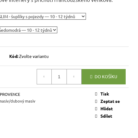
VICE SWEET HOME
NÝM PROSTOREM
Kč
Kód:
Zvolte variantu
DO KOŠÍKU
Tisk
 PROVENCE
masiv/dubový masiv
Zeptat se
Hlídat
Sdílet