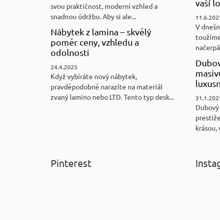
vaší l
svou praktičnost, moderní vzhled a
snadnou údržbu. Aby si ale...
11.6.202
V dnešn
Nábytek z lamina – skvělý
toužíme
poměr ceny, vzhledu a
načerpám
odolnosti
Dubov
24.4.2025
masiv
Když vybíráte nový nábytek,
luxus
pravděpodobně narazíte na materiál
zvaný lamino nebo LTD. Tento typ desk...
31.1.202
Dubový
prestiže
krásou, 
Pinterest
Insta