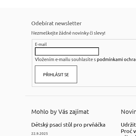
Z
á
Odebírat newsletter
p
Nezmeškejte žádné novinky či slevy!
a
E-mail
t
í
Vložením e-mailu souhlasíte s
podmínkami ochra
PŘIHLÁSIT SE
Mohlo by Vás zajímat
Novin
Dětský psací stůl pro prvňáčka
Udržit
Proč v
22.9.2025