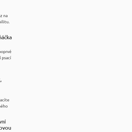
az na
ilitu.
ňáčka
poprvé
í psací
,
racíte
ného
vní
sovou