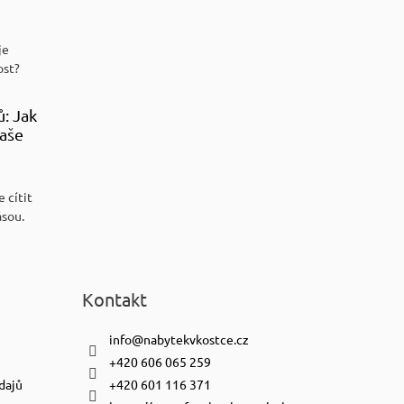
je
ost?
ů: Jak
aše
 cítit
ásou.
Kontakt
info
@
nabytekvkostce.cz
+420 606 065 259
dajů
+420 601 116 371