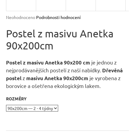
n
a
Průměrné
Neohodnoceno
Podrobnosti hodnocení
j
hodnocení
produktu
Postel z masivu Anetka
í
je
t
90x200cm
0,0
?
z
5
hvězdiček.
je jednou z
Postel z masívu Anetka 90x200 cm
nejprodávanějších postelí z naší nabídky.
Dřevěná
z
je vyrobena z
postel
masívu Anetka
90x200cm
HLEDAT
borovice a ošetřena ekologickým lakem.
ROZMĚRY
D
o
p
o