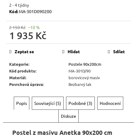
r
2 - 4 týdny
u
Kód:
MA-301D090200
č
u
2 150 Kč
–10 %
j
1 935 Kč
e
Měrná
m
cena:
Zeptat se
Hlídat
Sdílet
e
Kategorie
:
Postele 90x200cm
Kód produktu
:
MA-301D/90
RUSTIKÁLNÍ
JÍDELNÍ
Materiál
:
borovicový masív
STŮL
Povrchová úprava
:
Bezbarvý lak
SWEET
HOME
MES1
Popis
Související (5)
Podobné (3)
Hodnocení
7
344
Diskuze
Kč
Původně:
8
Postel z masívu Anetka 90x200 cm
160