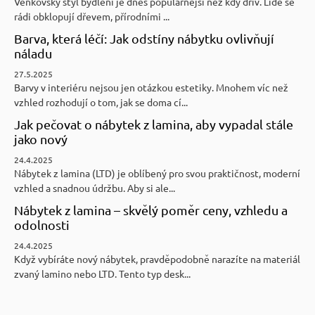
Venkovský styl bydlení je dnes populárnější než kdy dřív. Lidé se
rádi obklopují dřevem, přírodními ...
Barva, která léčí: Jak odstíny nábytku ovlivňují
náladu
27.5.2025
Barvy v interiéru nejsou jen otázkou estetiky. Mnohem víc než
vzhled rozhodují o tom, jak se doma cí...
Jak pečovat o nábytek z lamina, aby vypadal stále
jako nový
24.4.2025
Nábytek z lamina (LTD) je oblíbený pro svou praktičnost, moderní
vzhled a snadnou údržbu. Aby si ale...
Nábytek z lamina – skvělý poměr ceny, vzhledu a
odolnosti
24.4.2025
Když vybíráte nový nábytek, pravděpodobně narazíte na materiál
zvaný lamino nebo LTD. Tento typ desk...