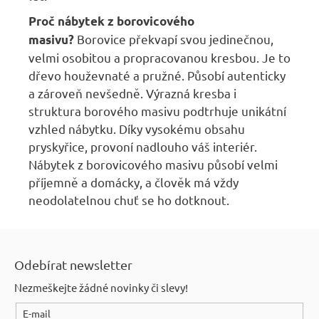
Proč nábytek z borovicového
Borovice překvapí svou jedinečnou,
masivu?
velmi osobitou a propracovanou kresbou. Je to
dřevo houževnaté a pružné. Působí autenticky
a zároveň nevšedně. Výrazná kresba i
struktura borového masivu podtrhuje unikátní
vzhled nábytku. Díky vysokému obsahu
pryskyřice, provoní nadlouho váš interiér.
Nábytek z borovicového masivu působí velmi
příjemně a domácky, a člověk má vždy
neodolatelnou chuť se ho dotknout.
Z
á
Odebírat newsletter
p
Nezmeškejte žádné novinky či slevy!
a
E-mail
t