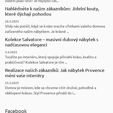
vlastní psací stůl? Je nejvyšší čas...
Nahlédněte k našim zákazníkům: Jídelní kouty,
které dýchají pohodou
26.5.2025
Vždy nás potěší, když se k nám vracíte s fotkami vašeho domova
zařízeného naším nábytkem. Je krásné ...
Kolekce Salvatore – masivní dubový nábytek s
nadčasovou elegancí
3.4.2025
Toužíte po interiéru, který spojuje přírodní krásu, kvalitu a
praktičnost? Kolekce Salvatore je tím ...
Realizace našich zákazníků: Jak nábytek Provence
mění vaše interiéry
25.3.2025
Domov je místem, kde se chceme cítit útulně, pohodlně a
obklopeni krásou. Styl Provence přináší do i...
Facebook