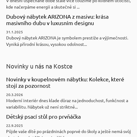
V dnešní uspěchané době stále více toužíme po klidném útočišti,
kde načerpáme energii a skutečně si ...
Dubový nábytek ARIZONA z masivu: krása
masivního dubu v luxusním designu
31.1.2025
Dubový nábytek ARIZONA je symbolem prestiže a výjimečnosti.
Vyniká přírodní krásou, vysokou odolnost...
Novinky u nás na Kostce
Novinky v koupelnovém nábytku: Kolekce, které
stojí za pozornost
20.3.2026
Moderní interiér dnes klade důraz na jednoduchost, funkčnost a
variabilitu. Nábytek už není striktně...
Dětský psací stůl pro prvňáčka
22.9.2025
Půjde vaše dítě po prázdninách poprvé do školy a ještě nemá svůj