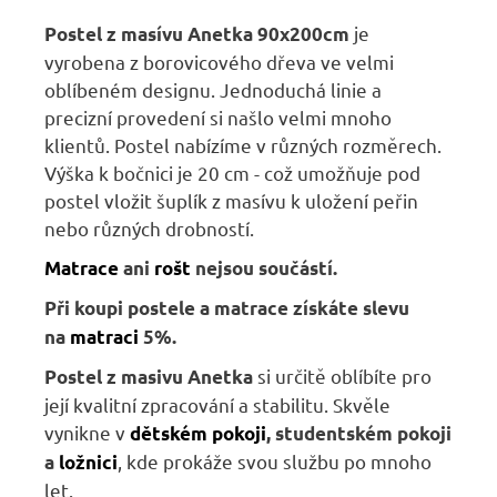
Kč
je
Postel z masívu Anetka
90x200cm
vyrobena z borovicového dřeva ve velmi
oblíbeném designu. Jednoduchá linie a
precizní provedení si našlo velmi mnoho
klientů. Postel nabízíme v různých rozměrech.
Výška k bočnici je 20 cm - což umožňuje pod
postel vložit šuplík z masívu k uložení peřin
nebo různých drobností.
Matrace
ani
rošt
nejsou součástí.
Při koupi postele a matrace získáte slevu
na
matraci
5%.
si určitě oblíbíte pro
Postel z masivu Anetka
její kvalitní zpracování a stabilitu. Skvěle
vynikne v
dětském pokoji
, studentském pokoji
, kde prokáže svou službu po mnoho
a
ložnici
let.