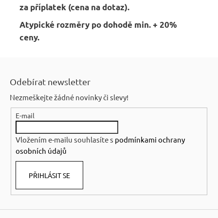
za příplatek (cena na dotaz).
Atypické rozměry po dohodě min. + 20%
ceny.
Z
á
Odebírat newsletter
p
Nezmeškejte žádné novinky či slevy!
a
E-mail
t
í
Vložením e-mailu souhlasíte s
podmínkami ochrany
osobních údajů
PŘIHLÁSIT SE