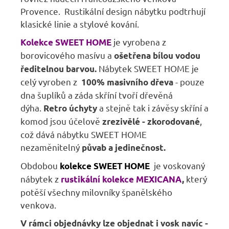
Provence. Rustikální design nábytku podtrhují
klasické linie a stylové kování.
je vyrobena z
Kolekce SWEET HOME
borovicového masívu a
ošetřena bílou vodou
Nábytek SWEET HOME je
ředitelnou barvou.
celý vyroben z
- pouze
100% masivního dřeva
dna šuplíků a záda skříní tvoří dřevěná
dýha.
a stejně tak i závěsy skříní a
Retro úchyty
komod jsou účelově
,
zrezivělé - zkorodované
což dává nábytku SWEET HOME
nezaměnitelný
půvab a jedinečnost.
Obdobou
je voskovaný
kolekce SWEET HOME
nábytek z
který
rustikální kolekce MEXICANA
,
potěší všechny milovníky španělského
venkova.
V rámci objednávky lze objednat i vosk navíc -