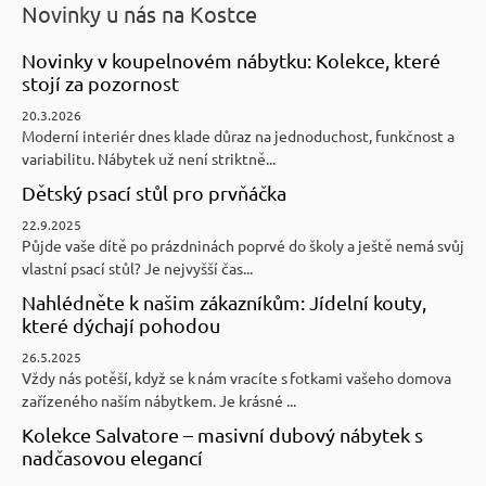
Novinky u nás na Kostce
Novinky v koupelnovém nábytku: Kolekce, které
stojí za pozornost
20.3.2026
Moderní interiér dnes klade důraz na jednoduchost, funkčnost a
variabilitu. Nábytek už není striktně...
Dětský psací stůl pro prvňáčka
22.9.2025
Půjde vaše dítě po prázdninách poprvé do školy a ještě nemá svůj
vlastní psací stůl? Je nejvyšší čas...
Nahlédněte k našim zákazníkům: Jídelní kouty,
které dýchají pohodou
26.5.2025
Vždy nás potěší, když se k nám vracíte s fotkami vašeho domova
zařízeného naším nábytkem. Je krásné ...
Kolekce Salvatore – masivní dubový nábytek s
nadčasovou elegancí