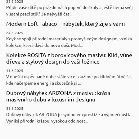
22.9.2025
Půjde vaše dítě po prázdninách poprvé do školy a ještě nemá svůj
vlastní psací stůl? Je nejvyšší čas...
Modern Loft Tabaco – nábytek, který žije s vámi
24.6.2025
Když se spojí přírodní materiály s promyšleným designem, vzniká
kolekce, která dává domovu duši. Mod...
Kolekce ROSITA z borovicového masivu: Klid, vůně
dřeva a stylový design do vaší ložnice
11.6.2025
V dnešní uspěchané době stále více toužíme po klidném útočišti,
kde načerpáme energii a skutečně si ...
Dubový nábytek ARIZONA z masivu: krása
masivního dubu v luxusním designu
31.1.2025
Dubový nábytek ARIZONA je symbolem prestiže a výjimečnosti.
Vyniká přírodní krásou, vysokou odolnost...