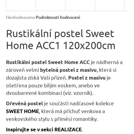
R
n
a
M
Průměrné
Neohodnoceno
Podrobnosti hodnocení
j
hodnocení
A
produktu
Rustikální postel Sweet
í
je
t
Home ACC1 120x200cm
0,0
?
z
5
hvězdiček.
je nádherná a
Rustikální postel Sweet Home ACC
zároveň velmi
, která si
bytelná postel z masivu
dozajista získá Vaši přízeň.
je
Postel z masivu
HLEDAT
ošetřena pouze bílým voskem, anebo ve
dvoubarevné kombinaci (viz. vzorník).
je součástí nadčasové kolekce
Dřevěná postel
D
, která má příchuť venkova a
SWEET HOME
o
venkovského stylu s příměsí romantiky.
p
o
.
Inspirujte se v sekci REALIZACE