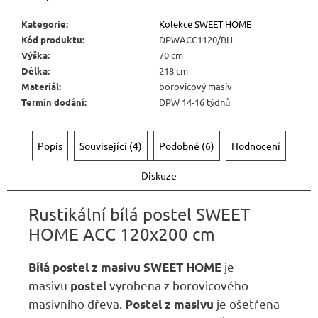
Kategorie
:
Kolekce SWEET HOME
Kód produktu
:
DPWACC1120/BH
Výška
:
70 cm
Délka
:
218 cm
Materiál
:
borovicový masív
Termín dodání
:
DPW 14-16 týdnů
Popis
Související (4)
Podobné (6)
Hodnocení
Diskuze
Rustikální bílá postel SWEET
HOME ACC 120x200 cm
je
Bílá postel
z masívu SWEET HOME
masivu
vyrobena z borovicového
postel
masivního dřeva.
je ošetřena
Postel z masivu