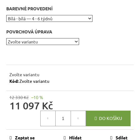
r
BAREVNÉ PROVEDENÍ
u
č
u
j
POVRCHOVÁ ÚPRAVA
e
m
e
RUSTIKÁLNÍ
Zvolte variantu
ŽIDLE
Kód:
Zvolte variantu
MEXICANA
SIL22
12 330 Kč
–10 %
2
11 097 Kč
403
Kč
Měrná
Původně:
DO KOŠÍKU
2
cena:
670
Kč
Zeptat se
Hlídat
Sdílet