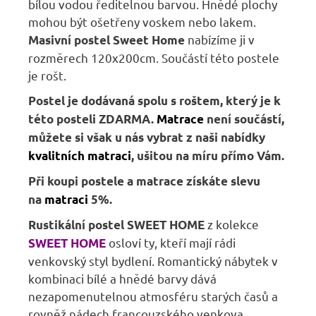
bílou vodou ředitelnou barvou. Hnědé plochy
mohou být ošetřeny voskem nebo lakem.
nabízíme ji v
Masivní postel Sweet Home
rozměrech 120x200cm. Součástí této postele
je rošt.
Postel je dodávaná spolu s roštem, který je k
této posteli ZDARMA
.
Matrace
není součástí,
m
ůžete si však u nás vybrat z naši nabídky
kvalitních matraci
, ušitou na míru přímo Vám.
Při koupi postele a matrace získáte slevu
na
matraci
5%.
z kolekce
Rustikální postel SWEET HOME
osloví ty, kteří mají rádi
SWEET HOME
venkovský styl bydlení. Romantický nábytek v
kombinaci bílé a hnědé barvy dává
nezapomenutelnou atmosféru starých časů a
rovněž nádech francouzského venkova