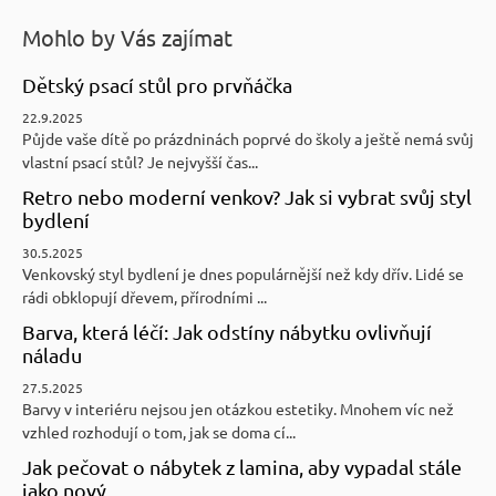
Mohlo by Vás zajímat
Dětský psací stůl pro prvňáčka
22.9.2025
Půjde vaše dítě po prázdninách poprvé do školy a ještě nemá svůj
vlastní psací stůl? Je nejvyšší čas...
Retro nebo moderní venkov? Jak si vybrat svůj styl
bydlení
30.5.2025
Venkovský styl bydlení je dnes populárnější než kdy dřív. Lidé se
rádi obklopují dřevem, přírodními ...
Barva, která léčí: Jak odstíny nábytku ovlivňují
náladu
27.5.2025
Barvy v interiéru nejsou jen otázkou estetiky. Mnohem víc než
vzhled rozhodují o tom, jak se doma cí...
Jak pečovat o nábytek z lamina, aby vypadal stále
jako nový