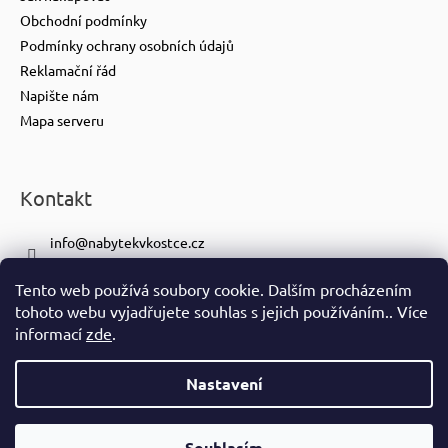
Obchodní podmínky
Podmínky ochrany osobních údajů
Reklamační řád
Napište nám
Mapa serveru
Kontakt
info
@
nabytekvkostce.cz
+420 606 065 259
Tento web používá soubory cookie. Dalším procházením
+420 601 116 371
tohoto webu vyjadřujete souhlas s jejich používáním.. Více
https://www.facebook.com/nabytekvkostce.cz/
informací
zde
.
nabytek_v_kostce
Nastavení
Vytvořil Shoptet
Copyright 2026
nabytek-v-kostce.cz
. Všechna práva vyhrazena.
Souhlasím
Ve spolupráci se
S!CK Studiem