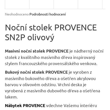
n
a
Průměrné
Neohodnoceno
Podrobnosti hodnocení
j
hodnocení
produktu
Noční stolek PROVENCE
í
je
t
SN2P olivový
0,0
?
z
5
hvězdiček.
je nádherný noční
Masivní noční stolek PROVENCE
stolek z kvalitního masivního dřeva inspirovaný
stylem francouzského provensálského venkova.
HLEDAT
je vyroben z
Bukový noční stolek PROVENCE
masivního bukového dřeva a ošetřen akrylovou
barvou v olivovém odstínu. Vrchní deska je
D
vyrobená z masivního dubového dřeva a ošetřena
o
lakem.
p
vdechne Vašemu interiéru
Nábytek
PROVENCE
o