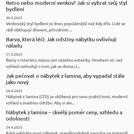
Retro nebo moderní venkov? Jak si vybrat svůj styl
bydlení
30.5.2025
Venkovský styl bydlení je dnes populárnější než kdy dřív. Lidé se
rádi obklopují dřevem, přírodními ...
Barva, která léčí: Jak odstíny nábytku ovlivňují
náladu
27.5.2025
Barvy v interiéru nejsou jen otázkou estetiky. Mnohem víc než
vzhled rozhodují o tom, jak se doma cí...
Jak pečovat o nábytek z lamina, aby vypadal stále
jako nový
24.4.2025
Nábytek z lamina (LTD) je oblíbený pro svou praktičnost, moderní
vzhled a snadnou údržbu. Aby si ale...
Nábytek z lamina – skvělý poměr ceny, vzhledu a
odolnosti
24.4.2025
Když vybíráte nový nábytek, pravděpodobně narazíte na materiál