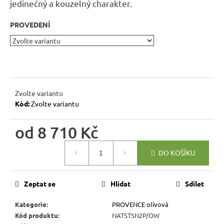
r
jedinečný a kouzelný charakter
.
u
PROVEDENÍ
č
u
j
e
m
e
Zvolte variantu
Kód:
Zvolte variantu
RUSTIKÁLNÍ
ŽIDLE
od
8 710 Kč
MEXICANA
SIL22
Měrná
DO KOŠÍKU
cena:
2
403
Kč
Původně:
Zeptat se
Hlídat
Sdílet
2
670
Kategorie
:
PROVENCE olivová
Kč
Kód produktu
:
NATSTSN2P/OW