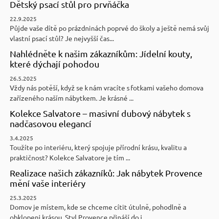
Dětský psací stůl pro prvňáčka
22.9.2025
Půjde vaše dítě po prázdninách poprvé do školy a ještě nemá svůj
vlastní psací stůl? Je nejvyšší čas...
Nahlédněte k našim zákazníkům: Jídelní kouty,
které dýchají pohodou
26.5.2025
Vždy nás potěší, když se k nám vracíte s fotkami vašeho domova
zařízeného naším nábytkem. Je krásné ...
Kolekce Salvatore – masivní dubový nábytek s
nadčasovou elegancí
3.4.2025
Toužíte po interiéru, který spojuje přírodní krásu, kvalitu a
praktičnost? Kolekce Salvatore je tím ...
Realizace našich zákazníků: Jak nábytek Provence
mění vaše interiéry
25.3.2025
Domov je místem, kde se chceme cítit útulně, pohodlně a
obklopeni krásou. Styl Provence přináší do i...