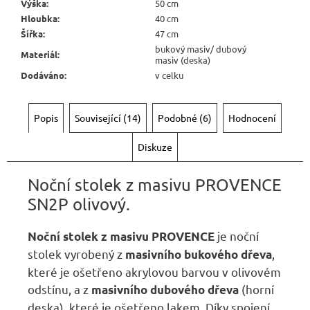
Výška
:
50 cm
Hloubka
:
40 cm
Šířka
:
47 cm
bukový masiv/ dubový
Materiál
:
masiv (deska)
Dodáváno
:
v celku
Popis
Související (14)
Podobné (6)
Hodnocení
Diskuze
Noční stolek z masivu PROVENCE
SN2P
olivový.
je noční
Noční stolek z masivu PROVENCE
stolek vyrobený z
,
masivního bukového dřeva
které je ošetřeno akrylovou barvou v olivovém
odstínu, a z
(horní
masivního dubového dřeva
deska), které je ošetřeno lakem. Díky spojení