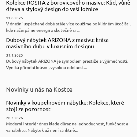
Kolekce ROSITA z borovicového masivu: Klid, vůně
dřeva a stylový design do vaší ložnice
11.6.2025
V dnešní uspěchané době stále více toužíme po klidném útočišti,
kde načerpáme energii a skutečně si ...
Dubový nábytek ARIZONA z masivu: krása
masivního dubu v luxusním designu
31.1.2025
Dubový nábytek ARIZONA je symbolem prestiže a výjimečnosti.
Vyniká přírodní krásou, vysokou odolnost...
Novinky u nás na Kostce
Novinky v koupelnovém nábytku: Kolekce, které
stojí za pozornost
20.3.2026
Moderní interiér dnes klade důraz na jednoduchost, funkčnost a
variabilitu. Nábytek už není striktně...