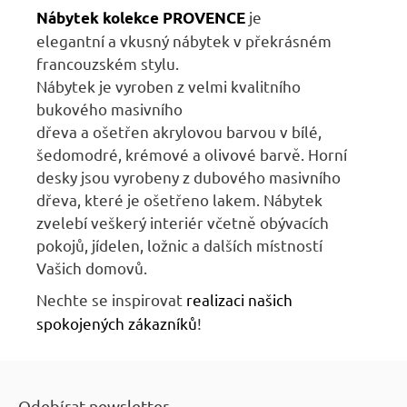
je
Nábytek kolekce PROVENCE
elegantní
a
vkusný nábytek
v
překrásném
francouzském stylu.
Nábytek
je
vyroben
z
velmi kvalitního
bukového masivního
dřeva
a
ošetřen
akrylovou barvou v bílé,
šedomodré, krémové a olivové barvě. Horní
desky jsou vyrobeny z dubového masivního
dřeva, které je ošetřeno lakem. Nábytek
zvelebí veškerý interiér včetně obývacích
pokojů, jídelen, ložnic
a
dalších místností
Vašich domovů.
Nechte se inspirovat
r
ealizaci našich
spokojených zákazníků
!
Z
á
Odebírat newsletter