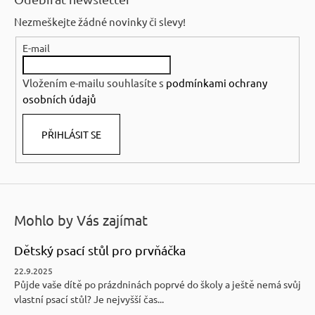
p
Nezmeškejte žádné novinky či slevy!
a
E-mail
t
í
Vložením e-mailu souhlasíte s
podmínkami ochrany
osobních údajů
PŘIHLÁSIT SE
Mohlo by Vás zajímat
Dětský psací stůl pro prvňáčka
22.9.2025
Půjde vaše dítě po prázdninách poprvé do školy a ještě nemá svůj
vlastní psací stůl? Je nejvyšší čas...