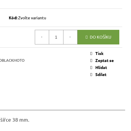
VICE SWEET HOME
NÝM PROSTOREM
Kód:
Zvolte variantu
Kč
DO KOŠÍKU
Tisk
OBLACKMOTO
Zeptat se
Hlídat
Sdílet
o šířce 38 mm.