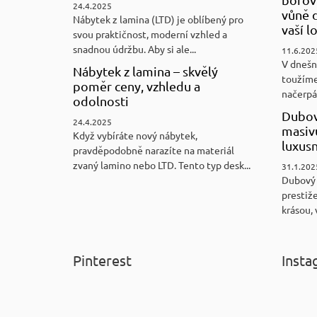
24.4.2025
vůně d
Nábytek z lamina (LTD) je oblíbený pro
vaší l
svou praktičnost, moderní vzhled a
snadnou údržbu. Aby si ale...
11.6.202
V dnešn
Nábytek z lamina – skvělý
toužíme
poměr ceny, vzhledu a
načerpám
odolnosti
Dubov
24.4.2025
masiv
Když vybíráte nový nábytek,
luxus
pravděpodobně narazíte na materiál
zvaný lamino nebo LTD. Tento typ desk...
31.1.202
Dubový
prestiže
krásou, 
Pinterest
Insta