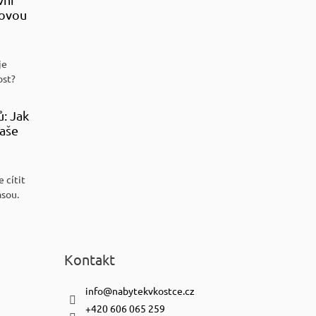
sovou
je
ost?
ů: Jak
aše
 cítit
ásou.
Kontakt
info
@
nabytekvkostce.cz
+420 606 065 259