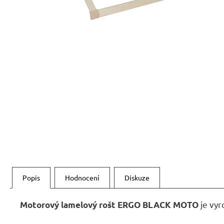
RUSTIKÁLNÍ ŽIDLE SWEET HOME SIL25
2 601 Kč
Původně:
2 890 Kč
Popis
Hodnocení
Diskuze
je vy
Motorový lamelový rošt ERGO BLACK MOTO