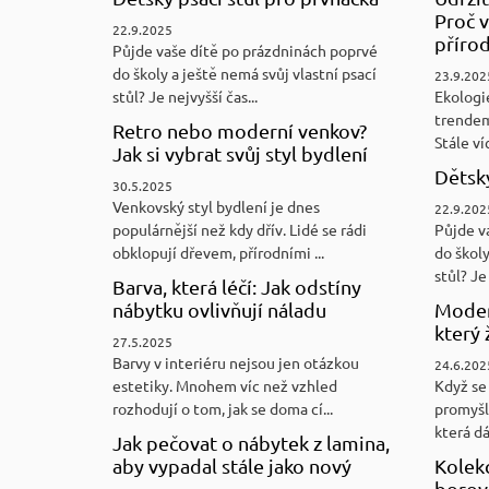
Proč v
22.9.2025
přírod
Půjde vaše dítě po prázdninách poprvé
do školy a ještě nemá svůj vlastní psací
23.9.202
stůl? Je nejvyšší čas...
Ekologi
trendem
Retro nebo moderní venkov?
Stále víc
Jak si vybrat svůj styl bydlení
Dětský
30.5.2025
Venkovský styl bydlení je dnes
22.9.202
populárnější než kdy dřív. Lidé se rádi
Půjde v
obklopují dřevem, přírodními ...
do školy
stůl? Je 
Barva, která léčí: Jak odstíny
nábytku ovlivňují náladu
Moder
který 
27.5.2025
Barvy v interiéru nejsou jen otázkou
24.6.202
estetiky. Mnohem víc než vzhled
Když se 
rozhodují o tom, jak se doma cí...
promyšl
která d
Jak pečovat o nábytek z lamina,
aby vypadal stále jako nový
Kolek
borovi