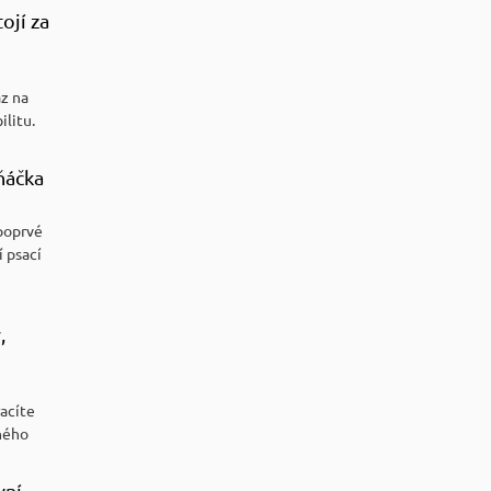
ojí za
az na
ilitu.
ňáčka
poprvé
í psací
,
racíte
ného
vní