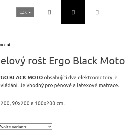
Hledat
Přihlášení
Nákupní
CZK
Realizace a inspirace
Akční ceny
Nábytek Skladem
košík
ocení
elový rošt Ergo Black Moto
obsahující dva elektromotory je
 ERGO BLACK MOTO
vládání. Je vhodný pro pěnové a latexové matrace.
0x200, 90x200 a 100x200 cm.
Následující