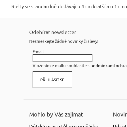
Rošty se standardně dodávají o 4 cm kratší a o 1 cm
Z
á
Odebírat newsletter
p
Nezmeškejte žádné novinky či slevy!
a
E-mail
t
í
Vložením e-mailu souhlasíte s
podmínkami ochra
PŘIHLÁSIT SE
Mohlo by Vás zajímat
Novin
Dětský psací stůl pro prvňáčka
Udržit