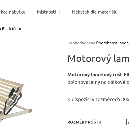
ekce nábytku
Místnosti
Nábytek dle materiálu
o Black Moto
Co potřebujete najít?
Průměrné
Neohodnoceno
Podrobnosti hodn
hodnocení
HLEDAT
produktu
Motorový lam
je
0,0
z
Motorový lamelový rošt
5
Doporučujeme
polohovatelný na dálkové o
hvězdiček.
K dispozici v rozměrech 8
ROZMĚRY ROŠTU