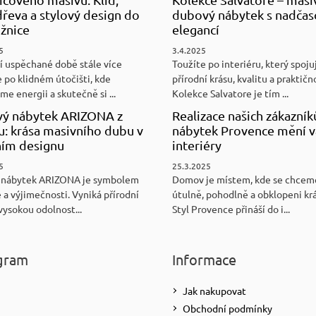
řeva a stylový design do
dubový nábytek s nadča
ožnice
elegancí
5
3.4.2025
í uspěchané době stále více
Toužíte po interiéru, který spoju
 po klidném útočišti, kde
přírodní krásu, kvalitu a praktičn
e energii a skutečně si ...
Kolekce Salvatore je tím ...
ý nábytek ARIZONA z
Realizace našich zákazník
u: krása masivního dubu v
nábytek Provence mění v
ním designu
interiéry
5
25.3.2025
 nábytek ARIZONA je symbolem
Domov je místem, kde se chceme
 a výjimečnosti. Vyniká přírodní
útulně, pohodlně a obklopeni kr
vysokou odolnost...
Styl Provence přináší do i...
gram
Informace
Jak nakupovat
Obchodní podmínky