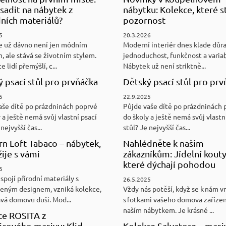
sadit na nábytek z
nábytku: Kolekce, které st
ních materiálů?
pozornost
5
20.3.2026
e už dávno není jen módním
Moderní interiér dnes klade důr
, ale stává se životním stylem.
jednoduchost, funkčnost a variab
e lidí přemýšlí, c...
Nábytek už není striktně...
 psací stůl pro prvňáčka
Dětský psací stůl pro prv
5
22.9.2025
aše dítě po prázdninách poprvé
Půjde vaše dítě po prázdninách 
 a ještě nemá svůj vlastní psací
do školy a ještě nemá svůj vlastn
nejvyšší čas...
stůl? Je nejvyšší čas...
n Loft Tabaco – nábytek,
Nahlédněte k našim
žije s vámi
zákazníkům: Jídelní kouty
které dýchají pohodou
5
spojí přírodní materiály s
26.5.2025
eným designem, vzniká kolekce,
Vždy nás potěší, když se k nám v
ává domovu duši. Mod...
s fotkami vašeho domova zaříze
naším nábytkem. Je krásné ...
ce ROSITA z
cového masivu: Klid,
Kolekce Salvatore – masi