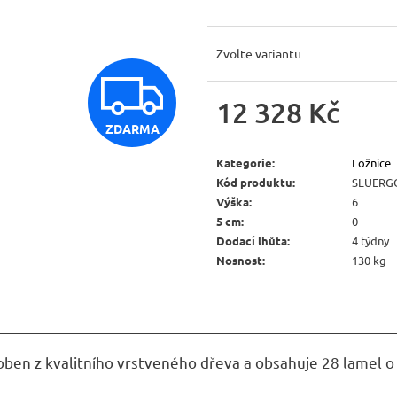
JÍDELNÍ ŽIDLE MEXICANA SIL25
RUSTIKÁLNÍ LA
BAX25 S ÚLOŽ
2 403 Kč
Původně:
2 670 Kč
6 048 Kč
Zvolte variantu
Původně:
6 720 
Z
12 328 Kč
ZDARMA
D
Měrná
cena:
Kategorie
:
Ložnice
Kód produktu
:
SLUERG
A
Výška
:
6
5 cm
:
0
Dodací lhůta
:
4 týdny
R
Nosnost
:
130 kg
M
roben z kvalitního vrstveného dřeva a obsahuje 28 lamel 