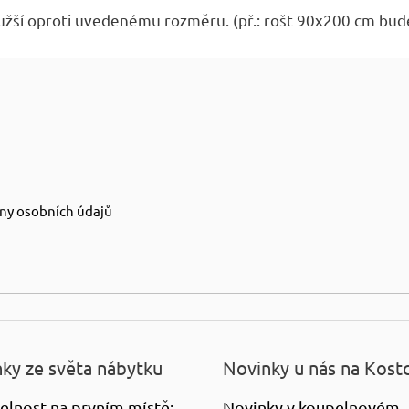
A
 užší oproti uvedenému rozměru. (př.: rošt 90x200 cm bud
ny osobních údajů
ky ze světa nábytku
Novinky u nás na Kost
elnost na prvním místě:
Novinky v koupelnovém