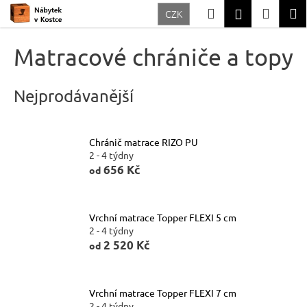
K
Přejít
Hledat
Nákup
M
Přihlášení
CZK
na
o
Zpět
Zpět
obsah
košík
š
Matracové chrániče a topy
í
C
k
o
Nejprodávanější
p
o
Chránič matrace RIZO PU
t
2 - 4 týdny
ř
656 Kč
od
e
b
Vrchní matrace Topper FLEXI 5 cm
u
2 - 4 týdny
2 520 Kč
j
od
e
t
Vrchní matrace Topper FLEXI 7 cm
e
2 - 4 týdny