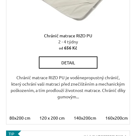
ů
r
d
u
u
č
u
k
j
t
Chránič matrace RIZO PU
e
ů
2 - 4 týdny
m
656 Kč
od
e
DETAIL
RUSTIKÁLNÍ
ŽIDLE
Chránič matrace RIZO PU je voděnepropustný chránič,
SWEET
který ochrání vaši matraci před znečištěním a mechanickým
HOME
poškozením, a tím prodlouží životnost matrace. Chránič díky
SIL25
gumovým...
2
601
Kč
Původně:
80x200 cm
120 x 200 cm
140x200cm
160x200cm
2
890
Kč
TIP