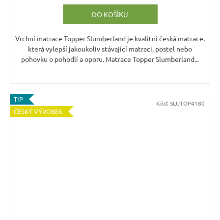
DO KOŠÍKU
Vrchní matrace Topper Slumberland je kvalitní česká matrace,
která vylepší jakoukoliv stávající matraci, postel nebo
pohovku o pohodlí a oporu. Matrace Topper Slumberland...
TIP
Kód:
SLUTOP4180
ČESKÝ VÝROBEK