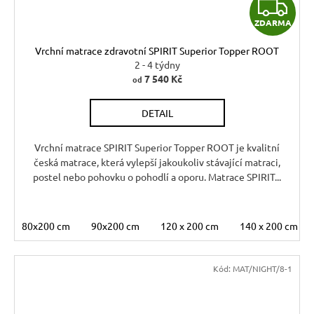
Z
ZDARMA
D
Vrchní matrace zdravotní SPIRIT Superior Topper ROOT
A
2 - 4 týdny
7 540 Kč
od
R
DETAIL
M
A
Vrchní matrace SPIRIT Superior Topper ROOT je kvalitní
česká matrace, která vylepší jakoukoliv stávající matraci,
postel nebo pohovku o pohodlí a oporu. Matrace SPIRIT...
80x200 cm
90x200 cm
120 x 200 cm
140 x 200 cm
Kód:
MAT/NIGHT/8-1