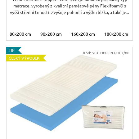
matrace, vyrobený z kvalitní paměťové pěny Flexifoam® s
vyšší střední tuhostí. Zvyšuje pohodlí a výšku lůžka, a také je...
80x200 cm
90x200 cm
160x200 cm
180x200 cm
TIP
Kód:
SLUTOPPERFLEXI7/80
ČESKÝ VÝROBEK