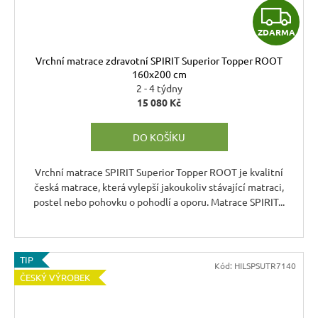
Z
ZDARMA
D
Vrchní matrace zdravotní SPIRIT Superior Topper ROOT
A
160x200 cm
2 - 4 týdny
R
15 080 Kč
M
DO KOŠÍKU
A
Vrchní matrace SPIRIT Superior Topper ROOT je kvalitní
česká matrace, která vylepší jakoukoliv stávající matraci,
postel nebo pohovku o pohodlí a oporu. Matrace SPIRIT...
TIP
Kód:
HILSPSUTR7140
ČESKÝ VÝROBEK