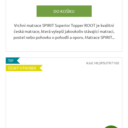
M
DO KOŠÍKU
A
Vrchní matrace SPIRIT Superior Topper ROOT je kvalitní
česká matrace, která vylepší jakoukoliv stávající matraci,
postel nebo pohovku o pohodlí a oporu. Matrace SPIRIT...
TIP
Kód:
HILSPSUTR7100
ČESKÝ VÝROBEK