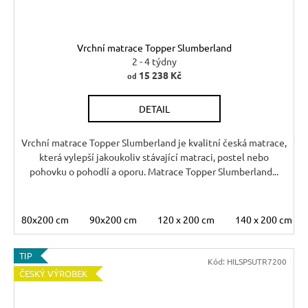
Vrchní matrace Topper Slumberland
2 - 4 týdny
15 238 Kč
od
DETAIL
Vrchní matrace Topper Slumberland je kvalitní česká matrace,
která vylepší jakoukoliv stávající matraci, postel nebo
pohovku o pohodlí a oporu. Matrace Topper Slumberland...
80x200 cm
90x200 cm
120 x 200 cm
140 x 200 cm
TIP
Kód:
HILSPSUTR7200
ČESKÝ VÝROBEK