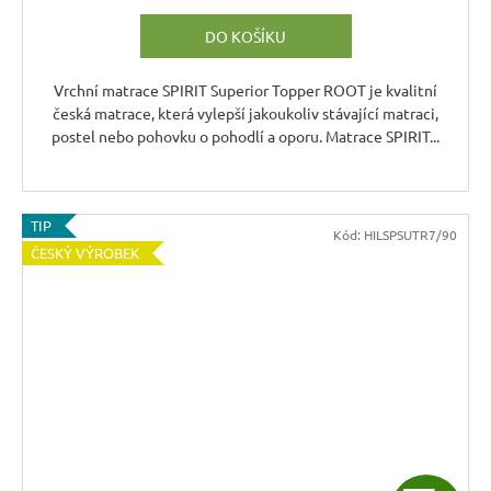
M
DO KOŠÍKU
A
Vrchní matrace SPIRIT Superior Topper ROOT je kvalitní
česká matrace, která vylepší jakoukoliv stávající matraci,
postel nebo pohovku o pohodlí a oporu. Matrace SPIRIT...
TIP
Kód:
HILSPSUTR7/90
ČESKÝ VÝROBEK