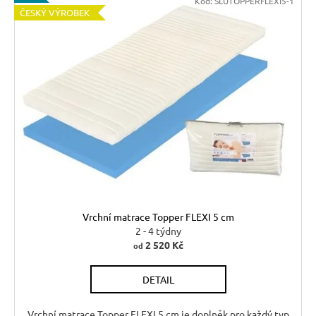
Kód:
SLUTOPPERFLEXI5-1
ČESKÝ VÝROBEK
Vrchní matrace Topper FLEXI 5 cm
2 - 4 týdny
2 520 Kč
od
DETAIL
Vrchní matrace Topper FLEXI 5 cm je doplněk pro každý typ