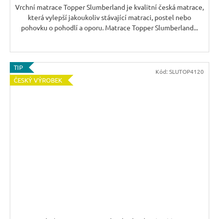
Vrchní matrace Topper Slumberland je kvalitní česká matrace,
která vylepší jakoukoliv stávající matraci, postel nebo
pohovku o pohodlí a oporu. Matrace Topper Slumberland...
TIP
Kód:
SLUTOP4120
ČESKÝ VÝROBEK