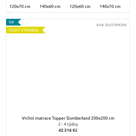
120x70 cm
140x60 cm
120x60 cm
140x70 cm
TIP
Kód:
SLUTOP4200
ČESKÝ VÝROBEK
Vrchní matrace Topper Slumberland 200x200 cm
2 - 4 týdny
42 516 Kč