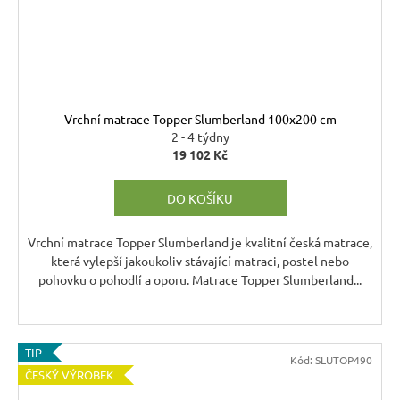
Vrchní matrace Topper Slumberland 100x200 cm
2 - 4 týdny
19 102 Kč
DO KOŠÍKU
Vrchní matrace Topper Slumberland je kvalitní česká matrace,
která vylepší jakoukoliv stávající matraci, postel nebo
pohovku o pohodlí a oporu. Matrace Topper Slumberland...
TIP
Kód:
SLUTOP490
ČESKÝ VÝROBEK