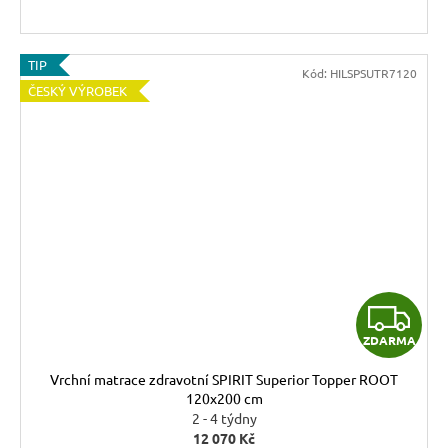
TIP
Kód:
HILSPSUTR7120
ČESKÝ VÝROBEK
Z
ZDARMA
D
Vrchní matrace zdravotní SPIRIT Superior Topper ROOT
A
120x200 cm
2 - 4 týdny
R
12 070 Kč