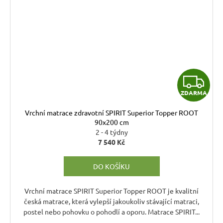
Z
ZDARMA
D
Vrchní matrace zdravotní SPIRIT Superior Topper ROOT
A
90x200 cm
2 - 4 týdny
R
7 540 Kč
M
DO KOŠÍKU
A
Vrchní matrace SPIRIT Superior Topper ROOT je kvalitní
česká matrace, která vylepší jakoukoliv stávající matraci,
postel nebo pohovku o pohodlí a oporu. Matrace SPIRIT...