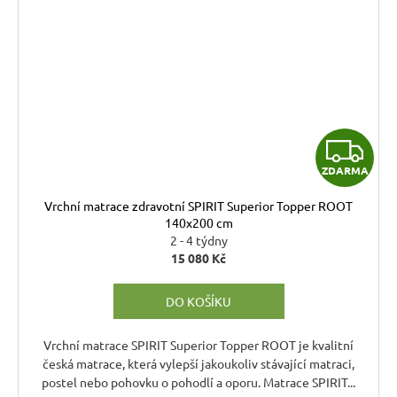
Z
ZDARMA
D
Vrchní matrace zdravotní SPIRIT Superior Topper ROOT
A
140x200 cm
2 - 4 týdny
R
15 080 Kč
M
DO KOŠÍKU
A
Vrchní matrace SPIRIT Superior Topper ROOT je kvalitní
česká matrace, která vylepší jakoukoliv stávající matraci,
postel nebo pohovku o pohodlí a oporu. Matrace SPIRIT...