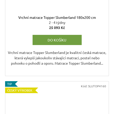
Vrchní matrace Topper Slumberland 180x200 cm
2 - 4 týdny
25 093 Kč
DO KOŠÍKU
Vrchní matrace Topper Slumberland je kvalitní česká matrace,
která vylepší jakoukoliv stávající matraci, postel nebo
pohovku o pohodlí a oporu. Matrace Topper Slumberland...
TIP
Kód:
SLUTOP4160
ČESKÝ VÝROBEK