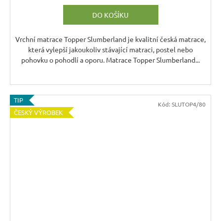
DO KOŠÍKU
Vrchní matrace Topper Slumberland je kvalitní česká matrace,
která vylepší jakoukoliv stávající matraci, postel nebo
pohovku o pohodlí a oporu. Matrace Topper Slumberland...
TIP
Kód:
SLUTOP4/80
ČESKÝ VÝROBEK