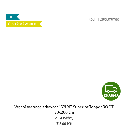
TIP
Kód:
HILSPSUTR780
ČESKÝ VÝROBEK
Z
ZDARMA
D
Vrchní matrace zdravotní SPIRIT Superior Topper ROOT
A
80x200 cm
2 - 4 týdny
R
7 540 Kč