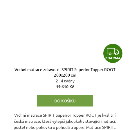
Z
ZDARMA
D
Vrchní matrace zdravotní SPIRIT Superior Topper ROOT
A
200x200 cm
2 - 4 týdny
R
19 610 Kč
M
DO KOŠÍKU
A
Vrchní matrace SPIRIT Superior Topper ROOT je kvalitní
česká matrace, která vylepší jakoukoliv stávající matraci,
postel nebo pohovku o pohodlí a oporu. Matrace SPIRIT...