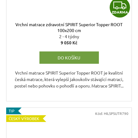
Z
ZDARMA
D
Vrchní matrace zdravotní SPIRIT Superior Topper ROOT
A
100x200 cm
2 - 4 týdny
R
9 050 Kč
M
DO KOŠÍKU
A
Vrchní matrace SPIRIT Superior Topper ROOT je kvalitní
česká matrace, která vylepší jakoukoliv stávající matraci,
postel nebo pohovku o pohodlí a oporu. Matrace SPIRIT...
TIP
Kód:
HILSPSUTR790
ČESKÝ VÝROBEK