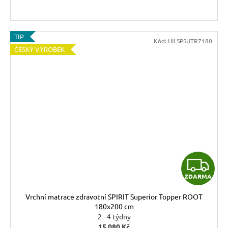
TIP
Kód:
HILSPSUTR7180
ČESKÝ VÝROBEK
Z
ZDARMA
D
Vrchní matrace zdravotní SPIRIT Superior Topper ROOT
A
180x200 cm
2 - 4 týdny
15 080 Kč