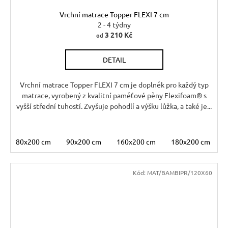
Vrchní matrace Topper FLEXI 7 cm
2 - 4 týdny
3 210 Kč
od
DETAIL
Vrchní matrace Topper FLEXI 7 cm je doplněk pro každý typ
matrace, vyrobený z kvalitní paměťové pěny Flexifoam® s
vyšší střední tuhostí. Zvyšuje pohodlí a výšku lůžka, a také je...
80x200 cm
90x200 cm
160x200 cm
180x200 cm
Kód:
MAT/BAMBIPR/120X60