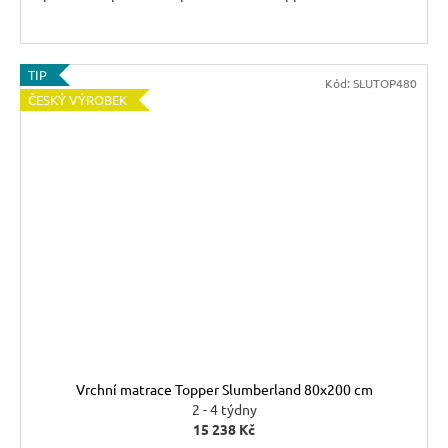
TIP
Kód:
SLUTOP480
ČESKÝ VÝROBEK
Vrchní matrace Topper Slumberland 80x200 cm
2 - 4 týdny
15 238 Kč