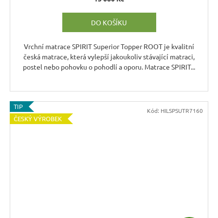
R
M
DO KOŠÍKU
A
Vrchní matrace SPIRIT Superior Topper ROOT je kvalitní
česká matrace, která vylepší jakoukoliv stávající matraci,
postel nebo pohovku o pohodlí a oporu. Matrace SPIRIT...
TIP
Kód:
HILSPSUTR7160
ČESKÝ VÝROBEK