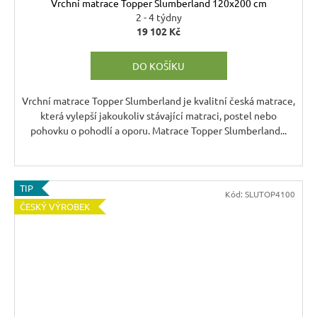
Vrchní matrace Topper Slumberland 120x200 cm
2 - 4 týdny
19 102 Kč
DO KOŠÍKU
Vrchní matrace Topper Slumberland je kvalitní česká matrace,
která vylepší jakoukoliv stávající matraci, postel nebo
pohovku o pohodlí a oporu. Matrace Topper Slumberland...
TIP
Kód:
SLUTOP4100
ČESKÝ VÝROBEK