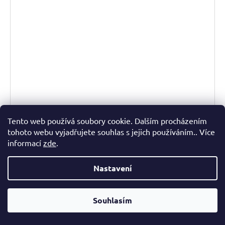
Tento web používá soubory cookie. Dalším procházením
Přistýlka NIGHTFLY 8 cm
tohoto webu vyjadřujete souhlas s jejich používáním.. Více
2 - 4 týdny
4 690 Kč
informací
zde
.
od
DETAIL
Nastavení
Přistýlka NIGHTFLY je doplněk pro každý typ matrace,
Souhlasím
vyrobený z kvalitní paměťové pěny NIGHTFLY se střední
tuhostí. Zvyšuje pohodlí a výšku lůžka, a také je možné ji
použít jako...