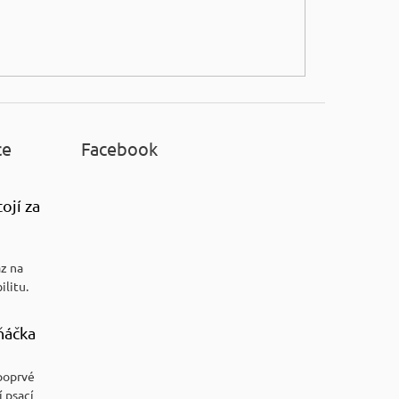
ce
Facebook
ojí za
az na
ilitu.
ňáčka
poprvé
í psací