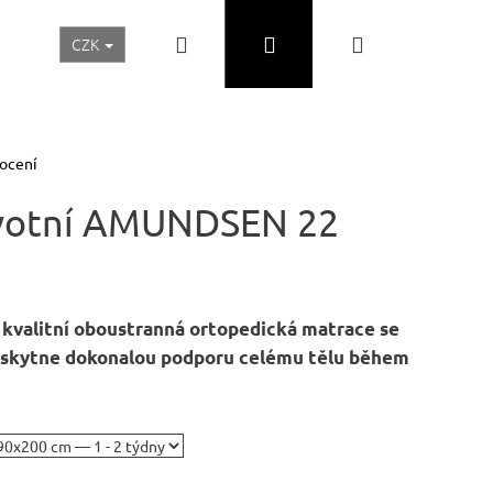
Hledat
Přihlášení
Nákupní
CZK
Realizace a inspirace
Akční ceny
Nábytek Skladem
košík
ocení
avotní AMUNDSEN 22
kvalitní oboustranná ortopedická matrace se
poskytne dokonalou podporu celému tělu během
Následující