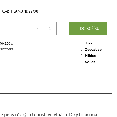
VICE SWEET HOME
NÝM PROSTOREM
Kód:
HILAMUND22/90
Kč
DO KOŠÍKU
Tisk
90x200 cm
ND22/90
Zeptat se
Hlídat
Sdílet
e pěny různých tuhostí ve vlnách. Díky tomu má