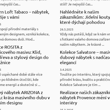
nejvyšší čas...
stůl? Je nejvyšší čas...
n Loft Tabaco – nábytek,
Nahlédněte k našim
žije s vámi
zákazníkům: Jídelní kouty
které dýchají pohodou
5
spojí přírodní materiály s
26.5.2025
eným designem, vzniká kolekce,
Vždy nás potěší, když se k nám v
ává domovu duši. Mod...
s fotkami vašeho domova zaříze
naším nábytkem. Je krásné ...
ce ROSITA z
cového masivu: Klid,
Kolekce Salvatore – masi
řeva a stylový design do
dubový nábytek s nadča
ožnice
elegancí
5
3.4.2025
í uspěchané době stále více
Toužíte po interiéru, který spoju
 po klidném útočišti, kde
přírodní krásu, kvalitu a praktičn
e energii a skutečně si ...
Kolekce Salvatore je tím ...
ý nábytek ARIZONA z
Realizace našich zákazník
u: krása masivního dubu v
nábytek Provence mění v
ním designu
interiéry
5
25.3.2025