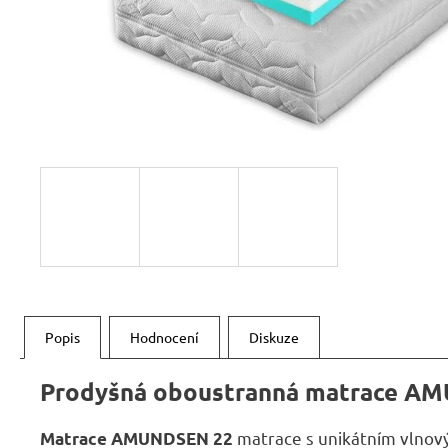
RUSTIKÁLNÍ ŽIDLE SWEET HOME SIL25
2 601 Kč
Původně:
2 890 Kč
Popis
Hodnocení
Diskuze
Prodyšná oboustranná matrace A
matrace s unikátním vlnový
Matrace AMUNDSEN 22