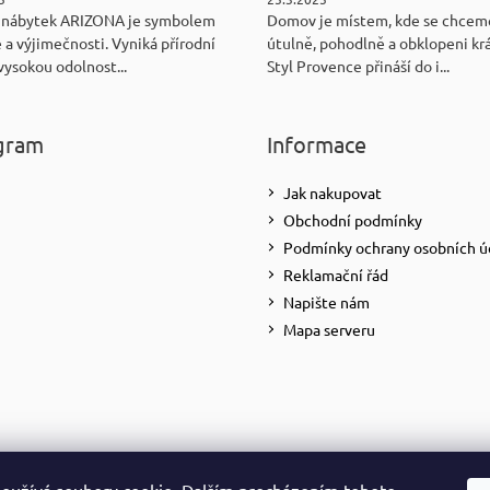
 nábytek ARIZONA je symbolem
Domov je místem, kde se chceme
 a výjimečnosti. Vyniká přírodní
útulně, pohodlně a obklopeni kr
vysokou odolnost...
Styl Provence přináší do i...
gram
Informace
Jak nakupovat
Obchodní podmínky
Podmínky ochrany osobních ú
Reklamační řád
Napište nám
Mapa serveru
Sledovat na Instagramu