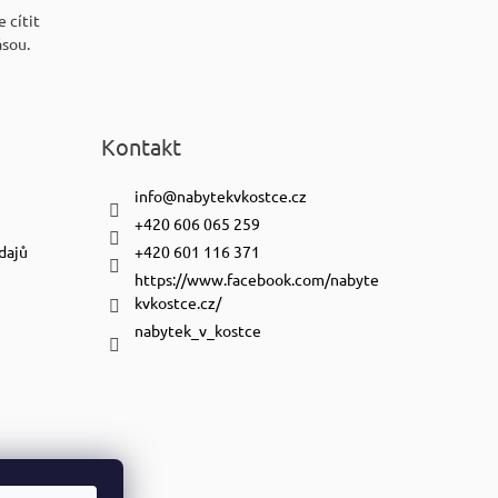
 cítit
ásou.
Kontakt
info
@
nabytekvkostce.cz
+420 606 065 259
dajů
+420 601 116 371
https://www.facebook.com/nabyte
kvkostce.cz/
nabytek_v_kostce