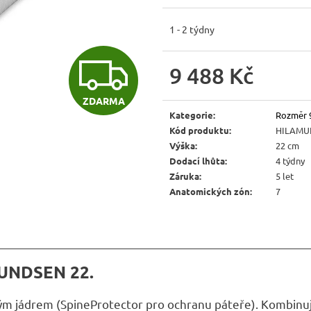
JÍDELNÍ ŽIDLE MEXICANA SIL25
RUSTIKÁLNÍ LA
BAX25 S ÚLOŽ
2 403 Kč
1 - 2 týdny
Původně:
2 670 Kč
6 048 Kč
Původně:
6 720 
Z
9 488 Kč
Měrná
ZDARMA
D
cena:
Kategorie
:
Rozměr 
Kód produktu
:
HILAMU
Výška
:
22 cm
A
Dodací lhůta
:
4 týdny
Záruka
:
5 let
Anatomických zón
:
7
R
M
MUNDSEN 22.
m jádrem (SpineProtector pro ochranu páteře). Kombinuj