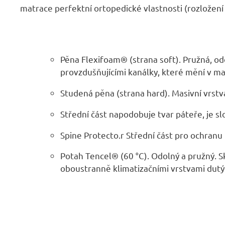
matrace perfektní ortopedické vlastnosti (rozložení
Pěna Flexifoam® (strana soft). Pružná, o
provzdušňujícími kanálky, které mění v m
Studená pěna (strana hard). Masivní vrst
Střední část napodobuje tvar páteře, je s
Spine Protecto.r Střední část pro ochranu 
Potah Tencel® (60 °C). Odolný a pružný. 
oboustranně klimatizačními vrstvami dutý