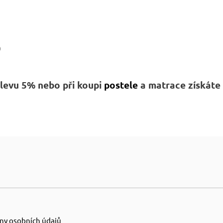
0
 slevu 5% nebo
při koupi
postele
a matrace získáte s
ny osobních údajů