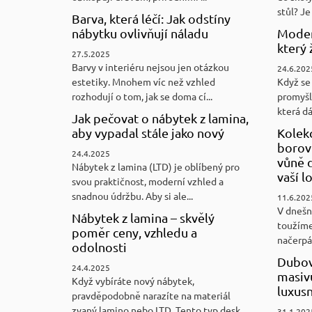
stůl? Je 
Barva, která léčí: Jak odstíny
nábytku ovlivňují náladu
Moder
který 
27.5.2025
Barvy v interiéru nejsou jen otázkou
24.6.202
estetiky. Mnohem víc než vzhled
Když se 
rozhodují o tom, jak se doma cí...
promyšl
která d
Jak pečovat o nábytek z lamina,
aby vypadal stále jako nový
Kolek
borovi
24.4.2025
vůně d
Nábytek z lamina (LTD) je oblíbený pro
vaší l
svou praktičnost, moderní vzhled a
snadnou údržbu. Aby si ale...
11.6.202
V dnešn
Nábytek z lamina – skvělý
toužíme
poměr ceny, vzhledu a
načerpám
odolnosti
Dubov
24.4.2025
masiv
Když vybíráte nový nábytek,
luxus
pravděpodobně narazíte na materiál
zvaný lamino nebo LTD. Tento typ desk...
31.1.202