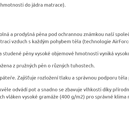
A
 hmotnosti do jádra matrace).
dolná a prodyšná pěna pod ochrannou známkou naší společn
atraci vzduch s každým pohybem těla (technologie AirForc
va studené pěny vysoké objemové hmotnosti vyniká vysoko
ložena z pružných pěn o různých tuhostech.
páteře. Zajišťuje rozložení tlaku a správnou podporu těla
Skvěle odvádí pot a snadno se zbavuje vlhkosti díky přír
ch vláken vysoké gramáže (400 g/m2) pro správné klima n