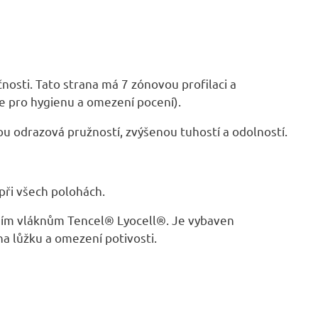
osti. Tato strana má 7 zónovou profilaci a
e pro hygienu a omezení pocení).
u odrazová pružností, zvýšenou tuhostí a odolností.
 při všech polohách.
odním vláknům Tencel® Lyocell®. Je vybaven
a lůžku a omezení potivosti.