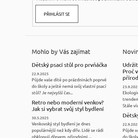
PŘIHLÁSIT SE
Mohlo by Vás zajímat
Novin
Dětský psací stůl pro prvňáčka
Udržit
Proč v
22.9.2025
přírod
Půjde vaše dítě po prázdninách poprvé
do školy a ještě nemá svůj vlastní psací
23.9.202
stůl? Je nejvyšší čas...
Ekologi
trendem
Retro nebo moderní venkov?
Stále víc
Jak si vybrat svůj styl bydlení
Dětský
30.5.2025
Venkovský styl bydlení je dnes
22.9.202
populárnější než kdy dřív. Lidé se rádi
Půjde v
obklopují dřevem, přírodními ...
do školy