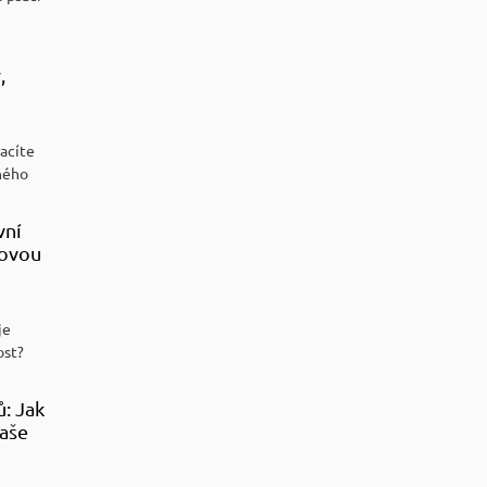
,
racíte
ného
vní
sovou
je
ost?
ů: Jak
aše