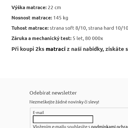
22 cm
Výška matrace:
145 kg
Nosnost matrace:
strana soft 8/10, strana hard 10/1
Tuhost matrace:
5 let, 80 000x
Záruka a mechanický test:
Při koupi 2ks
matrací
z naší nabídky, získáte
Z
á
Odebírat newsletter
p
Nezmeškejte žádné novinky či slevy!
a
E-mail
t
í
Vložením e-mailu souhlasíte s
podmínkami ochra