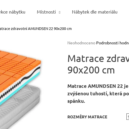
ekce nábytku
Místnosti
Nábytek dle materiálu
atrace zdravotní AMUNDSEN 22 90x200 cm
Co potřebujete najít?
Průměrné
Neohodnoceno
Podrobnosti hodn
hodnocení
HLEDAT
produktu
Matrace zdr
je
90x200 cm
0,0
z
5
Doporučujeme
hvězdiček.
Matrace AMUNDSEN 22
je
zvýšenou tuhostí
, která 
spánku.
ROZMĚRY MATRACE