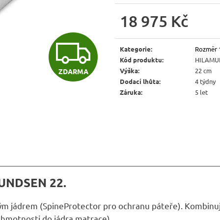
JÍDELNÍ ŽIDLE MEXICANA SIL25
RUSTIKÁLNÍ LA
BAX25 S ÚLOŽ
18 975 Kč
2 403 Kč
Původně:
2 670 Kč
6 048 Kč
Měrná
Původně:
6 720 
Z
cena:
Kategorie
:
Rozměr 
Kód produktu
:
HILAMU
Výška
:
22 cm
ZDARMA
D
Dodací lhůta
:
4 týdny
Záruka
:
5 let
A
R
M
MUNDSEN 22.
m jádrem (SpineProtector pro ochranu páteře). Kombinuj
 hmotnosti do jádra matrace).