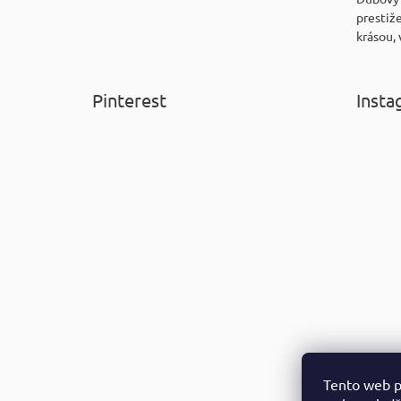
prestiže
krásou, 
Pinterest
Insta
Tento web p