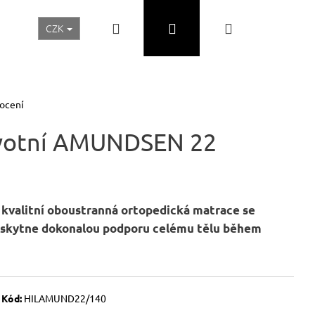
Hledat
Přihlášení
Nákupní
CZK
Realizace a inspirace
Akční ceny
Nábytek Skladem
košík
ocení
avotní AMUNDSEN 22
kvalitní oboustranná ortopedická matrace se
poskytne dokonalou podporu celému tělu během
Následující
Kód:
HILAMUND22/140