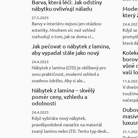
Barva, která léčí: Jak odstíny
nábytku ovlivňují náladu
Moder
který 
27.5.2025
Barvy v interiéru nejsou jen otázkou
24.6.202
estetiky. Mnohem víc než vzhled
Když se 
rozhodují o tom, jak se doma cí...
promyšl
která d
Jak pečovat o nábytek z lamina,
aby vypadal stále jako nový
Kolek
borovi
24.4.2025
vůně d
Nábytek z lamina (LTD) je oblíbený pro
vaší l
svou praktičnost, moderní vzhled a
snadnou údržbu. Aby si ale...
11.6.202
V dnešn
Nábytek z lamina – skvělý
toužíme
poměr ceny, vzhledu a
načerpám
odolnosti
Dubov
24.4.2025
masiv
Když vybíráte nový nábytek,
luxus
pravděpodobně narazíte na materiál
zvaný lamino nebo LTD. Tento typ desk...
31.1.202
Dubový