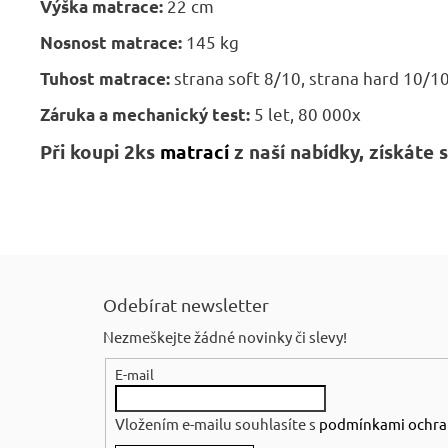
22 cm
Výška matrace:
145 kg
Nosnost matrace:
strana soft 8/10, strana hard 10/1
Tuhost matrace:
5 let, 80 000x
Záruka a mechanický test:
Při koupi 2ks
matrací
z naší nabídky, získáte
Z
á
Odebírat newsletter
p
Nezmeškejte žádné novinky či slevy!
a
E-mail
t
í
Vložením e-mailu souhlasíte s
podmínkami ochra