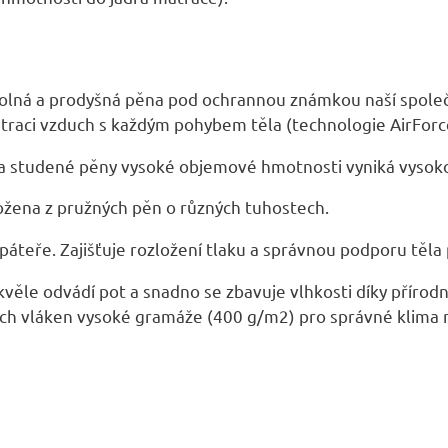
A
dolná a prodyšná pěna pod ochrannou známkou naší společn
atraci vzduch s každým pohybem těla (technologie AirForc
va studené pěny vysoké objemové hmotnosti vyniká vysoko
ložena z pružných pěn o různých tuhostech.
páteře. Zajišťuje rozložení tlaku a správnou podporu těla
Skvěle odvádí pot a snadno se zbavuje vlhkosti díky přír
ch vláken vysoké gramáže (400 g/m2) pro správné klima n