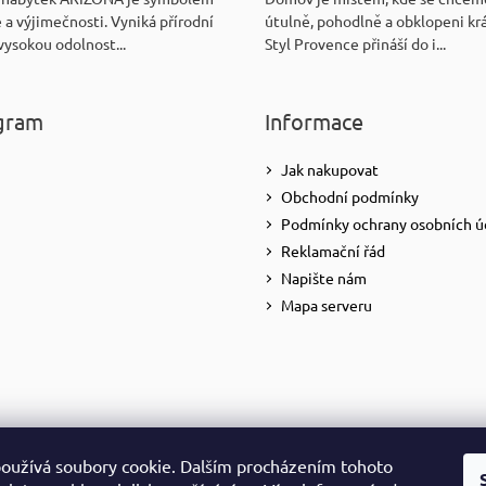
 a výjimečnosti. Vyniká přírodní
útulně, pohodlně a obklopeni kr
vysokou odolnost...
Styl Provence přináší do i...
gram
Informace
Jak nakupovat
Obchodní podmínky
Podmínky ochrany osobních ú
Reklamační řád
Napište nám
Mapa serveru
Sledovat na Instagramu
oužívá soubory cookie. Dalším procházením tohoto