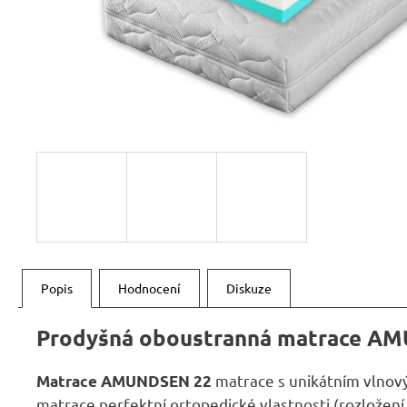
RUSTIKÁLNÍ ŽIDLE SWEET HOME SIL25
2 601 Kč
Původně:
2 890 Kč
Popis
Hodnocení
Diskuze
Prodyšná oboustranná matrace A
matrace s unikátním vlnový
Matrace AMUNDSEN 22
matrace perfektní ortopedické vlastnosti (rozložení