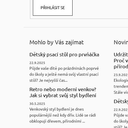
PŘIHLÁSIT SE
Mohlo by Vás zajímat
Novin
Dětský psací stůl pro prvňáčka
Udržit
Proč v
22.9.2025
přírod
Půjde vaše dítě po prázdninách poprvé
do školy a ještě nemá svůj vlastní psací
23.9.202
stůl? Je nejvyšší čas...
Ekologi
trendem
Retro nebo moderní venkov?
Stále víc
Jak si vybrat svůj styl bydlení
Dětský
30.5.2025
Venkovský styl bydlení je dnes
22.9.202
populárnější než kdy dřív. Lidé se rádi
Půjde v
obklopují dřevem, přírodními ...
do školy
stůl? Je 