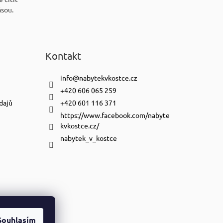
ásou.
Kontakt
info
@
nabytekvkostce.cz
+420 606 065 259
dajů
+420 601 116 371
https://www.facebook.com/nabyte
kvkostce.cz/
nabytek_v_kostce
Souhlasím