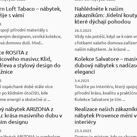
n Loft Tabaco – nábytek,
Nahlédněte k našim
žije s vámi
zákazníkům: Jídelní kouty
které dýchají pohodou
5
spojí přírodní materiály s
26.5.2025
eným designem, vzniká kolekce,
Vždy nás potěší, když se k nám v
ává domovu duši. Mod...
s fotkami vašeho domova zaříze
naším nábytkem. Je krásné ...
ce ROSITA z
cového masivu: Klid,
Kolekce Salvatore – masi
řeva a stylový design do
dubový nábytek s nadča
ožnice
elegancí
5
3.4.2025
í uspěchané době stále více
Toužíte po interiéru, který spoju
 po klidném útočišti, kde
přírodní krásu, kvalitu a praktičn
e energii a skutečně si ...
Kolekce Salvatore je tím ...
ý nábytek ARIZONA z
Realizace našich zákazník
u: krása masivního dubu v
nábytek Provence mění v
ním designu
interiéry
5
25.3.2025
 nábytek ARIZONA je symbolem
Domov je místem, kde se chceme