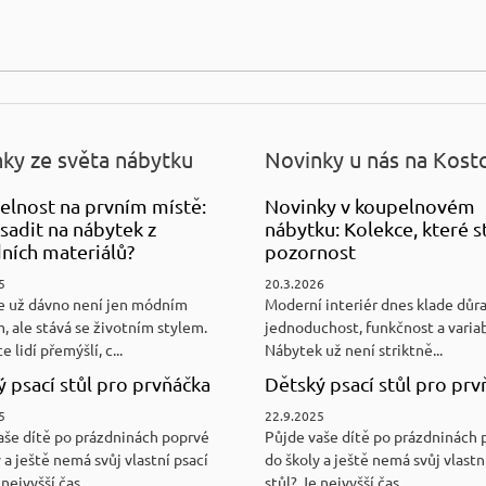
ky ze světa nábytku
Novinky u nás na Kost
elnost na prvním místě:
Novinky v koupelnovém
sadit na nábytek z
nábytku: Kolekce, které st
ních materiálů?
pozornost
5
20.3.2026
e už dávno není jen módním
Moderní interiér dnes klade důr
, ale stává se životním stylem.
jednoduchost, funkčnost a variab
e lidí přemýšlí, c...
Nábytek už není striktně...
 psací stůl pro prvňáčka
Dětský psací stůl pro prv
5
22.9.2025
aše dítě po prázdninách poprvé
Půjde vaše dítě po prázdninách 
 a ještě nemá svůj vlastní psací
do školy a ještě nemá svůj vlastn
nejvyšší čas...
stůl? Je nejvyšší čas...