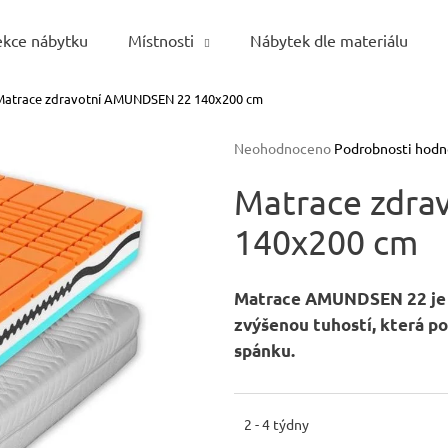
ekce nábytku
Místnosti
Nábytek dle materiálu
Matrace zdravotní AMUNDSEN 22 140x200 cm
Co potřebujete najít?
Průměrné
Neohodnoceno
Podrobnosti hodn
hodnocení
HLEDAT
produktu
Matrace zdr
je
140x200 cm
0,0
z
5
Doporučujeme
hvězdiček.
Matrace AMUNDSEN 22
je
zvýšenou tuhostí
, která 
spánku.
2 - 4 týdny