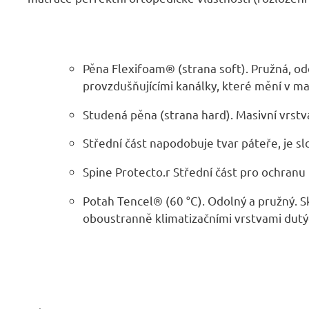
Pěna Flexifoam® (strana soft). Pružná, o
provzdušňujícími kanálky, které mění v m
Studená pěna (strana hard). Masivní vrst
Střední část napodobuje tvar páteře, je s
Spine Protecto.r Střední část pro ochranu 
Potah Tencel® (60 °C). Odolný a pružný. 
oboustranně klimatizačními vrstvami dutý