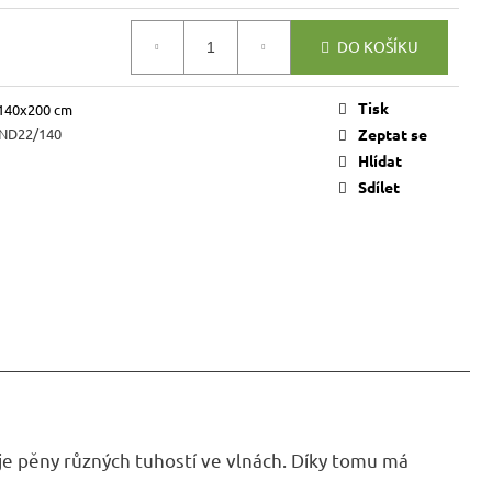
VICE SWEET HOME
NÝM PROSTOREM
DO KOŠÍKU
Kč
Tisk
140x200 cm
ND22/140
Zeptat se
Hlídat
Sdílet
e pěny různých tuhostí ve vlnách. Díky tomu má