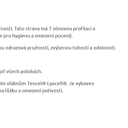
osti. Tato strana má 7 zónovou profilaci a
e pro hygienu a omezení pocení).
u odrazová pružností, zvýšenou tuhostí a odolností.
 při všech polohách.
odním vláknům Tencel® Lyocell®. Je vybaven
a lůžku a omezení potivosti.