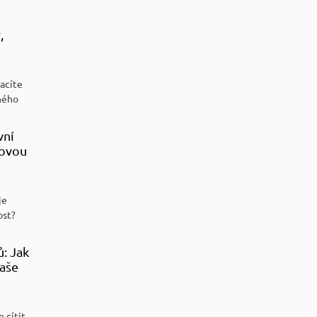
,
racíte
ného
vní
sovou
je
ost?
ů: Jak
aše
 cítit