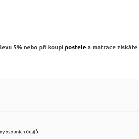
0
 slevu 5% nebo
při koupi
postele
a matrace získáte s
ny osobních údajů