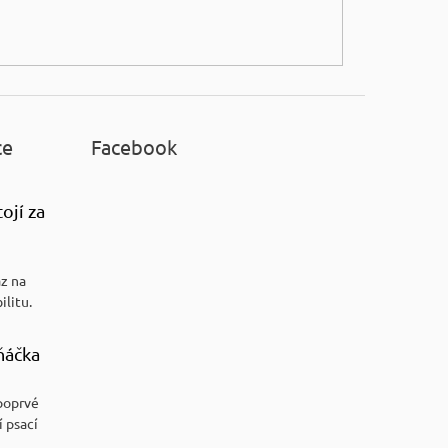
ce
Facebook
ojí za
az na
ilitu.
ňáčka
poprvé
í psací