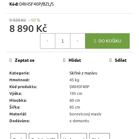
r
Kód:
DRMSF40P/BZL/S
u
č
9 920 Kč
–10 %
u
8 890 Kč
j
Měrná
e
DO KOŠÍKU
cena:
m
e
Zeptat se
Hlídat
Sdílet
JÍDELNÍ
Kategorie
:
Skříně z masivu
ŽIDLE
Hmotnost
:
45 kg
MEXICANA
Kód produktu
:
DRMSF40P
SIL25
Výška
:
195 cm
2
Hloubka
:
60 cm
403
Šířka
:
85 cm
Kč
Původně:
Materiál
:
borovicový masív
2
Dodáváno
:
v demontu
670
Kč