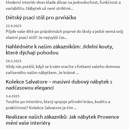
Moderní interiér dnes klade důraz na jednoduchost, funkčnost a
variabilitu. Nábytek už není striktně...
Dětský psací stůl pro prvňáčka
22.9.2025
Půjde vaše dítě po prázdninách poprvé do školy a ještě nemá svůj
vlastní psací stůl? Je nejvyšší čas...
Nahlédněte k našim zákazníkům: Jídelní kouty,
které dýchají pohodou
26.5.2025
Vždy nás potěší, když se k nám vracíte s fotkami vašeho domova
zařízeného naším nábytkem. Je krásné ...
Kolekce Salvatore – masivní dubový nábytek s
nadčasovou elegancí
3.4.2025
Toužíte po interiéru, který spojuje přírodní krásu, kvalitu a
praktičnost? Kolekce Salvatore je tím ...
Realizace našich zákazníků: Jak nábytek Provence
mění vaše interiéry