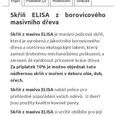
Popis
Podobné (2)
Hodnocení
Diskuze
Skříň ELISA z borovicového
masivního dřeva
je masivní policová skříň,
Skříň
z masivu ELISA
která je vyrobená z jakostního borovicového
dřeva a ošetřena ekologickým lakem, který
zamezí drobnému mechanickému poškození, a
zároveň dá vyniknout přirozené kráse dřeva.
Za příplatek 10% je možno objednat
tuto
nádhernou skříň
v moření v dekoru olše, dub,
ořech.
nabízí police pro
Skříň z masivu ELISA
přehledné uspořádání vašich oděvů. U dveří
jsou použity kvalitní kovové panty.
si určitě oblíbíte pro její
Skříň z masivu ELISA