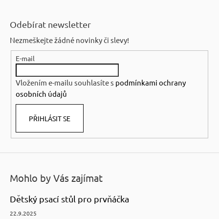
Z
á
Odebírat newsletter
p
Nezmeškejte žádné novinky či slevy!
a
E-mail
t
í
Vložením e-mailu souhlasíte s
podmínkami ochrany
osobních údajů
PŘIHLÁSIT SE
Mohlo by Vás zajímat
Dětský psací stůl pro prvňáčka
22.9.2025