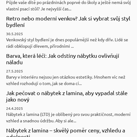
Půjde vaše dítě po prázdninách poprvé do školy a ještě nemá svůj
vlastní psací stůl? Je nejvyšší čas...
Retro nebo moderní venkov? Jak si vybrat svůj styl
bydlení
30.5.2025
Venkovský styl bydlení je dnes populárnější než kdy dřív. Lidé se
rádi obklopují dřevem, přírodními ...
Barva, která léčí: Jak odstíny nábytku ovlivňují
náladu
27.5.2025
Barvy v interiéru nejsou jen otázkou estetiky. Mnohem víc než
vzhled rozhodují o tom, jak se doma cí...
Jak pečovat o nábytek z lamina, aby vypadal stále
jako nový
24.4.2025
Nábytek z lamina (LTD) je oblíbený pro svou praktičnost, moderní
vzhled a snadnou údržbu. Aby si ale...
Nábytek z lamina – skvělý poměr ceny, vzhledu a
odolnosti