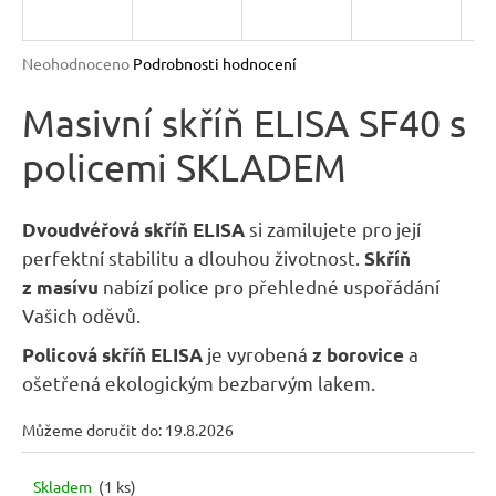
n
a
Průměrné
Neohodnoceno
Podrobnosti hodnocení
j
hodnocení
produktu
Masivní skříň ELISA SF40 s
í
je
t
policemi SKLADEM
0,0
?
z
5
hvězdiček.
si zamilujete pro její
Dvoudvéřová skříň ELISA
perfektní stabilitu a dlouhou životnost.
Skříň
nabízí police pro přehledné uspořádání
z masívu
HLEDAT
Vašich oděvů.
je vyrobená
a
Policová skříň
ELISA
z borovice
ošetřená ekologickým bezbarvým lakem.
D
o
Můžeme doručit do:
19.8.2026
p
o
Skladem
(1 ks)