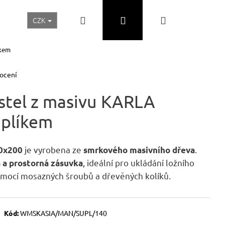
Hledat
Přihlášení
Nákupní
CZK
Realizace a inspirace
Akční ceny
Nábytek Skladem
íkem
košík
ocení
stel z masivu KARLA
uplíkem
je vyrobena ze
.
0x200
smrkového masivního dřeva
,
ideální pro ukládání
ložního
á
a
prostorná
zásuvka
omocí mosazných šroubů a dřevěných kolíků.
Následující
Kód:
WMSKASIA/MAN/SUPL/140