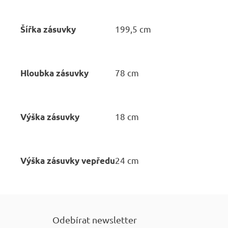
199,5 cm
Šířka zásuvky
78 cm
Hloubka zásuvky
18 cm
Výška zásuvky
24 cm
Výška zásuvky vepředu
Z
á
Odebírat newsletter