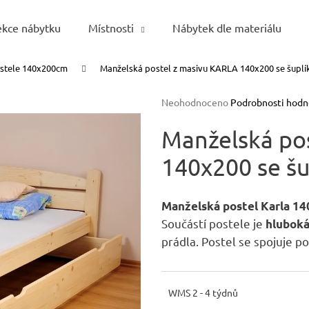
ekce nábytku
Místnosti
Nábytek dle materiálu
stele 140x200cm
Manželská postel z masivu KARLA 140x200 se šupl
Co potřebujete najít?
Průměrné
Neohodnoceno
Podrobnosti hodn
hodnocení
HLEDAT
produktu
Manželská po
je
140x200 se š
0,0
z
5
Doporučujeme
hvězdiček.
Manželská postel Karla
14
Součástí postele je
hlubok
prádla.
Postel se spojuje p
WMS 2 - 4 týdnů