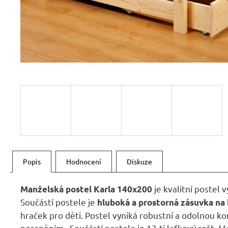
RUSTIKÁLNÍ ŽIDLE SWEET HOME SIL25
2 601 Kč
Původně:
2 890 Kč
Popis
Hodnocení
Diskuze
je kvalitní postel
Manželská postel Karla
140x200
Součástí postele je
hluboká
a
prostorná
zásuvka na
hraček pro děti. Postel vyniká robustní a odolnou ko
poraněním
Součástí postele je 13-ti laťkový rošt. M