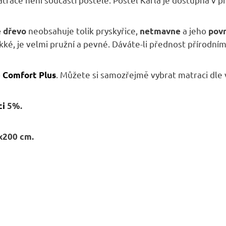
A
neobsahuje tolik pryskyřice,
a jeho
é dřevo
netmavne
povr
ké, je velmi pružní a pevné. Dáváte-li přednost přírodní
o
. Můžete si samozřejmě vybrat matraci dle 
Comfort Plus
ci
5%.
x200 cm.