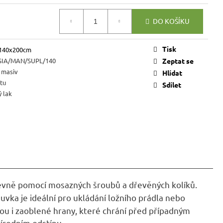
VICE SWEET HOME
NÝM PROSTOREM
DO KOŠÍKU
Kč
Tisk
 140x200cm
IA/MAN/SUPL/140
Zeptat se
 masiv
Hlídat
tu
Sdílet
 lak
evně pomocí mosazných šroubů a dřevěných kolíků.
uvka je id
eální pro ukládání
ložního prádla
nebo
sou i zaoblené hrany, které chrání před případným
řírodním odstínu.