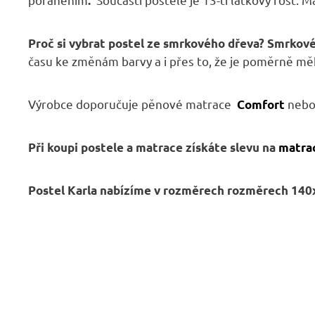
.
Proč si vybrat postel ze smrkového dřeva? Smrkov
času ke změnám barvy a i přes to, že je poměrně měk
Výrobce doporučuje pěnové matrace
neb
Comfort
Při koupi postele a matrace získáte slevu na
matra
Postel Karla nabízíme v
rozměrech
rozměrech 140