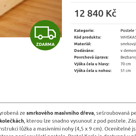
JÍDELNÍ ŽIDLE MEXICANA SIL25
RUSTIKÁLNÍ LA
BAX25 S ÚLOŽ
12 840 Kč
2 403 Kč
Původně:
2 670 Kč
6 048 Kč
Měrná
Původně:
6 720 
Z
cena:
Kategorie
:
Postele
Kód produktu
:
WMSKAS
Materiál
:
smrkový
ZDARMA
D
Dodáváno
:
v demon
Povrchová úprava
:
Bezbarvý
Výška čela u hlavy
:
70 cm
A
Výška čela u nohou
:
51 cm
R
M
 vyrobená ze
, sešroubovaná p
smrkového masivního dřeva
, kterou lze snadno vysunout z pod postele.
Zás
 kolečkách
nstrukci lůžka a masivními nohy (
4,5 x 9 cm
). Ocenitelné j
atrace není součástí postele. Postel Karla je dostupná v p