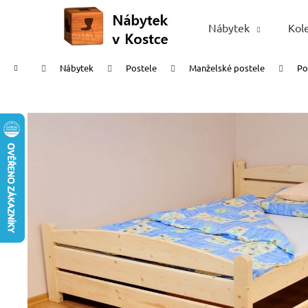
K
Přejít
na
o
Nábytek
Kol
Zpět
Zpět
obsah
š
do
do
í
Domů
Nábytek
Postele
Manželské postele
Po
obchodu
obchodu
k