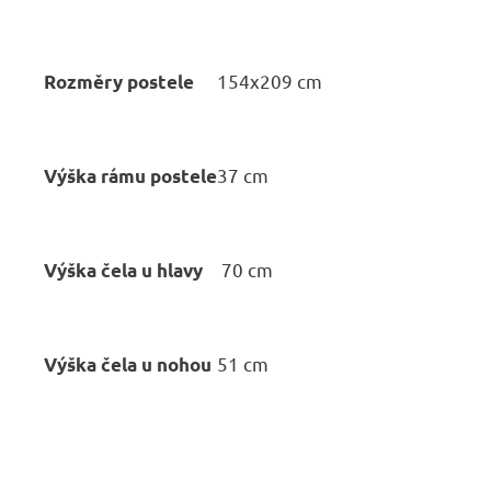
154x209 cm
Rozměry postele
37 cm
Výška rámu postele
70 cm
Výška čela u hlavy
51 cm
Výška čela u nohou