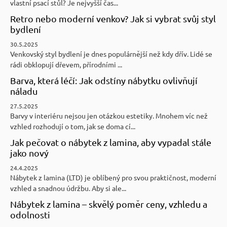
vlastní psací stůl? Je nejvyšší čas...
Retro nebo moderní venkov? Jak si vybrat svůj styl
bydlení
30.5.2025
Venkovský styl bydlení je dnes populárnější než kdy dřív. Lidé se
rádi obklopují dřevem, přírodními ...
Barva, která léčí: Jak odstíny nábytku ovlivňují
náladu
27.5.2025
Barvy v interiéru nejsou jen otázkou estetiky. Mnohem víc než
vzhled rozhodují o tom, jak se doma cí...
Jak pečovat o nábytek z lamina, aby vypadal stále
jako nový
24.4.2025
Nábytek z lamina (LTD) je oblíbený pro svou praktičnost, moderní
vzhled a snadnou údržbu. Aby si ale...
Nábytek z lamina – skvělý poměr ceny, vzhledu a
odolnosti