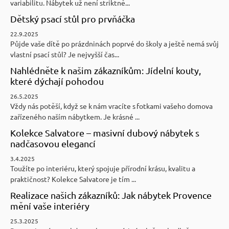
variabilitu. Nábytek už není striktně...
Dětský psací stůl pro prvňáčka
22.9.2025
Půjde vaše dítě po prázdninách poprvé do školy a ještě nemá svůj
vlastní psací stůl? Je nejvyšší čas...
Nahlédněte k našim zákazníkům: Jídelní kouty,
které dýchají pohodou
26.5.2025
Vždy nás potěší, když se k nám vracíte s fotkami vašeho domova
zařízeného naším nábytkem. Je krásné ...
Kolekce Salvatore – masivní dubový nábytek s
nadčasovou elegancí
3.4.2025
Toužíte po interiéru, který spojuje přírodní krásu, kvalitu a
praktičnost? Kolekce Salvatore je tím ...
Realizace našich zákazníků: Jak nábytek Provence
mění vaše interiéry
25.3.2025