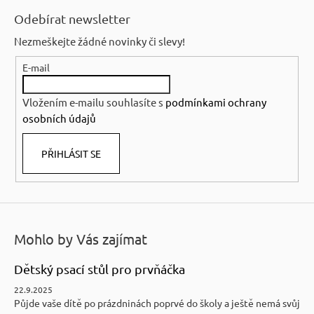
á
Odebírat newsletter
p
Nezmeškejte žádné novinky či slevy!
a
E-mail
t
í
Vložením e-mailu souhlasíte s
podmínkami ochrany
osobních údajů
PŘIHLÁSIT SE
Mohlo by Vás zajímat
Dětský psací stůl pro prvňáčka
22.9.2025
Půjde vaše dítě po prázdninách poprvé do školy a ještě nemá svůj