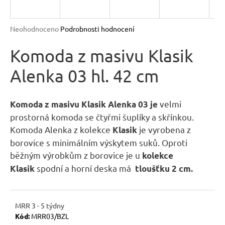
R
n
a
M
Průměrné
Neohodnoceno
Podrobnosti hodnocení
j
hodnocení
A
produktu
Komoda z masivu Klasik
í
je
t
Alenka 03 hl. 42 cm
0,0
?
z
5
hvězdiček.
velmi
Komoda z masivu Klasik Alenka 03 je
prostorná komoda se čtyřmi šuplíky a skřínkou.
Komoda Alenka z kolekce
je vyrobena z
Klasik
HLEDAT
borovice s minimálním výskytem suků. Oproti
běžným výrobkům z borovice je u
kolekce
spodní a horní deska má
Klasik
tloušťku 2 cm.
D
o
p
MRR 3 - 5 týdny
o
Kód:
MRR03/BZL