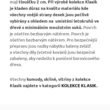
mají
tloušťku 2 cm.
Při výrobě kolekce Klasik
je kladen důraz na kvalitu materiálu kde
všechny vnější strany desek jsou pečlivě
vybírány s ohledem na umístění letokruhů ve
Povrch
dřevě s minimálním množstvím suků.
je ošetřen bezbarvým nátěrem. Povrch je
ošetřen bezbarvým nátěrem. Pro bezpečnější
přepravu jsou nožky nábytku baleny zvlášť
a všechny díly (včetně kování) jsou bezpečně
zabaleny, aby nedošlo k poničení borovicového
dřeva.
Všechny
komody, skříně, vitríny z kolekce
Klasik najdete v kategorii
KOLEKCE KLASIK.
Z