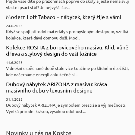
Půjde vaše dítě po prázdninách poprvé do školy a ještě nemá svůj
vlastní psací stůl? Je nejvyšší čas...
Modern Loft Tabaco – nábytek, který žije s vámi
24.6.2025
Když se spojí přírodní materiály s promyšleným designem, vzniká
kolekce, která dává domovu duši. Mod...
Kolekce ROSITA z borovicového masivu: Klid, vůně
dřeva a stylový design do vaší ložnice
11.6.2025
V dnešní uspěchané době stále více toužíme po klidném útočišti,
kde načerpáme energii a skutečně si ...
Dubový nábytek ARIZONA z masivu: krása
masivního dubu v luxusním designu
31.1.2025
Dubový nábytek ARIZONA je symbolem prestiže a výjimečnosti.
Vyniká přírodní krásou, vysokou odolnost...
Novinky u nás na Kostce