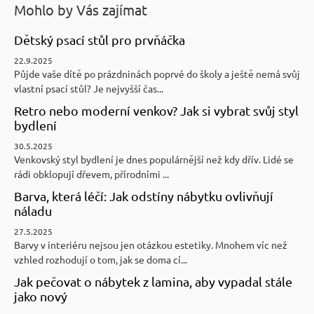
Mohlo by Vás zajímat
Dětský psací stůl pro prvňáčka
22.9.2025
Půjde vaše dítě po prázdninách poprvé do školy a ještě nemá svůj
vlastní psací stůl? Je nejvyšší čas...
Retro nebo moderní venkov? Jak si vybrat svůj styl
bydlení
30.5.2025
Venkovský styl bydlení je dnes populárnější než kdy dřív. Lidé se
rádi obklopují dřevem, přírodními ...
Barva, která léčí: Jak odstíny nábytku ovlivňují
náladu
27.5.2025
Barvy v interiéru nejsou jen otázkou estetiky. Mnohem víc než
vzhled rozhodují o tom, jak se doma cí...
Jak pečovat o nábytek z lamina, aby vypadal stále
jako nový