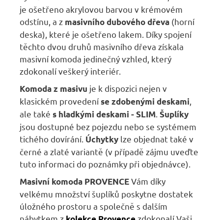
je ošetřeno akrylovou barvou v krémovém
odstínu, a z
(horní
masivního dubového dřeva
deska), které je ošetřeno lakem. Díky spojení
těchto dvou druhů masivního dřeva získala
masivní komoda jedinečný vzhled, který
zdokonalí veškerý interiér.
je k dispozici nejen v
Komoda z masivu
klasickém provedení
,
se zdobenými deskami
ale také
.
s hladkými deskami - SLIM
Šuplíky
jsou dostupné
bez pojezdu nebo se systémem
tichého dovírání.
lze objednat také v
Úchytky
černé a zlaté variantě (v případě zájmu uveďte
tuto informaci do poznámky při objednávce).
Vám díky
Masivní komoda PROVENCE
velkému množství šuplíků poskytne dostatek
úložného prostoru a společně s dalším
nábytkem z
zdokonalí Vaši
kolekce Provence