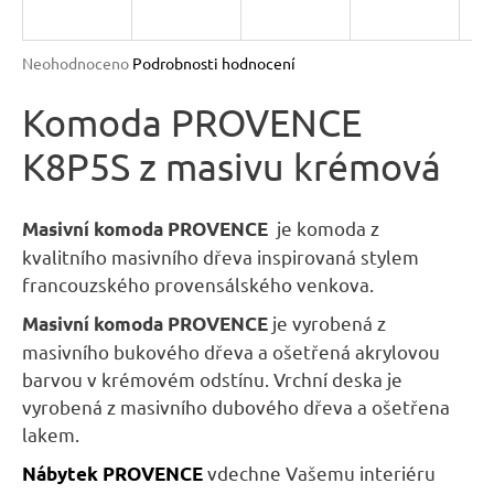
R
n
a
M
Průměrné
Neohodnoceno
Podrobnosti hodnocení
j
hodnocení
A
produktu
Komoda PROVENCE
í
je
t
K8P5S z masivu krémová
0,0
?
z
5
hvězdiček.
je komoda z
Masivní komoda PROVENCE
kvalitního masivního dřeva inspirovaná stylem
francouzského provensálského venkova.
HLEDAT
je vyrobená z
Masivní komoda PROVENCE
masivního bukového dřeva a ošetřená akrylovou
barvou v krémovém odstínu. Vrchní deska je
D
vyrobená z masivního dubového dřeva a ošetřena
o
lakem.
p
vdechne Vašemu interiéru
Nábytek
PROVENCE
o