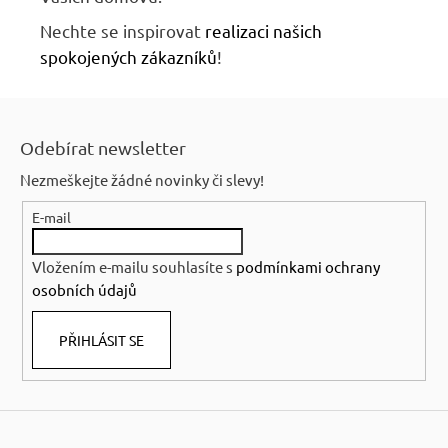
Nechte se inspirovat
r
ealizaci našich
spokojených zákazníků
!
Z
á
Odebírat newsletter
p
Nezmeškejte žádné novinky či slevy!
a
E-mail
t
í
Vložením e-mailu souhlasíte s
podmínkami ochrany
osobních údajů
PŘIHLÁSIT SE