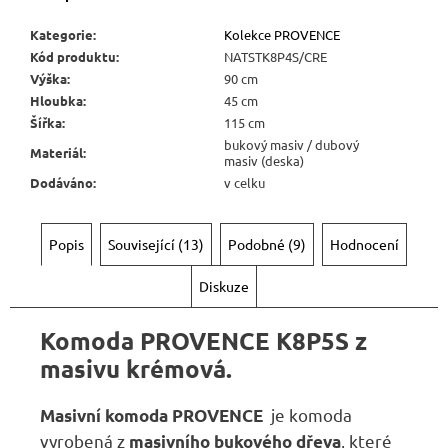
Kč
Kategorie
:
Kolekce PROVENCE
Kód produktu
:
NATSTK8P4S/CRE
Výška
:
90 cm
Hloubka
:
45 cm
Šířka
:
115 cm
bukový masiv / dubový
Materiál
:
masiv (deska)
Dodáváno
:
v celku
Popis
Související (13)
Podobné (9)
Hodnocení
Diskuze
Komoda PROVENCE K8P5S z
masivu krémová.
je komoda
Masivní komoda PROVENCE
vyrobená z
, které
masivního bukového dřeva