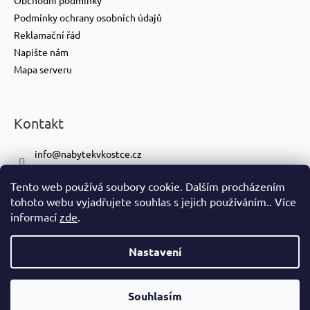
Podmínky ochrany osobních údajů
Reklamační řád
Napište nám
Mapa serveru
Kontakt
info
@
nabytekvkostce.cz
+420 606 065 259
Tento web používá soubory cookie. Dalším procházením
+420 601 116 371
tohoto webu vyjadřujete souhlas s jejich používáním.. Více
https://www.facebook.com/nabytekvkostce.cz/
informací
zde
.
nabytek_v_kostce
Nastavení
Vytvořil Shoptet
Copyright 2026
nabytek-v-kostce.cz
. Všechna práva vyhrazena.
Souhlasím
Ve spolupráci se
S!CK Studiem