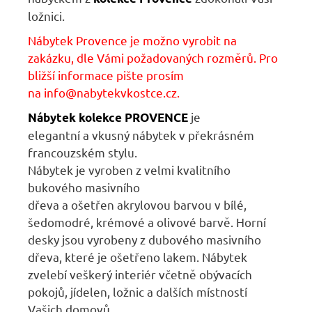
ložnici.
Nábytek Provence je možno vyrobit na
zakázku, dle Vámi požadovaných rozměrů. Pro
bližší informace pište prosím
na
info@nabytekvkostce.cz.
je
Nábytek kolekce PROVENCE
elegantní
a
vkusný nábytek
v
překrásném
francouzském stylu.
Nábytek
je
vyroben
z
velmi kvalitního
bukového masivního
dřeva
a
ošetřen
akrylovou barvou v bílé,
šedomodré, krémové a olivové barvě. Horní
desky jsou vyrobeny z dubového masivního
dřeva, které je ošetřeno lakem. Nábytek
zvelebí veškerý interiér včetně obývacích
pokojů, jídelen, ložnic
a
dalších místností
Vašich domovů.