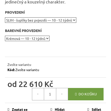
r
jedinečný a kouzelný charakter
.
u
PROVEDENÍ
č
u
j
BAREVNÉ PROVEDENÍ
e
m
e
DŘEVĚNÝ
TABURET
Zvolte variantu
MEXICANA
Kód:
Zvolte variantu
SIL02
40X40
CM
od
22 610 Kč
1
134
Měrná
DO KOŠÍKU
Kč
cena:
Původně:
1
260
Zeptat se
Hlídat
Sdílet