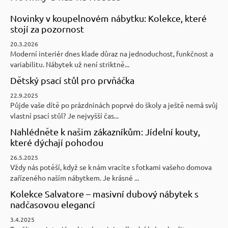
Novinky v koupelnovém nábytku: Kolekce, které
stojí za pozornost
20.3.2026
Moderní interiér dnes klade důraz na jednoduchost, funkčnost a
variabilitu. Nábytek už není striktně...
Dětský psací stůl pro prvňáčka
22.9.2025
Půjde vaše dítě po prázdninách poprvé do školy a ještě nemá svůj
vlastní psací stůl? Je nejvyšší čas...
Nahlédněte k našim zákazníkům: Jídelní kouty,
které dýchají pohodou
26.5.2025
Vždy nás potěší, když se k nám vracíte s fotkami vašeho domova
zařízeného naším nábytkem. Je krásné ...
Kolekce Salvatore – masivní dubový nábytek s
nadčasovou elegancí
3.4.2025