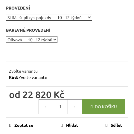
r
PROVEDENÍ
u
č
u
BAREVNÉ PROVEDENÍ
j
e
m
e
DŘEVĚNÝ
Zvolte variantu
TABURET
Kód:
Zvolte variantu
MEXICANA
SIL02
40X40
od
22 820 Kč
CM
Měrná
1
DO KOŠÍKU
cena:
134
Kč
Původně:
1
Zeptat se
Hlídat
Sdílet
260