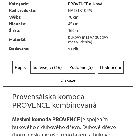
Kč
Kategorie
:
PROVENCE olivová
Kód produktu
:
NATSTK10P/S
Výška
:
70 cm
Hloubka
:
45 cm
Šířka
:
160 cm
bukový masiv/ dubový
Materiál
:
masiv (deska)
Dodáváno
:
v celku
Popis
Související (16)
Podobné (5)
Hodnocení
Diskuze
Provensálská komoda
PROVENCE kombinovaná
je spojením
Masivní komoda PROVENCE
bukového a dubového dřeva. Dubové dřevo
(horní deska) je ošetřeno lakem a bukové