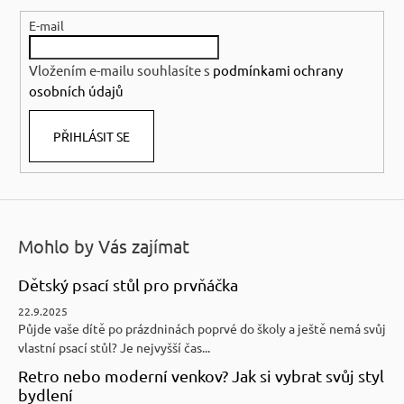
a
E-mail
t
í
Vložením e-mailu souhlasíte s
podmínkami ochrany
osobních údajů
PŘIHLÁSIT SE
Mohlo by Vás zajímat
Dětský psací stůl pro prvňáčka
22.9.2025
Půjde vaše dítě po prázdninách poprvé do školy a ještě nemá svůj
vlastní psací stůl? Je nejvyšší čas...
Retro nebo moderní venkov? Jak si vybrat svůj styl
bydlení