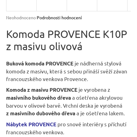
n
a
Průměrné
Neohodnoceno
Podrobnosti hodnocení
j
hodnocení
produktu
Komoda PROVENCE K10P
í
je
t
z masivu olivová
0,0
?
z
5
hvězdiček.
je nádherná stylová
Buková komoda PROVENCE
komoda z masivu, která s sebou přináší svěží závan
francouzského venkova Provence.
HLEDAT
je vyrobena z
Komoda z masivu PROVENCE
a ošetřena akrylovou
masivního bukového dřeva
barvou v olivové barvě. Vrchní deska je vyrobená
D
a je ošetřena lakem.
z masivního dubového dřeva
o
pro
snové interiéry s příchutí
p
Nábytek PROVENCE
o
francouzského venkova.