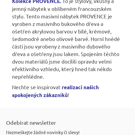
T
o je stylový, vkusný a
Kolekce PROVENCE.
jemný nábytek v oblíbeném francouzském
stylu. Tento masivní nábytek PROVENCE je
vyroben z masivního bukového dřeva a
ošetřen akrylovou barvou v bílé, krémové,
šedomodré anebo olivové barvě. Horní hnědé
části jsou vyrobeny z masivního dubového
dřeva a ošetřeny jsou lakem. Spojením těchto
dvou materiálů jsme docílili opravdu velmi
efektivního vzhledu, který hned tak někdo
nepřehlédne.
Nechte se inspirovat
r
ealizací našich
!
spokojených zákazníků
Z
á
Odebírat newsletter
p
Nezmeškejte žádné novinky či slevy!