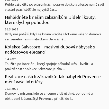
Půjde vaše dítě po prázdninách poprvé do školy a ještě nemá svůj
vlastní psací stůl? Je nejvyšší čas...
Nahlédněte k našim zákazníkům: Jídelní kouty,
které dýchají pohodou
26.5.2025
Vždy nás potěší, když se k nám vracíte s fotkami vašeho domova
zařízeného naším nábytkem. Je krásné ...
Kolekce Salvatore – masivní dubový nábytek s
nadčasovou elegancí
3.4.2025
Toužíte po interiéru, který spojuje přírodní krásu, kvalitu a
praktičnost? Kolekce Salvatore je tím ...
Realizace našich zákazníků: Jak nábytek Provence
mění vaše interiéry
25.3.2025
Domov je místem, kde se chceme cítit útulně, pohodlně a
obklopeni krásou. Styl Provence přináší do i...