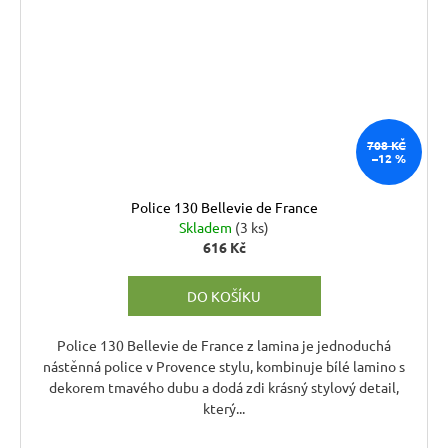
708 KČ
–12 %
Police 130 Bellevie de France
Skladem
(3 ks)
616 Kč
DO KOŠÍKU
Police 130 Bellevie de France z lamina je jednoduchá
nástěnná police v Provence stylu, kombinuje bílé lamino s
dekorem tmavého dubu a dodá zdi krásný stylový detail,
který...