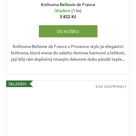
Knihovna Bellevie de France
Skladem
(1 ks)
3 822 Kč
DO KOŠÍKU
Knihovna Bellevie de France v Provence stylu je elegantní
knihovna, která vnese do vašeho domova harmonii a lehkost,
její bílý rám doplněný tmavým dekorem dubu působí teple...
SKLADEM
Kód:
GALPROW/L1