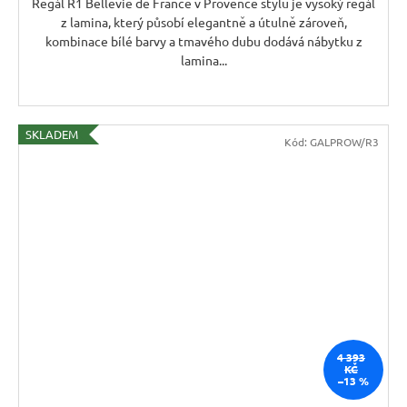
Regál R1 Bellevie de France v Provence stylu je vysoký regál
z lamina, který působí elegantně a útulně zároveň,
kombinace bílé barvy a tmavého dubu dodává nábytku z
lamina...
SKLADEM
Kód:
GALPROW/R3
4 393
KČ
–13 %