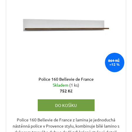
6
p
o
720
i
Kč
d
s
u
p
k
r
t
o
ů
d
u
864 KČ
–12 %
k
t
Police 160 Bellevie de France
ů
Skladem
(1 ks)
752 Kč
DO KOŠÍKU
Police 160 Bellevie de France z lamina je jednoduchá
nástěnná police v Provence stylu, kombinuje bílé lamino s
dekorem tmavého dubu a dodá zdi krásný stylový detail,