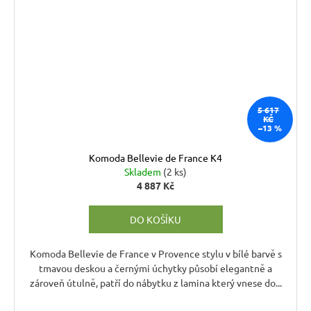
5 617
KČ
–13 %
Komoda Bellevie de France K4
Skladem
(2 ks)
4 887 Kč
DO KOŠÍKU
Komoda Bellevie de France v Provence stylu v bílé barvě s
tmavou deskou a černými úchytky působí elegantně a
zároveň útulně, patří do nábytku z lamina který vnese do...