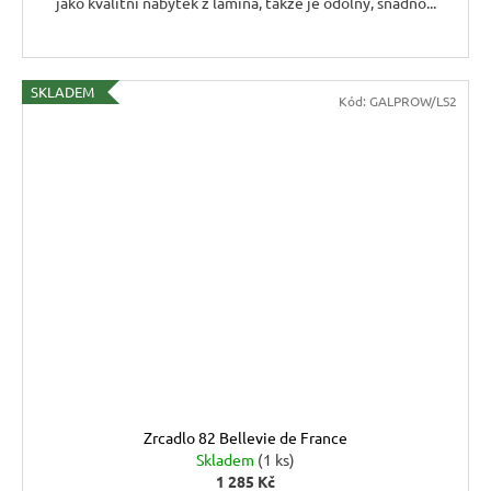
jako kvalitní nábytek z lamina, takže je odolný, snadno...
SKLADEM
Kód:
GALPROW/LS2
Zrcadlo 82 Bellevie de France
Skladem
(1 ks)
1 285 Kč