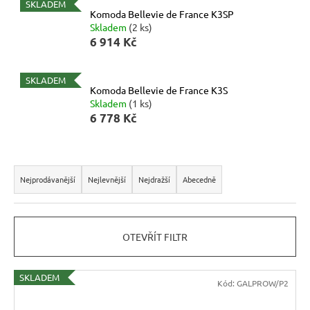
r
SKLADEM
Komoda Bellevie de France K3SP
u
Skladem
(2 ks)
č
6 914 Kč
u
j
SKLADEM
e
Komoda Bellevie de France K3S
m
Skladem
(1 ks)
6 778 Kč
e
Ř
RUSTIKÁLNÍ
LAVICE
a
Nejprodávanější
Nejlevnější
Nejdražší
Abecedně
SWEET
HOME
z
BAX25
e
S
ÚLOŽNÝM
OTEVŘÍT FILTR
n
PROSTOREM
í
6
048
V
p
SKLADEM
Kód:
GALPROW/P2
Kč
ý
r
Původně: