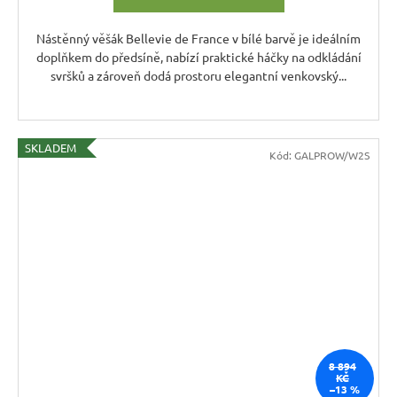
Nástěnný věšák Bellevie de France v bílé barvě je ideálním
doplňkem do předsíně, nabízí praktické háčky na odkládání
svršků a zároveň dodá prostoru elegantní venkovský...
SKLADEM
Kód:
GALPROW/W2S
8 894
KČ
–13 %