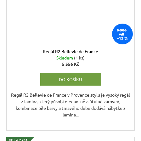
6 386
KČ
–13 %
Regál R2 Bellevie de France
Skladem
(1 ks)
5 556 Kč
DO KOŠÍKU
Regál R2 Bellevie de France v Provence stylu je vysoký regál
z lamina, který působí elegantně a útulně zároveň,
kombinace bílé barvy a tmavého dubu dodává nábytku z
lamina...
SKLADEM