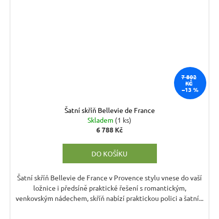
7 802
KČ
–13 %
Šatní skříň Bellevie de France
Skladem
(1 ks)
6 788 Kč
DO KOŠÍKU
Šatní skříň Bellevie de France v Provence stylu vnese do vaší
ložnice i předsíně praktické řešení s romantickým,
venkovským nádechem, skříň nabízí praktickou polici a šatní...