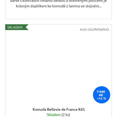
barvě s kontrastní tmavou deskou a otevřenými policemi je
krásným doplňkem ke komodě z lamina ve stejném...
SKLADEM
Kód:
GALPROW/K6S
7 346
KČ
–12 %
Komoda Bellevie de France K6S
Skladem
(2 ks)