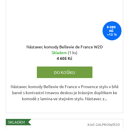
5 293
KČ
–13 %
Nástavec komody Bellevie de France W2D
Skladem
(1 ks)
4 605 Kč
DO KOŠÍKU
Nástavec komody Bellevie de France v Provence stylu v bílé
barvě s kontrastní tmavou deskou je krásným doplňkem ke
komodě z lamina ve stejném stylu. Nástavec z...
SKLADEM
Kód:
GALPROW/R2D