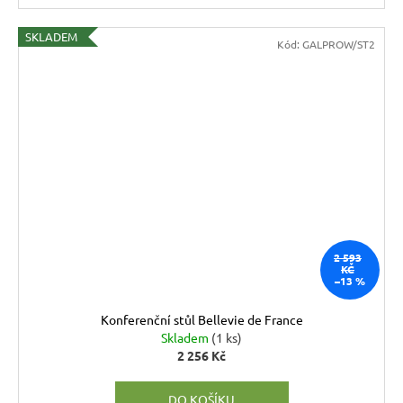
SKLADEM
Kód:
GALPROW/ST2
2 593
KČ
–13 %
Konferenční stůl Bellevie de France
Skladem
(1 ks)
2 256 Kč
DO KOŠÍKU