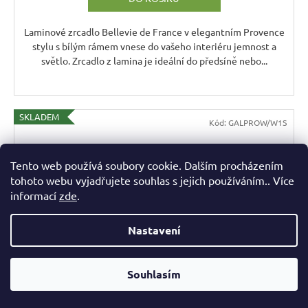
Laminové zrcadlo Bellevie de France v elegantním Provence
stylu s bílým rámem vnese do vašeho interiéru jemnost a
světlo. Zrcadlo z lamina je ideální do předsíně nebo...
SKLADEM
Kód:
GALPROW/W1S
Tento web používá soubory cookie. Dalším procházením
tohoto webu vyjadřujete souhlas s jejich používáním.. Více
informací
zde
.
Nastavení
Souhlasím
5 617
KČ
–13 %