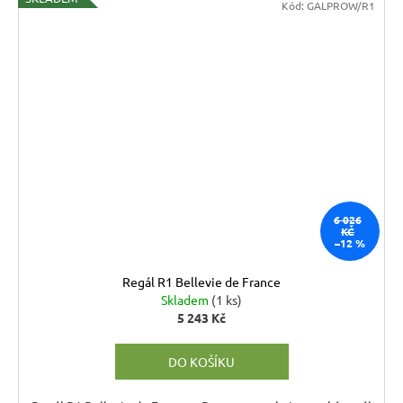
Kód:
GALPROW/R1
6 026
KČ
–12 %
Regál R1 Bellevie de France
Skladem
(1 ks)
5 243 Kč
DO KOŠÍKU