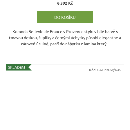
6 392 Kč
DO KOŠÍKU
Komoda Bellevie de France v Provence stylu v bílé barvě s
tmavou deskou, šuplíky a černými úchytky působí elegantně a
zároveň útulně, patří do nábytku z lamina který...
SKLADEM
Kód:
GALPROW/K4S