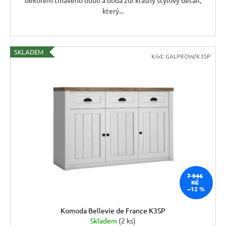
který...
SKLADEM
Kód:
GALPROW/K3SP
7 946
KČ
–12 %
Komoda Bellevie de France K3SP
Skladem
(2 ks)