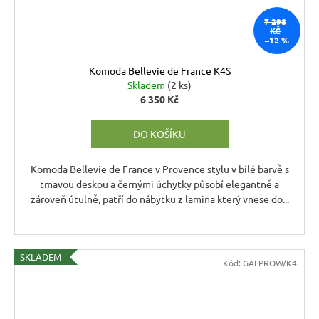
7 298
KČ
–12 %
Komoda Bellevie de France K4S
Skladem
(2 ks)
6 350 Kč
DO KOŠÍKU
Komoda Bellevie de France v Provence stylu v bílé barvě s
tmavou deskou a černými úchytky působí elegantně a
zároveň útulně, patří do nábytku z lamina který vnese do...
SKLADEM
Kód:
GALPROW/K4