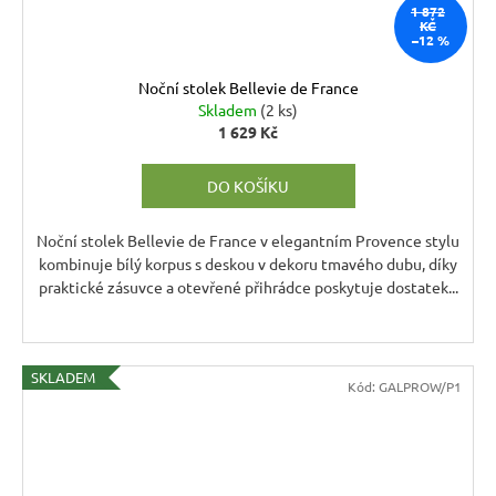
1 872
KČ
–12 %
Noční stolek Bellevie de France
Skladem
(2 ks)
1 629 Kč
DO KOŠÍKU
Noční stolek Bellevie de France v elegantním Provence stylu
kombinuje bílý korpus s deskou v dekoru tmavého dubu, díky
praktické zásuvce a otevřené přihrádce poskytuje dostatek...
SKLADEM
Kód:
GALPROW/P1