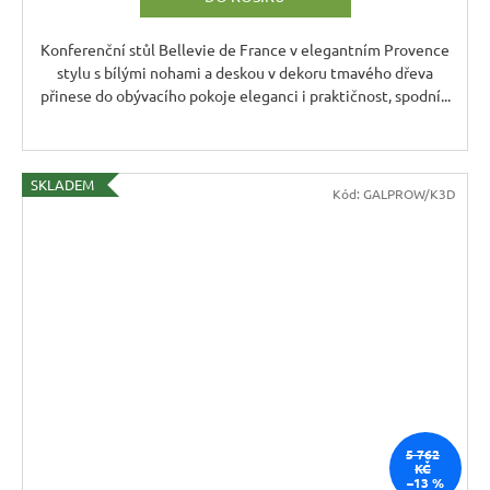
Konferenční stůl Bellevie de France v elegantním Provence
stylu s bílými nohami a deskou v dekoru tmavého dřeva
přinese do obývacího pokoje eleganci i praktičnost, spodní...
SKLADEM
Kód:
GALPROW/K3D
5 762
KČ
–13 %