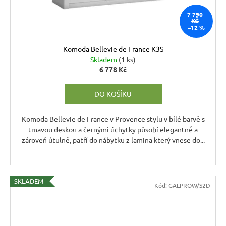
7 790
KČ
–12 %
Komoda Bellevie de France K3S
Skladem
(1 ks)
6 778 Kč
DO KOŠÍKU
Komoda Bellevie de France v Provence stylu v bílé barvě s
tmavou deskou a černými úchytky působí elegantně a
zároveň útulně, patří do nábytku z lamina který vnese do...
SKLADEM
Kód:
GALPROW/S2D