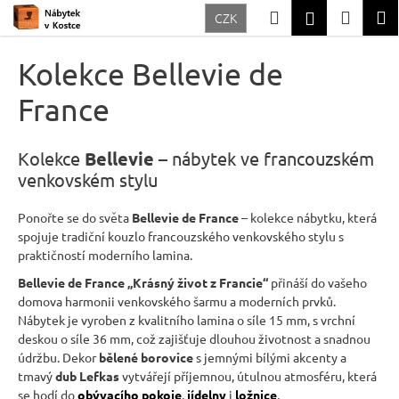
K
Přejít
Hledat
Nákup
M
Přihlášení
CZK
na
o
Zpět
Zpět
obsah
košík
š
Kolekce Bellevie de
í
C
France
k
o
p
Kolekce
Bellevie
– nábytek ve francouzském
o
venkovském stylu
t
Ponořte se do světa
Bellevie de France
– kolekce nábytku, která
ř
spojuje tradiční kouzlo francouzského venkovského stylu s
e
praktičností moderního lamina.
b
Bellevie de France „Krásný život z Francie“
přináší do vašeho
u
domova harmonii venkovského šarmu a moderních prvků.
j
Nábytek je vyroben z kvalitního lamina o síle 15 mm, s vrchní
deskou o síle 36 mm, což zajišťuje dlouhou životnost a snadnou
e
údržbu. Dekor
bělené borovice
s jemnými bílými akcenty a
t
tmavý
dub Lefkas
vytvářejí příjemnou, útulnou atmosféru, která
e
se hodí do
obývacího pokoje
,
jídelny
i
ložnice
,