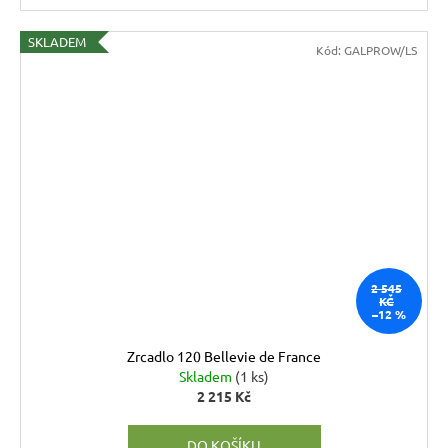
SKLADEM
Kód:
GALPROW/LS
2 545
KČ
–12 %
Zrcadlo 120 Bellevie de France
Skladem
(1 ks)
2 215 Kč
DO KOŠÍKU