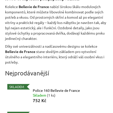
n
Kolekce
Bellevie de France
nabízí širokou škálu modulových
komponentů, které můžete libovolně kombinovat podle svých
a
potřeb a vkusu. Od prostorných skříní a komod až po elegantní
j
vitríny a praktické regály – každý kus nábytku je navržen tak, aby
í
byl nejen estetický, ale i funkční. Ozdobné detaily, jako jsou
stylové úchytky a propracovaná dvířka, dodávají každému prvku
t
jedinečný charakter.
?
Díky své univerzálnosti a nadčasovému designu se kolekce
Bellevie de France
stane skvělým základem pro vytvoření
útulného a elegantního interiéru, který odráží váš osobní vkus i
potřeby.
HLEDAT
Nejprodávanější
SKLADEM
D
Police 160 Bellevie de France
Skladem
(1 ks)
o
752 Kč
p
o