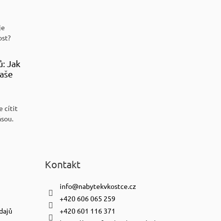
je
ost?
ů: Jak
aše
 cítit
ásou.
Kontakt
info
@
nabytekvkostce.cz
+420 606 065 259
dajů
+420 601 116 371