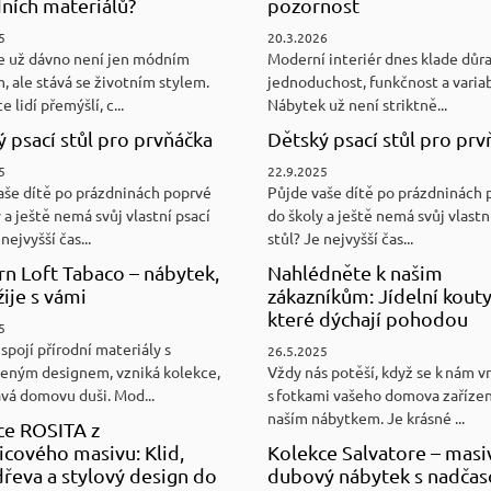
ních materiálů?
pozornost
5
20.3.2026
e už dávno není jen módním
Moderní interiér dnes klade důr
, ale stává se životním stylem.
jednoduchost, funkčnost a variab
e lidí přemýšlí, c...
Nábytek už není striktně...
 psací stůl pro prvňáčka
Dětský psací stůl pro prv
5
22.9.2025
aše dítě po prázdninách poprvé
Půjde vaše dítě po prázdninách 
 a ještě nemá svůj vlastní psací
do školy a ještě nemá svůj vlastn
nejvyšší čas...
stůl? Je nejvyšší čas...
n Loft Tabaco – nábytek,
Nahlédněte k našim
žije s vámi
zákazníkům: Jídelní kouty
které dýchají pohodou
5
spojí přírodní materiály s
26.5.2025
eným designem, vzniká kolekce,
Vždy nás potěší, když se k nám v
ává domovu duši. Mod...
s fotkami vašeho domova zaříze
naším nábytkem. Je krásné ...
ce ROSITA z
cového masivu: Klid,
Kolekce Salvatore – masi
řeva a stylový design do
dubový nábytek s nadča