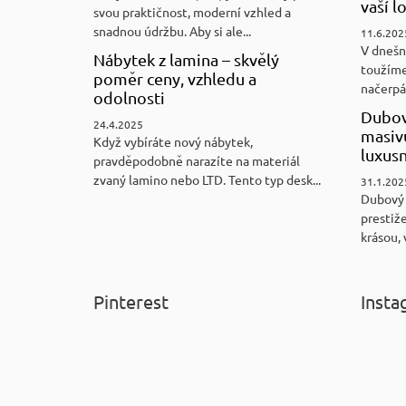
vaší l
svou praktičnost, moderní vzhled a
snadnou údržbu. Aby si ale...
11.6.202
V dnešn
Nábytek z lamina – skvělý
toužíme
poměr ceny, vzhledu a
načerpám
odolnosti
Dubov
24.4.2025
masiv
Když vybíráte nový nábytek,
luxus
pravděpodobně narazíte na materiál
zvaný lamino nebo LTD. Tento typ desk...
31.1.202
Dubový
prestiže
krásou, 
Pinterest
Insta