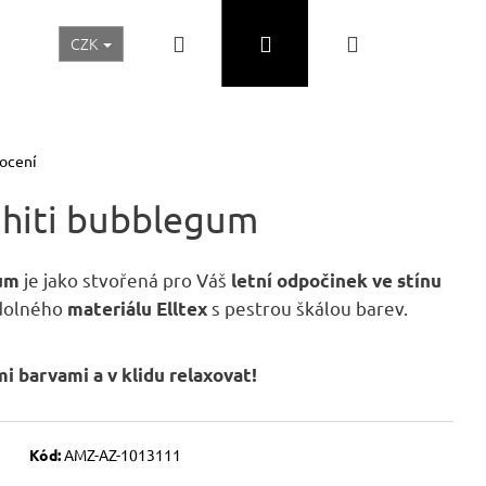
Hledat
Přihlášení
Nákupní
CZK
Realizace a inspirace
Akční ceny
Nábytek Skladem
košík
ocení
ahiti bubblegum
je jako stvořená pro Váš
gum
letní odpočinek ve stínu
odolného
s pestrou škálou barev.
materiálu Elltex
i barvami a v klidu relaxovat!
Následující
Kód:
AMZ-AZ-1013111