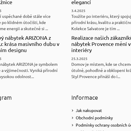
ožnice
elegancí
5
3.4.2025
í uspěchané době stále více
Toužíte po interiéru, který spoju
 po klidném útočišti, kde
přírodní krásu, kvalitu a praktičn
e energii a skutečně si ...
Kolekce Salvatore je tím ...
ý nábytek ARIZONA z
Realizace našich zákazník
u: krása masivního dubu v
nábytek Provence mění v
ním designu
interiéry
5
25.3.2025
 nábytek ARIZONA je symbolem
Domov je místem, kde se chceme
 a výjimečnosti. Vyniká přírodní
útulně, pohodlně a obklopeni kr
vysokou odolnost...
Styl Provence přináší do i...
gram
Informace
Jak nakupovat
Obchodní podmínky
Podmínky ochrany osobních ú