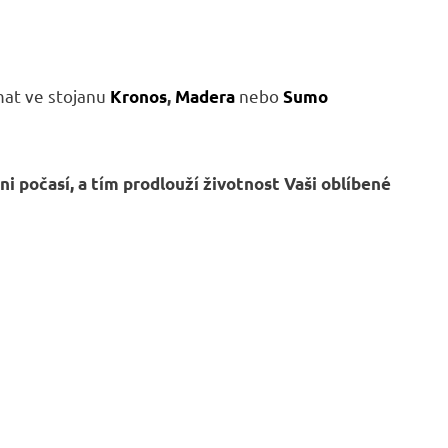
mat ve stojanu
nebo
Kronos
,
Madera
Sumo
ni počasí, a tím
prodlouží životnost Vaši oblíbené