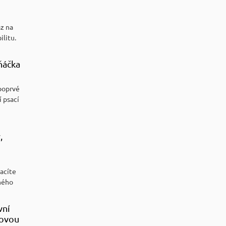
az na
ilitu.
ňáčka
poprvé
í psací
,
racíte
ného
vní
sovou