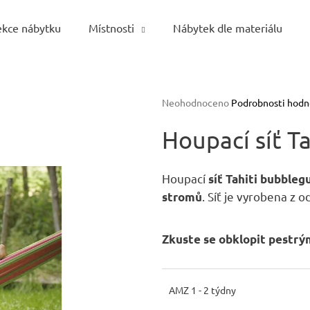
ekce nábytku
Místnosti
Nábytek dle materiálu
Co potřebujete najít?
Průměrné
Neohodnoceno
Podrobnosti hodn
hodnocení
HLEDAT
produktu
Houpací síť T
je
0,0
z
Houpací
síť Tahiti bubble
5
Doporučujeme
. Síť je vyrobena z 
stromů
hvězdiček.
Zkuste se obklopit pestrým
AMZ 1 - 2 týdny