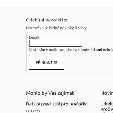
Z
á
Odebírat newsletter
p
Nezmeškejte žádné novinky či slevy!
a
E-mail
t
í
Vložením e-mailu souhlasíte s
podmínkami ochra
PŘIHLÁSIT SE
Mohlo by Vás zajímat
Novin
Dětský psací stůl pro prvňáčka
Udržit
Proč v
22.9.2025