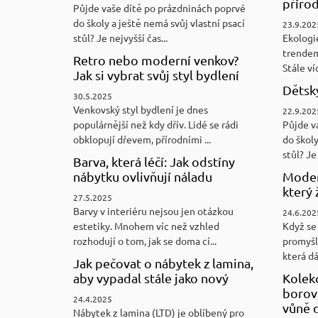
přírod
Půjde vaše dítě po prázdninách poprvé
do školy a ještě nemá svůj vlastní psací
23.9.202
stůl? Je nejvyšší čas...
Ekologi
trendem
Retro nebo moderní venkov?
Stále víc
Jak si vybrat svůj styl bydlení
Dětský
30.5.2025
Venkovský styl bydlení je dnes
22.9.202
populárnější než kdy dřív. Lidé se rádi
Půjde v
obklopují dřevem, přírodními ...
do školy
stůl? Je 
Barva, která léčí: Jak odstíny
nábytku ovlivňují náladu
Moder
který 
27.5.2025
Barvy v interiéru nejsou jen otázkou
24.6.202
estetiky. Mnohem víc než vzhled
Když se 
rozhodují o tom, jak se doma cí...
promyšl
která d
Jak pečovat o nábytek z lamina,
aby vypadal stále jako nový
Kolek
borovi
24.4.2025
vůně d
Nábytek z lamina (LTD) je oblíbený pro