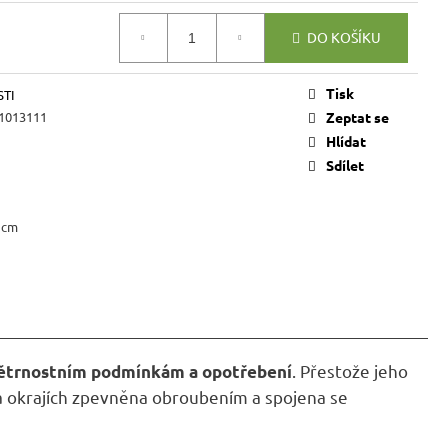
VICE SWEET HOME
NÝM PROSTOREM
DO KOŠÍKU
Kč
Tisk
STI
1013111
Zeptat se
Hlídat
Sdílet
 cm
. Přestože jeho
ětrnostním podmínkám a opotřebení
na okrajích zpevněna obroubením a spojena se