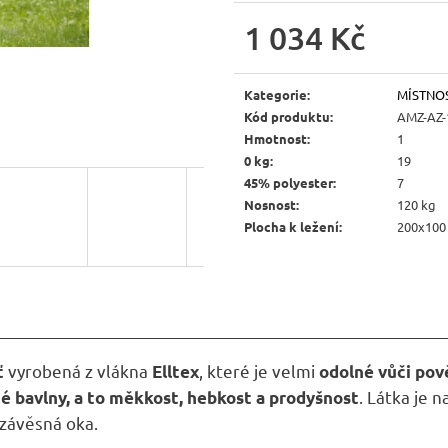
JÍDELNÍ ŽIDLE MEXICANA SIL25
RUSTIKÁLNÍ LA
BAX25 S ÚLOŽ
1 034 Kč
2 403 Kč
Původně:
2 670 Kč
6 048 Kč
Měrná
Původně:
6 720 
cena:
Kategorie
:
MÍSTNO
Kód produktu
:
AMZ-AZ-
Hmotnost
:
1
0 kg
:
19
45% polyester
:
7
Nosnost
:
120 kg
Plocha k ležení
:
200x100
vyrobená z vlákna
, které je velmi
ť
Elltex
odolné vůči pov
. Látka je 
té bavlny, a to měkkost, hebkost a prodyšnost
 závěsná oka.