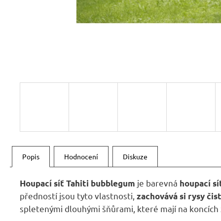
RUSTIKÁLNÍ ŽIDLE SWEET HOME SIL25
2 601 Kč
Původně:
2 890 Kč
Popis
Hodnocení
Diskuze
je barevná
Houpací síť Tahiti bubblegum
houpací sí
předností jsou tyto vlastnosti,
zachovává si rysy čis
spletenými dlouhými šňůrami, které mají na koncích