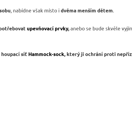
, nabídne však místo i
.
osobu
dvěma menším dětem
anebo se bude skvěle vyjí
 potřebovat
upevňovací prvky
,
 houpací síť
Hammock-sock
,
který ji ochrání proti nepříz