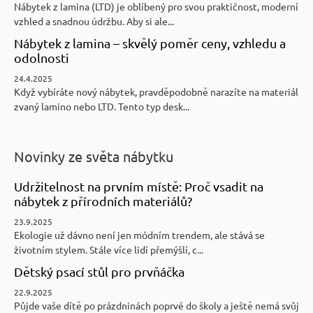
Kč
Nábytek z lamina (LTD) je oblíbený pro svou praktičnost, moderní
vzhled a snadnou údržbu. Aby si ale...
Nábytek z lamina – skvělý poměr ceny, vzhledu a
odolnosti
24.4.2025
Když vybíráte nový nábytek, pravděpodobně narazíte na materiál
zvaný lamino nebo LTD. Tento typ desk...
Novinky ze světa nábytku
Udržitelnost na prvním místě: Proč vsadit na
nábytek z přírodních materiálů?
23.9.2025
Ekologie už dávno není jen módním trendem, ale stává se
životním stylem. Stále více lidí přemýšlí, c...
Dětský psací stůl pro prvňáčka
22.9.2025
Půjde vaše dítě po prázdninách poprvé do školy a ještě nemá svůj