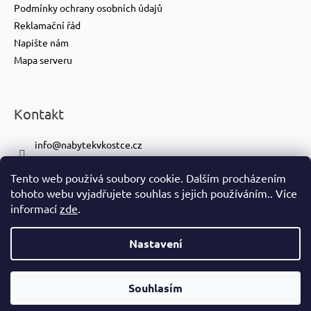
Podmínky ochrany osobních údajů
Reklamační řád
Napište nám
Mapa serveru
Kontakt
info
@
nabytekvkostce.cz
+420 606 065 259
Tento web používá soubory cookie. Dalším procházením
+420 601 116 371
tohoto webu vyjadřujete souhlas s jejich používáním.. Více
https://www.facebook.com/nabytekvkostce.cz/
informací
zde
.
nabytek_v_kostce
Nastavení
Vytvořil Shoptet
Copyright 2026
nabytek-v-kostce.cz
. Všechna práva vyhrazena.
Souhlasím
Ve spolupráci se
S!CK Studiem