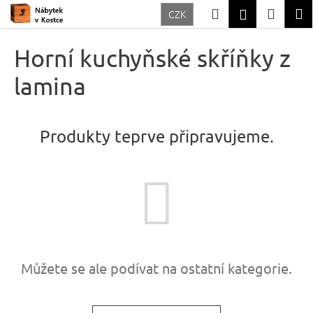
K
Přejít
Hledat
Nákup
M
Přihlášení
CZK
na
o
Zpět
Zpět
obsah
košík
š
Horní kuchyňské skříňky z
í
C
lamina
k
o
p
Produkty teprve připravujeme.
o
t
ř
e
b
u
j
Můžete se ale podívat na ostatní kategorie.
e
t
e