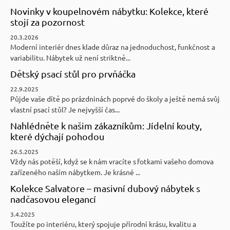
Novinky v koupelnovém nábytku: Kolekce, které
stojí za pozornost
20.3.2026
Moderní interiér dnes klade důraz na jednoduchost, funkčnost a
variabilitu. Nábytek už není striktně...
Dětský psací stůl pro prvňáčka
22.9.2025
Půjde vaše dítě po prázdninách poprvé do školy a ještě nemá svůj
vlastní psací stůl? Je nejvyšší čas...
Nahlédněte k našim zákazníkům: Jídelní kouty,
které dýchají pohodou
26.5.2025
Vždy nás potěší, když se k nám vracíte s fotkami vašeho domova
zařízeného naším nábytkem. Je krásné ...
Kolekce Salvatore – masivní dubový nábytek s
nadčasovou elegancí
3.4.2025
Toužíte po interiéru, který spojuje přírodní krásu, kvalitu a