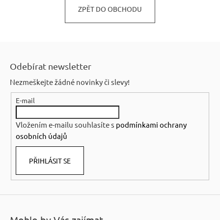
ZPĚT DO OBCHODU
n
a
j
Z
í
á
Odebírat newsletter
t
p
?
Nezmeškejte žádné novinky či slevy!
a
E-mail
t
í
Vložením e-mailu souhlasíte s
podmínkami ochrany
HLEDAT
osobních údajů
PŘIHLÁSIT SE
D
o
p
o
Mohlo by Vás zajímat