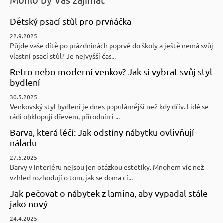
r
u
Dětský psací stůl pro prvňáčka
č
22.9.2025
u
Půjde vaše dítě po prázdninách poprvé do školy a ještě nemá svůj
j
vlastní psací stůl? Je nejvyšší čas...
e
Retro nebo moderní venkov? Jak si vybrat svůj styl
m
bydlení
e
30.5.2025
Venkovský styl bydlení je dnes populárnější než kdy dřív. Lidé se
RUSTIKÁLNÍ
rádi obklopují dřevem, přírodními ...
JÍDELNÍ
Barva, která léčí: Jak odstíny nábytku ovlivňují
STŮL
SWEET
náladu
HOME
27.5.2025
MES1
Barvy v interiéru nejsou jen otázkou estetiky. Mnohem víc než
7
vzhled rozhodují o tom, jak se doma cí...
344
Kč
Jak pečovat o nábytek z lamina, aby vypadal stále
Původně:
jako nový
8
160
24.4.2025