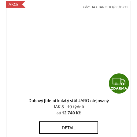
AKCE
Kód:
JAKJARODO/80/BZO
Z
ZDARMA
D
Dubový jídelní kulatý stůl JARO olejovaný
A
JAK 8 - 10 týdnů
12 740 Kč
od
R
DETAIL
M