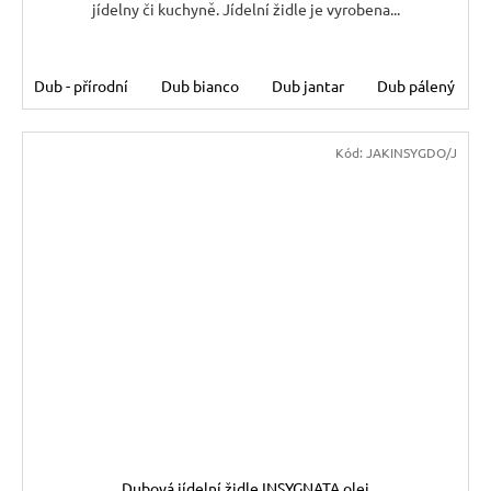
jídelny či kuchyně. Jídelní židle je vyrobena...
Dub - přírodní
Dub bianco
Dub jantar
Dub pálený
Kód:
JAKINSYGDO/J
Dubová jídelní židle INSYGNATA olej