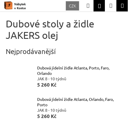
K
Přejít
Hledat
Nákup
M
Přihlášení
CZK
na
o
Zpět
Zpět
obsah
košík
š
Dubové stoly a židle
í
C
JAKERS olej
k
o
p
Nejprodávanější
o
t
Dubová jídelní židle Atlanta, Porto, Faro,
ř
Orlando
e
JAK 8 - 10 týdnů
5 260 Kč
b
u
Dubová jídelní židle Atlanta, Orlando, Faro,
j
Porto
e
JAK 8 - 10 týdnů
5 260 Kč
t
e