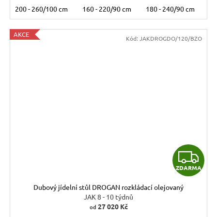
200 - 260/100 cm
160 - 220/90 cm
180 - 240/90 cm
12
AKCE
Kód:
JAKDROGDO/120/BZO
Z
ZDARMA
D
Dubový jídelní stůl DROGAN rozkládací olejovaný
A
JAK 8 - 10 týdnů
27 020 Kč
od