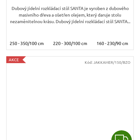
A
Dubový jídelní rozkládací stůl SANTA je vyroben z dubového
masivního dřeva a ošetřen olejem, který daruje stolu
nezaměnitelnou krásu. Dubový jídelní rozkládací stůl SANTA...
250 - 350/100 cm
220 - 300/100 cm
160 - 230/90 cm
AKCE
Kód:
JAKKAMER/150/BZO
Z