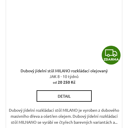
Z
ZDARMA
D
Dubový jídelní stůl MILANO rozkládací olejovaný
A
JAK 8 - 10 týdnů
20 250 Kč
od
R
DETAIL
M
A
Dubový jídelní rozkládací stůl MILANO je vyroben z dubového
masivního dřeva a ošetřen olejem. Dubový jídelní rozkládací
stůl MILNANO se vyrábí ve čtyřech barevných variantách a...