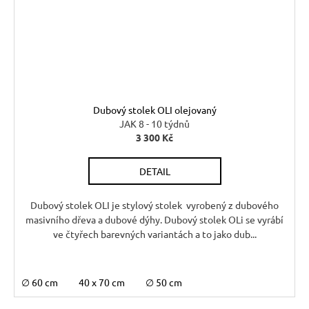
Dubový stolek OLI olejovaný
JAK 8 - 10 týdnů
3 300 Kč
DETAIL
Dubový stolek OLI je stylový stolek vyrobený z dubového
masivního dřeva a dubové dýhy. Dubový stolek OLi se vyrábí
ve čtyřech barevných variantách a to jako dub...
∅ 60 cm
40 x 70 cm
∅ 50 cm