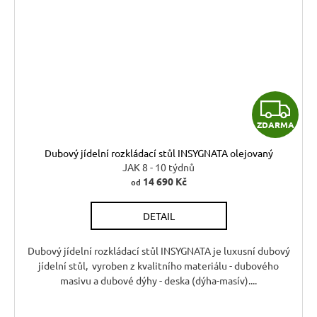
Z
ZDARMA
D
Dubový jídelní rozkládací stůl INSYGNATA olejovaný
A
JAK 8 - 10 týdnů
14 690 Kč
od
R
DETAIL
M
A
Dubový jídelní rozkládací stůl INSYGNATA je luxusní dubový
jídelní stůl, vyroben z kvalitního materiálu - dubového
masivu a dubové dýhy - deska (dýha-masív)....