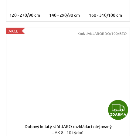
120 - 270/90 cm
140 - 290/90 cm
160 - 310/100 cm
18
AKCE
Kód:
JAKJARORDO/100/BZO
Z
ZDARMA
D
Dubový kulatý stůl JARO rozkládací olejovaný
A
JAK 8 - 10 týdnů