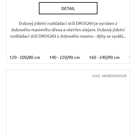
R
DETAIL
M
A
Dubový jídelní rozkládací stůl DROGAN je vyroben z
dubového masivního dřeva a ošetřen olejem. Dubový jídelní
rozkládací stůl DROGAN z dubového masivu - dýhy se vyrábí...
120 - 200/80 cm
140 - 220/90 cm
160 - 240/90 cm
180
Kód:
JAKBERADO/B