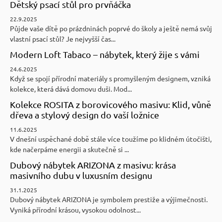
Dětský psací stůl pro prvňáčka
22.9.2025
Půjde vaše dítě po prázdninách poprvé do školy a ještě nemá svůj
vlastní psací stůl? Je nejvyšší čas...
Modern Loft Tabaco – nábytek, který žije s vámi
24.6.2025
Když se spojí přírodní materiály s promyšleným designem, vzniká
kolekce, která dává domovu duši. Mod...
Kolekce ROSITA z borovicového masivu: Klid, vůně
dřeva a stylový design do vaší ložnice
11.6.2025
V dnešní uspěchané době stále více toužíme po klidném útočišti,
kde načerpáme energii a skutečně si ...
Dubový nábytek ARIZONA z masivu: krása
masivního dubu v luxusním designu
31.1.2025
Dubový nábytek ARIZONA je symbolem prestiže a výjimečnosti.
Vyniká přírodní krásou, vysokou odolnost...