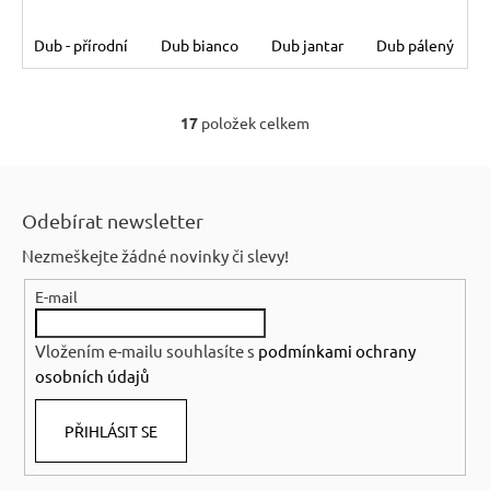
Dub - přírodní
Dub bianco
Dub jantar
Dub pálený
17
položek celkem
O
v
Z
l
á
á
Odebírat newsletter
p
d
Nezmeškejte žádné novinky či slevy!
a
a
c
E-mail
t
í
í
p
Vložením e-mailu souhlasíte s
podmínkami ochrany
r
osobních údajů
v
k
PŘIHLÁSIT SE
y
v