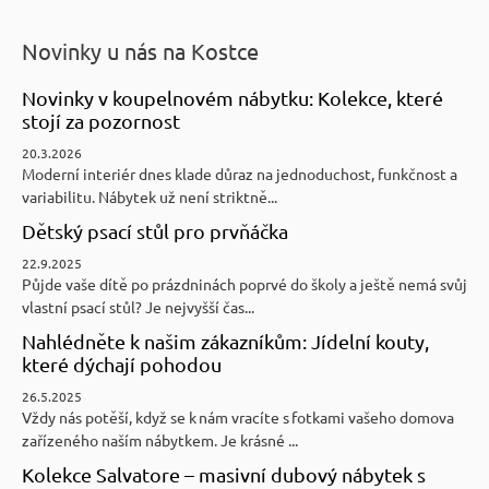
Novinky u nás na Kostce
Novinky v koupelnovém nábytku: Kolekce, které
stojí za pozornost
20.3.2026
Moderní interiér dnes klade důraz na jednoduchost, funkčnost a
variabilitu. Nábytek už není striktně...
Dětský psací stůl pro prvňáčka
22.9.2025
Půjde vaše dítě po prázdninách poprvé do školy a ještě nemá svůj
vlastní psací stůl? Je nejvyšší čas...
Nahlédněte k našim zákazníkům: Jídelní kouty,
které dýchají pohodou
26.5.2025
Vždy nás potěší, když se k nám vracíte s fotkami vašeho domova
zařízeného naším nábytkem. Je krásné ...
Kolekce Salvatore – masivní dubový nábytek s