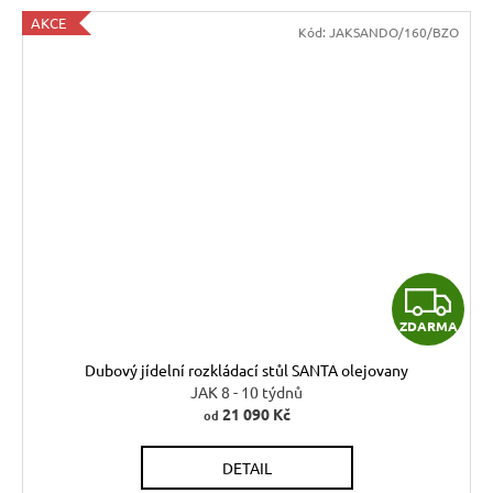
AKCE
Kód:
JAKSANDO/160/BZO
Z
ZDARMA
D
Dubový jídelní rozkládací stůl SANTA olejovany
A
JAK 8 - 10 týdnů
21 090 Kč
od
R
DETAIL
M