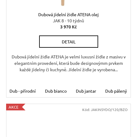
Dubová jídelní židle ATENA olej
JAK 8 - 10 týdnů
3 970 Kč
DETAIL
Dubová jídelní židle ATENA je velmi luxusní židle z masivu v
elegantním provedení, která bude designovýmm prvkem
každé jídelny či kuchyně. Jídelní židle je vyrobena...
Dub - přírodní
Dub bianco
Dub jantar
Dub pálený
AKCE
Kód:
JAKINSYDO/120/BZO