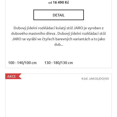
16 490 Kč
od
R
DETAIL
M
A
Dubový jídelní rozkládací kulatý stůl JARO je vyroben z
dubového masivního dřeva . Dubový jídelní rozkládací stůl
JARO se vyrábí ve čtyřech barevných variantách a to jako
dub...
100 - 140/100 cm
130 - 180/130 cm
AKCE
Kód:
JAKOLIDO/60