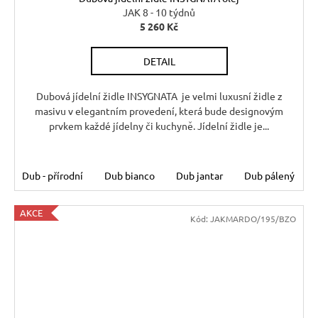
JAK 8 - 10 týdnů
5 260 Kč
DETAIL
Dubová jídelní židle INSYGNATA je velmi luxusní židle z
masivu v elegantním provedení, která bude designovým
prvkem každé jídelny či kuchyně. Jídelní židle je...
Dub - přírodní
Dub bianco
Dub jantar
Dub pálený
AKCE
Kód:
JAKMARDO/195/BZO