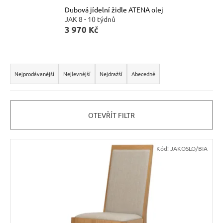
Dubová jídelní židle ATENA olej
n
JAK 8 - 10 týdnů
a
3 970 Kč
j
í
Ř
t
a
Nejprodávanější
Nejlevnější
Nejdražší
Abecedně
?
z
e
OTEVŘÍT FILTR
n
í
HLEDAT
V
p
Kód:
JAKOSLO/BIA
ý
r
p
o
D
i
d
o
s
u
p
p
o
k