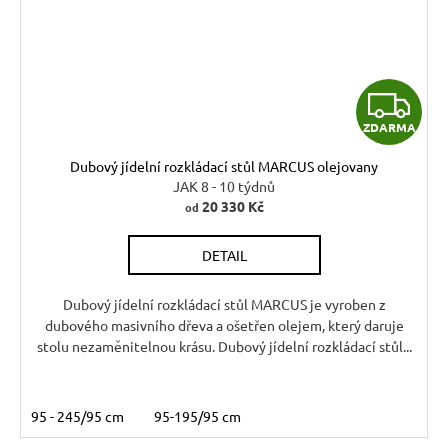
Z
ZDARMA
D
Dubový jídelní rozkládací stůl MARCUS olejovany
A
JAK 8 - 10 týdnů
20 330 Kč
od
R
DETAIL
M
A
Dubový jídelní rozkládací stůl MARCUS je vyroben z
dubového masivního dřeva a ošetřen olejem, který daruje
stolu nezaměnitelnou krásu. Dubový jídelní rozkládací stůl...
95 - 245/95 cm
95-195/95 cm