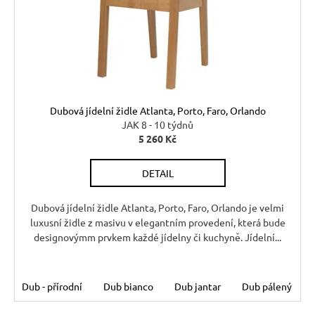
r
r
t
u
o
ů
č
d
u
u
j
k
e
t
m
Dubová jídelní židle Atlanta, Porto, Faro, Orlando
e
ů
JAK 8 - 10 týdnů
5 260 Kč
BUKOVÁ
DETAIL
STOLIČKA
Z
MASIVU
Dubová jídelní židle Atlanta, Porto, Faro, Orlando je velmi
MET
luxusní židle z masivu v elegantním provedení, která bude
TAB08
ŠTOKRLE
designovýmm prvkem každé jídelny či kuchyně. Jídelní...
580
Kč
Dub - přírodní
Dub bianco
Dub jantar
Dub pálený