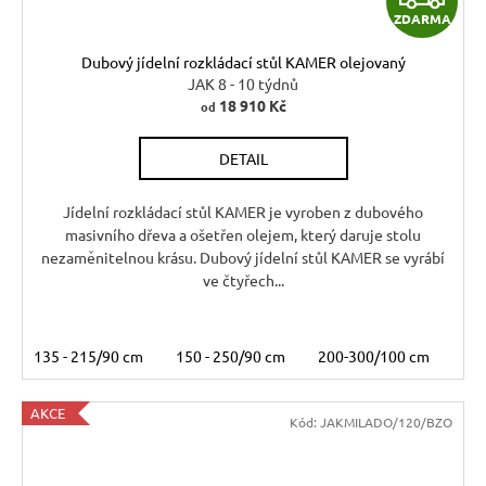
ZDARMA
D
Dubový jídelní rozkládací stůl KAMER olejovaný
A
JAK 8 - 10 týdnů
18 910 Kč
od
R
DETAIL
M
A
Jídelní rozkládací stůl KAMER je vyroben z dubového
masivního dřeva a ošetřen olejem, který daruje stolu
nezaměnitelnou krásu. Dubový jídelní stůl KAMER se vyrábí
ve čtyřech...
135 - 215/90 cm
150 - 250/90 cm
200-300/100 cm
AKCE
Kód:
JAKMILADO/120/BZO