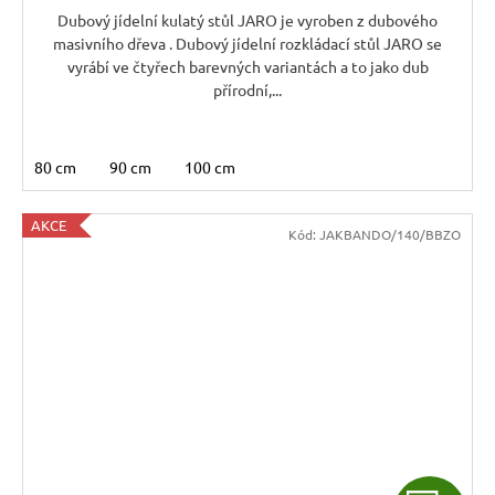
A
Dubový jídelní kulatý stůl JARO je vyroben z dubového
masivního dřeva . Dubový jídelní rozkládací stůl JARO se
vyrábí ve čtyřech barevných variantách a to jako dub
přírodní,...
80 cm
90 cm
100 cm
AKCE
Kód:
JAKBANDO/140/BBZO