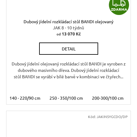
Z
ZDARMA
D
Dubový jídelní rozkládací stůl BANDI olejovaný
A
JAK 8 - 10 týdnů
13 070 Kč
od
R
DETAIL
M
A
Dubový jídelní olejovaný rozkládací stůl BANDI je vyroben z
dubového masivního dřeva. Dubový jídelní rozkládací
stůl BANDI se vyrábí v bílé barvě v kombinaci ve čtyřech...
140 - 220/90 cm
250 - 350/100 cm
200-300/100 cm
16
Kód:
JAKINSYGCDO/DP