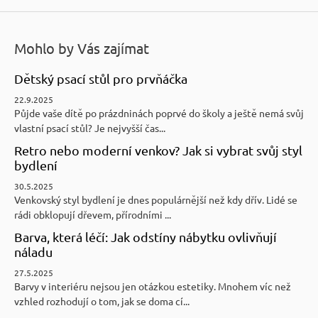
ý
p
i
Mohlo by Vás zajímat
s
u
Dětský psací stůl pro prvňáčka
22.9.2025
Půjde vaše dítě po prázdninách poprvé do školy a ještě nemá svůj
vlastní psací stůl? Je nejvyšší čas...
Retro nebo moderní venkov? Jak si vybrat svůj styl
bydlení
30.5.2025
Venkovský styl bydlení je dnes populárnější než kdy dřív. Lidé se
rádi obklopují dřevem, přírodními ...
Barva, která léčí: Jak odstíny nábytku ovlivňují
náladu
27.5.2025
Barvy v interiéru nejsou jen otázkou estetiky. Mnohem víc než
vzhled rozhodují o tom, jak se doma cí...