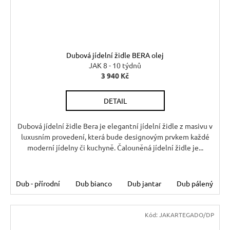
Dubová jídelní židle BERA olej
JAK 8 - 10 týdnů
3 940 Kč
DETAIL
Dubová jídelní židle Bera je elegantní jídelní židle z masivu v
luxusním provedení, která bude designovým prvkem každé
moderní jídelny či kuchyně. Čalouněná jídelní židle je...
Dub - přírodní
Dub bianco
Dub jantar
Dub pálený
Kód:
JAKARTEGADO/DP