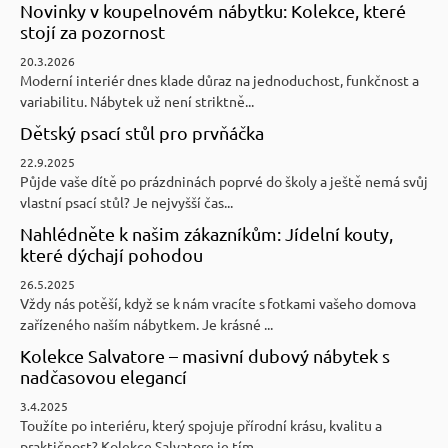
Novinky v koupelnovém nábytku: Kolekce, které
stojí za pozornost
20.3.2026
Moderní interiér dnes klade důraz na jednoduchost, funkčnost a
variabilitu. Nábytek už není striktně...
Dětský psací stůl pro prvňáčka
22.9.2025
Půjde vaše dítě po prázdninách poprvé do školy a ještě nemá svůj
vlastní psací stůl? Je nejvyšší čas...
Nahlédněte k našim zákazníkům: Jídelní kouty,
které dýchají pohodou
26.5.2025
Vždy nás potěší, když se k nám vracíte s fotkami vašeho domova
zařízeného naším nábytkem. Je krásné ...
Kolekce Salvatore – masivní dubový nábytek s
nadčasovou elegancí
3.4.2025
Toužíte po interiéru, který spojuje přírodní krásu, kvalitu a
praktičnost? Kolekce Salvatore je tím ...