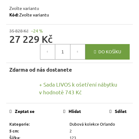
r
Zvolte variantu
u
Kód:
Zvolte variantu
č
u
35 828 Kč
–24 %
j
27 229 Kč
e
m
Měrná
DO KOŠÍKU
cena:
e
Zdarma od nás dostanete
RUSTIKÁLNÍ
ŽIDLE
MEXICANA
+ Sada LIVOS k ošetření nábytku
SIL22
v hodnotě 743 Kč
2
403
Kč
Zeptat se
Hlídat
Sdílet
Původně:
2
670
Kategorie
:
Dubová kolekce Orlando
Kč
5 cm
:
2
Šířka
:
123