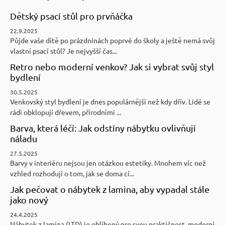
Dětský psací stůl pro prvňáčka
22.9.2025
Půjde vaše dítě po prázdninách poprvé do školy a ještě nemá svůj
vlastní psací stůl? Je nejvyšší čas...
Retro nebo moderní venkov? Jak si vybrat svůj styl
bydlení
30.5.2025
Venkovský styl bydlení je dnes populárnější než kdy dřív. Lidé se
rádi obklopují dřevem, přírodními ...
Barva, která léčí: Jak odstíny nábytku ovlivňují
náladu
27.5.2025
Barvy v interiéru nejsou jen otázkou estetiky. Mnohem víc než
vzhled rozhodují o tom, jak se doma cí...
Jak pečovat o nábytek z lamina, aby vypadal stále
jako nový
24.4.2025
Nábytek z lamina (LTD) je oblíbený pro svou praktičnost, moderní