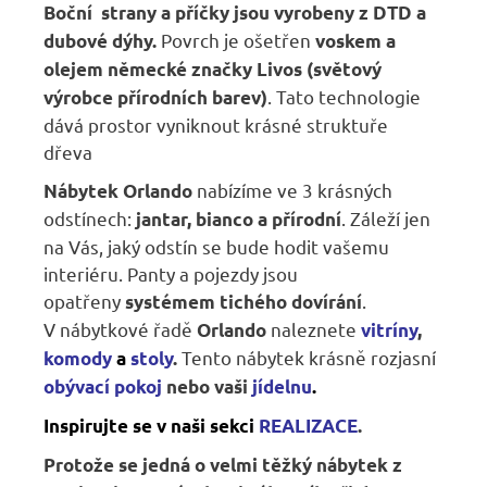
B
oční
strany a příčky jsou vyrobeny z DTD a
Povrch je ošetřen
dubové dýhy.
voskem a
olejem
německé značky Livos (světový
. Tato technologie
výrobce přírodních
barev)
dává prostor vyniknout krásné struktuře
dřeva
nabízíme ve 3 krásných
Nábytek Orlando
odstínech:
. Záleží jen
jantar, bianco a přírodní
na Vás, jaký odstín se bude hodit vašemu
interiéru. Panty a pojezdy jsou
opatřeny
.
systémem tichého dovírání
V nábytkové řadě
naleznete
Orlando
vitríny
,
Tento nábytek krásně rozjasní
komody
a
stoly
.
obývací pokoj
nebo vaši
jídelnu
.
Inspirujte se v naši sekci
REALIZACE
.
Protože se jedná o velmi těžký nábytek z