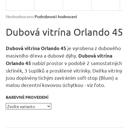
R
n
a
M
Průměrné
Neohodnoceno
Podrobnosti hodnocení
j
hodnocení
A
produktu
Dubová vitrína Orlando 45
í
je
t
0,0
?
z
je vyrobena z dubového
Dubová vitrína Orlando 45
5
masivního dřeva a dubové dýhy.
Dubová vitrína
hvězdiček.
nabízí prostor v podobě 2 samostatných
Orlando 45
skříněk, 3 šuplíků a prosklené vitrínky. Dvířka vitríny
jsou doplněny tichým zavíráním soft-stop (Blum) a
HLEDAT
malou decentní kovovou úchytkou - viz foto.
BAREVNÉ PROVEDENÍ
D
o
p
o