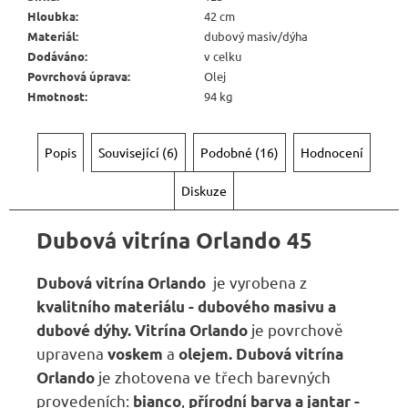
Hloubka
:
42 cm
Materiál
:
dubový masiv/dýha
Dodáváno
:
v celku
Povrchová úprava
:
Olej
Hmotnost
:
94 kg
Popis
Související (6)
Podobné (16)
Hodnocení
Diskuze
Dubová vitrína Orlando 45
je vyrobena z
Dubová vitrína Orlando
kvalitního materiálu - dubového masivu a
je povrchově
dubové dýhy. Vitrína Orlando
upravena
a
voskem
olejem.
Dubová vitrína
je zhotovena ve třech barevných
Orlando
provedeních:
,
bianco
přírodní barva a
jantar -