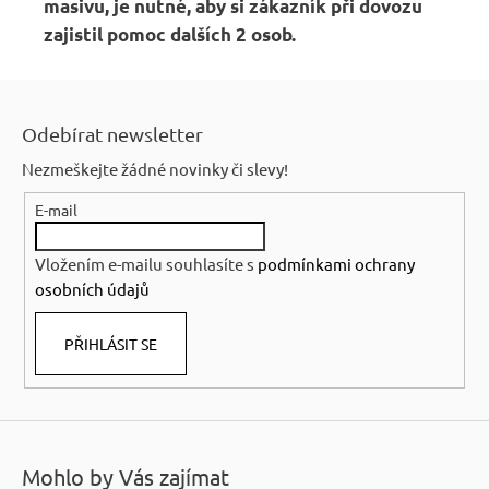
masivu,
je nutné, aby si zákazník při dovozu
zajistil pomoc dalších 2 osob.
Z
á
Odebírat newsletter
p
Nezmeškejte žádné novinky či slevy!
a
E-mail
t
í
Vložením e-mailu souhlasíte s
podmínkami ochrany
osobních údajů
PŘIHLÁSIT SE
Mohlo by Vás zajímat