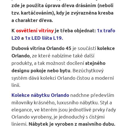
zde je použita úprava dřeva drásáním (neboli
tzv. kartáčováním), kdy je zvýrazněna kresba
a charakter dřeva.
K
osvětlení vitríny
je třeba objednat:
1x t
rafo
L20
a
1
x
LED lišta L19.
je součástí
Dubová vitrína Orlando
45
kolekce
, ze které nabízíme také další
Orlando
produkty, a tak možnost docílení
stejného
. Bezúchytkový
designu pokoje nebo bytu
systém dává kolekci Orlando čistou a moderní
linii.
nadchne především
Kolekce nábytku Orlando
milovníky krásného, luxusního nábytku. Styl a
elegance, ve kterém jsou jednotlivé prvky řady
Orlando vyrobeny, je jednoduchý s čistými
liniemi.
Nábytek je vyroben
z masivního dubu.