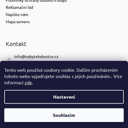
Reklamační řád
Napište nám
Mapa serveru
Kontakt
info
@
nabytekvkostce.cz
+420 606 065 259
Tento web používá soubory cookie. Dalším procházením
+420 601 116 371
tohoto webu vyjadřujete souhlas s jejich používáním.. Více
https://www.facebook.com/nabytekvkostce.cz/
informací
zde
.
nabytek_v_kostce
Nastavení
Vytvořil Shoptet
Copyright 2026
nabytek-v-kostce.cz
. Všechna práva vyhrazena.
Souhlasím
Ve spolupráci se
S!CK Studiem