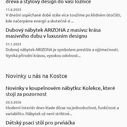
dřeva a stylový design do vaší ložnice
11.6.2025
V dnešní uspěchané době stále více toužíme po klidném útočišti,
kde načerpáme energii a skutečně si ...
Dubový nábytek ARIZONA z masivu: krása
masivního dubu v luxusním designu
31.1.2025
Dubový nábytek ARIZONA je symbolem prestiže a výjimečnosti.
Vyniká přírodní krásou, vysokou odolnost...
Novinky u nás na Kostce
Novinky v koupelnovém nábytku: Kolekce, které
stojí za pozornost
20.3.2026
Moderní interiér dnes klade důraz na jednoduchost, funkčnost a
variabilitu. Nábytek už není striktně...
Dětský psací stůl pro prvňáčka