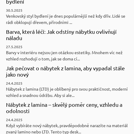
bydlení
30.5.2025
Venkovský styl bydlení je dnes populárnější než kdy dřív. Lidé se
rádi obklopují dřevem, přírodními ...
Barva, která léčí: Jak odstíny nábytku ovlivňují
náladu
27.5.2025
Barvy v interiéru nejsou jen otázkou estetiky. Mnohem víc než
vzhled rozhodují o tom, jak se doma cí...
Jak pečovat o nábytek z lamina, aby vypadal stále
jako nový
24.4.2025
Nábytek z lamina (LTD) je oblíbený pro svou praktičnost, moderní
vzhled a snadnou údržbu. Aby si ale...
Nábytek z lamina – skvělý poměr ceny, vzhledu a
odolnosti
24.4.2025
Když vybíráte nový nábytek, pravděpodobně narazíte na materiál
zvaný lamino nebo LTD. Tento typ desk...