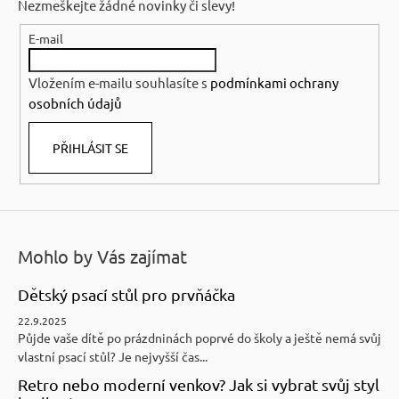
Nezmeškejte žádné novinky či slevy!
a
E-mail
t
í
Vložením e-mailu souhlasíte s
podmínkami ochrany
osobních údajů
PŘIHLÁSIT SE
Mohlo by Vás zajímat
Dětský psací stůl pro prvňáčka
22.9.2025
Půjde vaše dítě po prázdninách poprvé do školy a ještě nemá svůj
vlastní psací stůl? Je nejvyšší čas...
Retro nebo moderní venkov? Jak si vybrat svůj styl