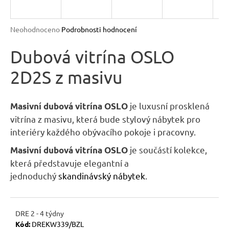
R
n
a
M
Průměrné
Neohodnoceno
Podrobnosti hodnocení
j
hodnocení
A
produktu
Dubová vitrína OSLO
í
je
t
2D2S z masivu
0,0
?
z
5
hvězdiček.
je luxusní prosklená
Masivní dubová vitrína OSLO
vitrína z masivu, která bude stylový nábytek pro
interiéry každého obývacího pokoje i pracovny.
HLEDAT
je součástí kolekce,
Masivní dubová vitrína OSLO
která představuje elegantní a
jednoduchý
skandinávský nábytek
.
D
o
p
DRE 2 - 4 týdny
o
Kód:
DREKW339/BZL