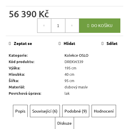
r
u
56 390 Kč
č
Měrná
u
DO KOŠÍKU
cena:
j
e
m
Zeptat se
Hlídat
Sdílet
e
Kategorie
:
Kolekce OSLO
Kód produktu
:
DREKW339
JÍDELNÍ
Výška
:
195 cm
ŽIDLE
Hloubka
:
40 cm
MEXICANA
Šířka
:
95 cm
SIL25
Materiál
:
dubový masiv
2
Povrchová úprava
:
lak
403
Kč
Původně:
2
Popis
Související (6)
Podobné (9)
Hodnocení
670
Kč
Diskuze