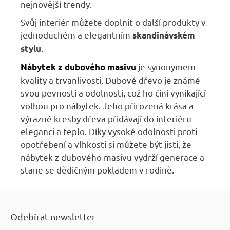
nejnovější trendy.
Svůj interiér můžete doplnit o další produkty v
jednoduchém a elegantním
skandinávském
.
stylu
je synonymem
Nábytek z dubového masivu
kvality a trvanlivosti. Dubové dřevo je známé
svou pevností a odolností, což ho činí vynikající
volbou pro nábytek. Jeho přirozená krása a
výrazné kresby dřeva přidávají do interiéru
eleganci a teplo. Díky vysoké odolnosti proti
opotřebení a vlhkosti si můžete být jisti, že
nábytek z dubového masivu vydrží generace a
stane se dědičným pokladem v rodině.
Z
á
Odebírat newsletter
p