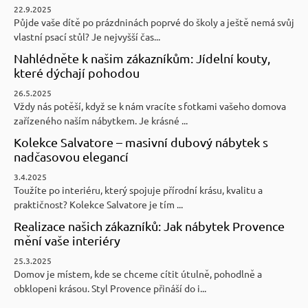
22.9.2025
Půjde vaše dítě po prázdninách poprvé do školy a ještě nemá svůj
vlastní psací stůl? Je nejvyšší čas...
Nahlédněte k našim zákazníkům: Jídelní kouty,
které dýchají pohodou
26.5.2025
Vždy nás potěší, když se k nám vracíte s fotkami vašeho domova
zařízeného naším nábytkem. Je krásné ...
Kolekce Salvatore – masivní dubový nábytek s
nadčasovou elegancí
3.4.2025
Toužíte po interiéru, který spojuje přírodní krásu, kvalitu a
praktičnost? Kolekce Salvatore je tím ...
Realizace našich zákazníků: Jak nábytek Provence
mění vaše interiéry
25.3.2025
Domov je místem, kde se chceme cítit útulně, pohodlně a
obklopeni krásou. Styl Provence přináší do i...