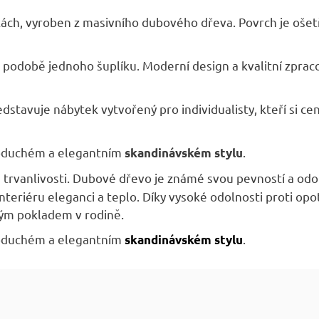
A
kách, vyroben z masivního dubového dřeva. Povrch je oše
v podobě jednoho šuplíku. Moderní design a kvalitní zpraco
stavuje nábytek vytvořený pro individualisty, kteří si c
dnoduchém a elegantním
.
skandinávském stylu
trvanlivosti. Dubové dřevo je známé svou pevností a odoln
nteriéru eleganci a teplo. Díky vysoké odolnosti proti opot
ným pokladem v rodině.
dnoduchém a elegantním
.
skandinávském stylu