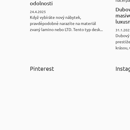
odolnosti
Dubov
24.4.2025
masiv
Když vybíráte nový nábytek,
luxus
pravděpodobně narazíte na materiál
zvaný lamino nebo LTD. Tento typ desk...
31.1.202
Dubový
prestiže
krásou, 
Pinterest
Insta