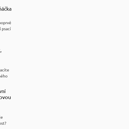
ňáčka
poprvé
í psací
,
racíte
ného
vní
sovou
je
ost?