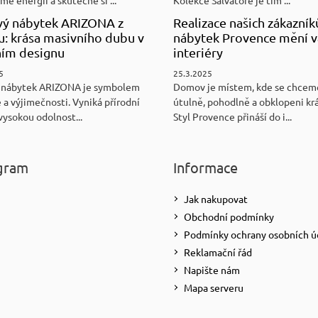
ý nábytek ARIZONA z
Realizace našich zákazník
u: krása masivního dubu v
nábytek Provence mění v
ním designu
interiéry
5
25.3.2025
 nábytek ARIZONA je symbolem
Domov je místem, kde se chceme
 a výjimečnosti. Vyniká přírodní
útulně, pohodlně a obklopeni kr
vysokou odolnost...
Styl Provence přináší do i...
gram
Informace
Jak nakupovat
Obchodní podmínky
Podmínky ochrany osobních ú
Reklamační řád
Napište nám
Mapa serveru