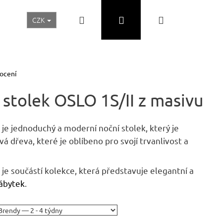
Hledat
Přihlášení
Nákupní
CZK
Realizace a inspirace
Akční ceny
Nábytek Skladem
košík
ocení
stolek OSLO 1S/II z masivu
je jednoduchý a moderní noční stolek, který je
 dřeva, které je oblíbeno pro svojí trvanlivost a
je součástí kolekce, která představuje elegantní a
ábytek
.
Následující