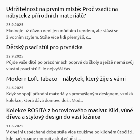
Udržitelnost na prvním místě: Proč vsadit na
nábytek z přírodních materiálů?
23.9.2025
Ekologie už dávno není jen módním trendem, ale stává se
životním stylem. Stále více lidí přemýšlí, c...
Dětský psací stůl pro prvňáčka
22.9.2025
Půjde vaše dítě po prázdninách poprvé do školy a ještě nemá svůj
vlastní psací stůl? Je nejvyšší čas...
Modern Loft Tabaco – nábytek, který žije s vámi
24.6.2025
Když se spojí přírodní materiály s promyšleným designem, vzniká
kolekce, která dává domovu duši. Mod...
Kolekce ROSITA z borovicového masivu: Klid, vůně
dřeva a stylový design do vaší ložnice
11.6.2025
V dnešní uspěchané době stále více toužíme po klidném útočišti,
kde načerpáme energii a skutečně si ...