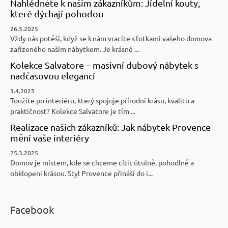
Nahlédněte k našim zákazníkům: Jídelní kouty,
které dýchají pohodou
26.5.2025
Vždy nás potěší, když se k nám vracíte s fotkami vašeho domova
zařízeného naším nábytkem. Je krásné ...
Kolekce Salvatore – masivní dubový nábytek s
nadčasovou elegancí
3.4.2025
Toužíte po interiéru, který spojuje přírodní krásu, kvalitu a
praktičnost? Kolekce Salvatore je tím ...
Realizace našich zákazníků: Jak nábytek Provence
mění vaše interiéry
25.3.2025
Domov je místem, kde se chceme cítit útulně, pohodlně a
obklopeni krásou. Styl Provence přináší do i...
Facebook