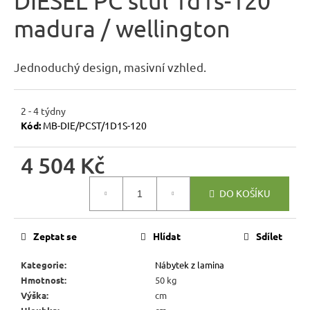
DIESEL PC stůl 1d1s-120
je
n
madura / wellington
0,0
a
z
5
j
hvězdiček.
Jednoduchý design, masivní vzhled.
í
t
2 - 4 týdny
?
Kód:
MB-DIE/PCST/1D1S-120
4 504 Kč
Měrná
HLEDAT
DO KOŠÍKU
cena:
Zeptat se
Hlídat
Sdílet
D
o
Kategorie
:
Nábytek z lamina
p
Hmotnost
:
50 kg
Výška
:
cm
o