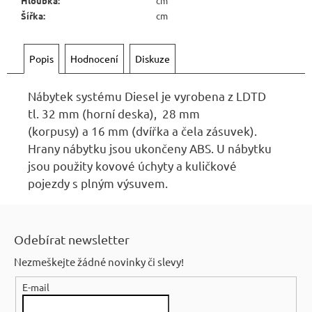
Hloubka
:
cm
r
Šířka
:
cm
u
č
u
Popis
Hodnocení
Diskuze
j
e
Nábytek systému Diesel je vyrobena z LDTD
m
tl. 32 mm (horní deska), 28 mm
e
(korpusy) a 16 mm (dvířka a čela zásuvek).
Hrany nábytku jsou ukončeny ABS. U nábytku
RUSTIKÁLNÍ
jsou použity kovové úchyty a kuličkové
JÍDELNÍ
pojezdy s plným výsuvem.
STŮL
SWEET
Z
HOME
MES1
á
Odebírat newsletter
7
p
344
Nezmeškejte žádné novinky či slevy!
Kč
a
Původně:
E-mail
t
8
160
í