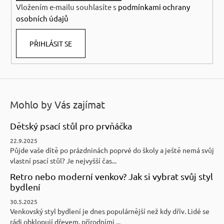
Kč
Vložením e-mailu souhlasíte s
podmínkami ochrany
osobních údajů
PŘIHLÁSIT SE
Mohlo by Vás zajímat
Dětský psací stůl pro prvňáčka
22.9.2025
Půjde vaše dítě po prázdninách poprvé do školy a ještě nemá svůj
vlastní psací stůl? Je nejvyšší čas...
Retro nebo moderní venkov? Jak si vybrat svůj styl
bydlení
30.5.2025
Venkovský styl bydlení je dnes populárnější než kdy dřív. Lidé se
rádi obklopují dřevem, přírodními ...