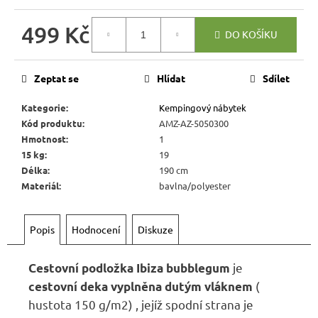
r
u
499 Kč
DO KOŠÍKU
č
Měrná
u
cena:
j
Zeptat se
Hlídat
Sdílet
e
m
Kategorie
:
Kempingový nábytek
e
Kód produktu
:
AMZ-AZ-5050300
Hmotnost
:
1
15 kg
:
19
RUSTIKÁLNÍ
Délka
:
190 cm
ŽIDLE
Materiál
:
bavlna/polyester
SWEET
HOME
SIL22
Popis
Hodnocení
Diskuze
2
601
Kč
je
Cestovní podložka Ibiza bubblegum
Původně:
2
(
cestovní deka vyplněna dutým vláknem
890
hustota 150 g/m2) , jejíž spodní strana je
Kč