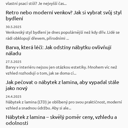
vlastní psací stůl? Je nejvyšší čas...
Retro nebo moderní venkov? Jak si vybrat svůj styl
bydlení
30.5.2025
Venkovský styl bydlení je dnes populárnější než kdy dřív. Lidé se
rádi obklopují dřevem, přírodními ...
Barva, která léčí: Jak odstíny nábytku ovlivňují
náladu
27.5.2025
Barvy v interiéru nejsou jen otázkou estetiky. Mnohem víc než
vzhled rozhodují o tom, jak se doma cí...
Jak pečovat o nábytek z lamina, aby vypadal stále
jako nový
24.4.2025
Nábytek z lamina (LTD) je oblíbený pro svou praktičnost, moderní
vzhled a snadnou údržbu. Aby si ale...
Nábytek z lamina – skvělý poměr ceny, vzhledu a
odolnosti