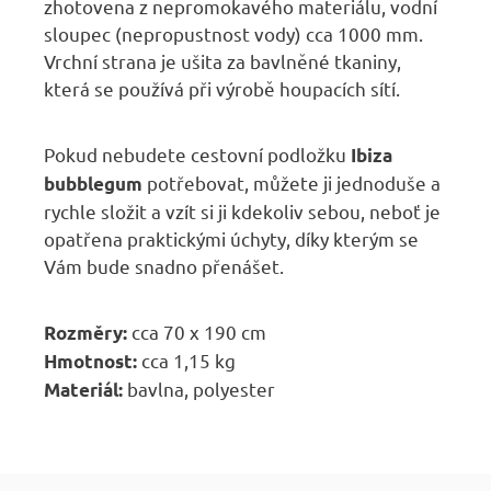
zhotovena z nepromokavého materiálu, vodní
sloupec (nepropustnost vody) cca 1000 mm.
Vrchní strana je ušita za bavlněné tkaniny,
která se používá při výrobě houpacích sítí.
Pokud nebudete cestovní podložku
Ibiza
potřebovat, můžete ji jednoduše a
bubblegum
rychle složit a vzít si ji kdekoliv sebou, neboť je
opatřena praktickými úchyty, díky kterým se
Vám bude snadno přenášet.
cca 70 x 190 cm
Rozměry:
cca 1,15 kg
Hmotnost:
bavlna, polyester
Materiál:
Z