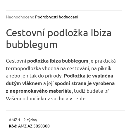
n
a
Průměrné
Neohodnoceno
Podrobnosti hodnocení
j
hodnocení
produktu
Cestovní podložka Ibiza
í
je
t
bubblegum
0,0
?
z
5
hvězdiček.
Cestovní
je praktická
podložka Ibiza bubblegum
termopodložka vhodná na cestování, na piknik
anebo jen tak do přírody.
Podložka je vyplněna
HLEDAT
a její
dutým vláknem
spodní strana je vyrobena
tudíž budete při
z nepromokavého materiálu,
Vašem odpočinku v suchu a v teple.
D
o
p
AMZ 1 - 2 týdny
o
Kód:
AMZ-AZ-5050300