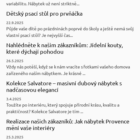
variabilitu. Nábytek už není striktně...
Dětský psací stůl pro prvňáčka
22.9.2025
Půjde vaše dítě po prázdninách poprvé do školy a ještě nemá svůj
vlastní psací stůl? Je nejvyšší čas...
Nahlédněte k našim zákazníkům: Jídelní kouty,
které dýchají pohodou
26.5.2025
Vždy nás potěší, když se k nám vracíte s fotkami vašeho domova
zařízeného naším nábytkem. Je krásné ...
Kolekce Salvatore – masivní dubový nábytek s
nadčasovou elegancí
3.4.2025
Toužíte po interiéru, který spojuje přírodní krásu, kvalitu a
praktičnost? Kolekce Salvatore je tím ...
Realizace našich zákazníků: Jak nábytek Provence
mění vaše interiéry
25.3.2025