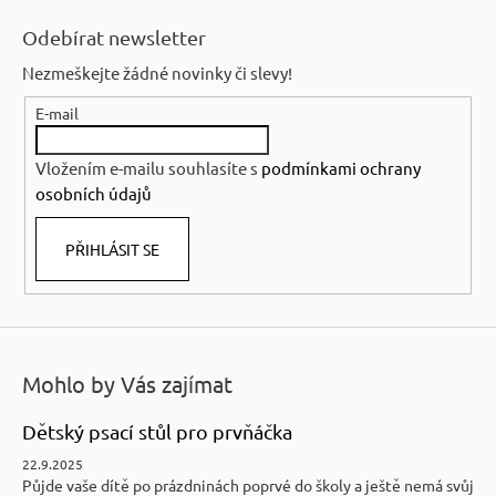
á
Odebírat newsletter
p
Nezmeškejte žádné novinky či slevy!
a
E-mail
t
í
Vložením e-mailu souhlasíte s
podmínkami ochrany
osobních údajů
PŘIHLÁSIT SE
Mohlo by Vás zajímat
Dětský psací stůl pro prvňáčka
22.9.2025
Půjde vaše dítě po prázdninách poprvé do školy a ještě nemá svůj