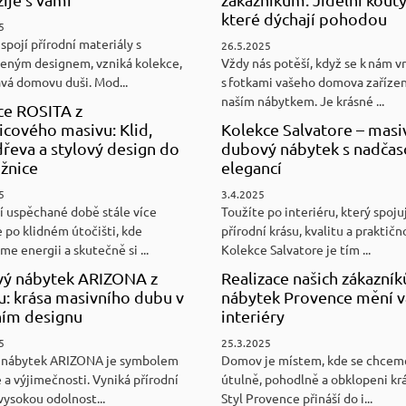
které dýchají pohodou
5
spojí přírodní materiály s
26.5.2025
eným designem, vzniká kolekce,
Vždy nás potěší, když se k nám v
ává domovu duši. Mod...
s fotkami vašeho domova zaříze
naším nábytkem. Je krásné ...
ce ROSITA z
cového masivu: Klid,
Kolekce Salvatore – masi
řeva a stylový design do
dubový nábytek s nadča
ožnice
elegancí
5
3.4.2025
í uspěchané době stále více
Toužíte po interiéru, který spoju
 po klidném útočišti, kde
přírodní krásu, kvalitu a praktičn
e energii a skutečně si ...
Kolekce Salvatore je tím ...
ý nábytek ARIZONA z
Realizace našich zákazník
u: krása masivního dubu v
nábytek Provence mění v
ním designu
interiéry
5
25.3.2025
 nábytek ARIZONA je symbolem
Domov je místem, kde se chceme
 a výjimečnosti. Vyniká přírodní
útulně, pohodlně a obklopeni kr
vysokou odolnost...
Styl Provence přináší do i...