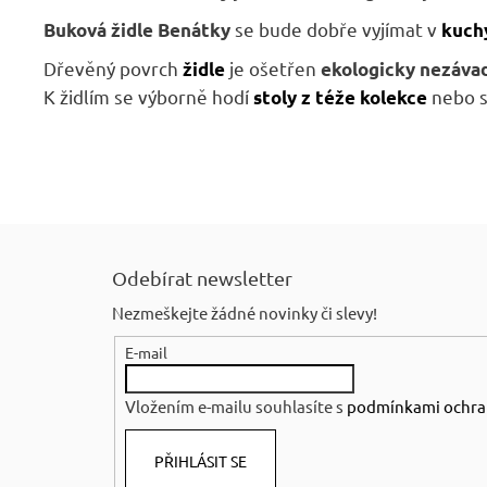
se bude dobře vyjímat v
Buková židle Benátky
kuch
Dřevěný povrch
je ošetřen
židle
ekologicky nezáv
K židlím se výborně hodí
nebo s
stoly z téže kolekce
Z
á
Odebírat newsletter
p
Nezmeškejte žádné novinky či slevy!
a
E-mail
t
í
Vložením e-mailu souhlasíte s
podmínkami ochra
PŘIHLÁSIT SE