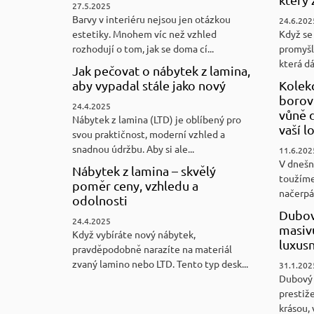
27.5.2025
Barvy v interiéru nejsou jen otázkou
24.6.202
estetiky. Mnohem víc než vzhled
Když se 
rozhodují o tom, jak se doma cí...
promyšl
která d
Jak pečovat o nábytek z lamina,
aby vypadal stále jako nový
Kolek
borovi
24.4.2025
vůně d
Nábytek z lamina (LTD) je oblíbený pro
vaší l
svou praktičnost, moderní vzhled a
snadnou údržbu. Aby si ale...
11.6.202
V dnešn
Nábytek z lamina – skvělý
toužíme
poměr ceny, vzhledu a
načerpám
odolnosti
Dubov
24.4.2025
masiv
Když vybíráte nový nábytek,
luxus
pravděpodobně narazíte na materiál
zvaný lamino nebo LTD. Tento typ desk...
31.1.202
Dubový
prestiže
krásou, 