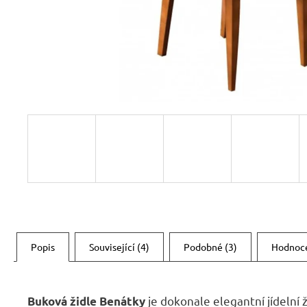
RUSTIKÁLNÍ ŽIDLE SWEET HOME SIL25
2 601 Kč
Původně:
2 890 Kč
Popis
Související (4)
Podobné (3)
Hodnoc
je dokonale elegantní jídelní
Buková židle Benátky