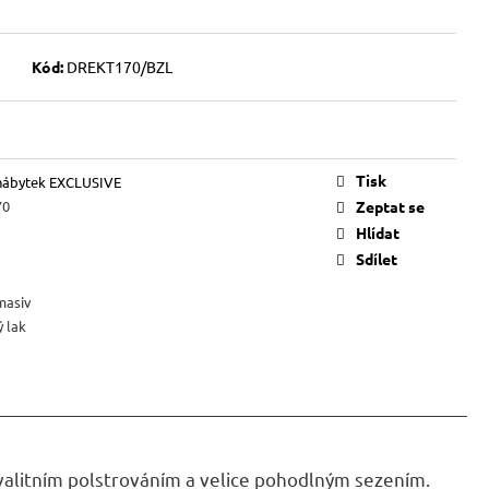
VICE SWEET HOME
NÝM PROSTOREM
Kód:
DREKT170/BZL
Kč
Tisk
nábytek EXCLUSIVE
70
Zeptat se
Hlídat
Sdílet
masiv
 lak
 kvalitním polstrováním a velice pohodlným sezením.