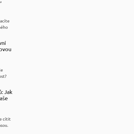
racíte
ného
vní
sovou
je
ost?
ů: Jak
aše
 cítit
ásou.