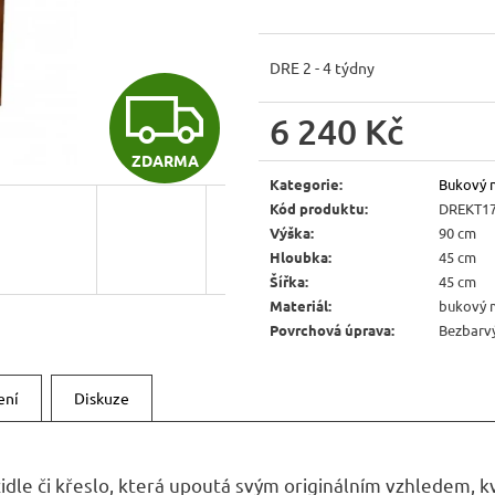
JÍDELNÍ ŽIDLE MEXICANA SIL25
RUSTIKÁLNÍ LA
BAX25 S ÚLOŽ
2 403 Kč
Původně:
2 670 Kč
6 048 Kč
DRE 2 - 4 týdny
Původně:
6 720 
Z
6 240 Kč
Měrná
ZDARMA
D
cena:
Kategorie
:
Bukový 
Kód produktu
:
DREKT1
Výška
:
90 cm
A
Hloubka
:
45 cm
Šířka
:
45 cm
Materiál
:
bukový 
R
Povrchová úprava
:
Bezbarvý
ení
Diskuze
M
 židle či křeslo, která upoutá svým originálním vzhledem,