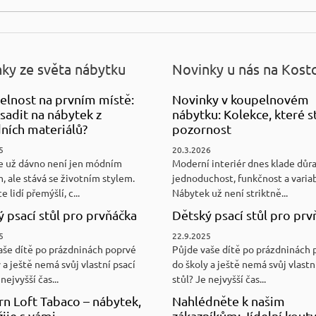
ky ze světa nábytku
Novinky u nás na Kost
elnost na prvním místě:
Novinky v koupelnovém
sadit na nábytek z
nábytku: Kolekce, které st
ních materiálů?
pozornost
5
20.3.2026
e už dávno není jen módním
Moderní interiér dnes klade důr
, ale stává se životním stylem.
jednoduchost, funkčnost a variab
e lidí přemýšlí, c...
Nábytek už není striktně...
 psací stůl pro prvňáčka
Dětský psací stůl pro prv
5
22.9.2025
aše dítě po prázdninách poprvé
Půjde vaše dítě po prázdninách 
 a ještě nemá svůj vlastní psací
do školy a ještě nemá svůj vlastn
nejvyšší čas...
stůl? Je nejvyšší čas...
n Loft Tabaco – nábytek,
Nahlédněte k našim
žije s vámi
zákazníkům: Jídelní kouty