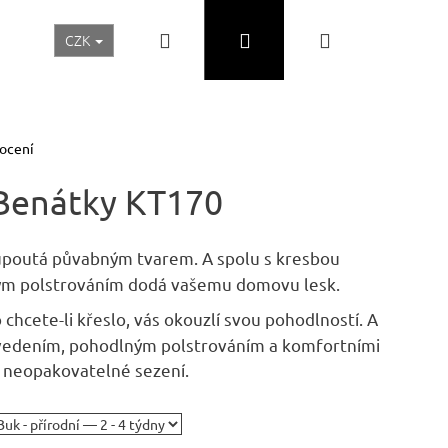
Hledat
Přihlášení
Nákupní
CZK
Realizace a inspirace
Akční ceny
Nábytek Skladem
košík
ocení
 Benátky KT170
upoutá půvabným tvarem. A spolu s kresbou
ým polstrováním dodá vašemu domovu lesk.
 chcete-li křeslo, vás okouzlí svou pohodlností. A
rovedením, pohodlným polstrováním a komfortními
í neopakovatelné sezení.
Následující