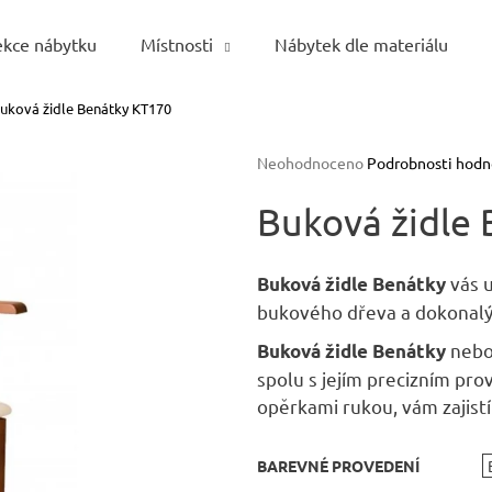
ekce nábytku
Místnosti
Nábytek dle materiálu
uková židle Benátky KT170
Co potřebujete najít?
Průměrné
Neohodnoceno
Podrobnosti hodn
hodnocení
HLEDAT
produktu
Buková židle
je
0,0
z
vás 
Buková židle Benátky
5
Doporučujeme
bukového dřeva a dokonal
hvězdiček.
nebo
Buková židle Benátky
spolu s jejím precizním p
opěrkami rukou, vám zajist
BAREVNÉ PROVEDENÍ