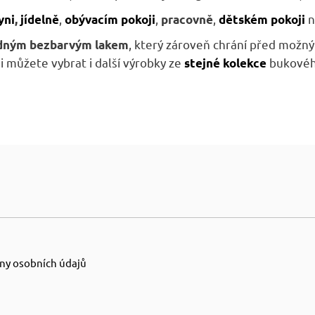
A
,
,
,
n
yni
,
jídelně
obývacím pokoji
pracovně
dětském pokoji
, který zároveň chrání před mož
adným bezbarvým lakem
i můžete vybrat i další výrobky ze
bukovéh
stejné kolekce
ny osobních údajů