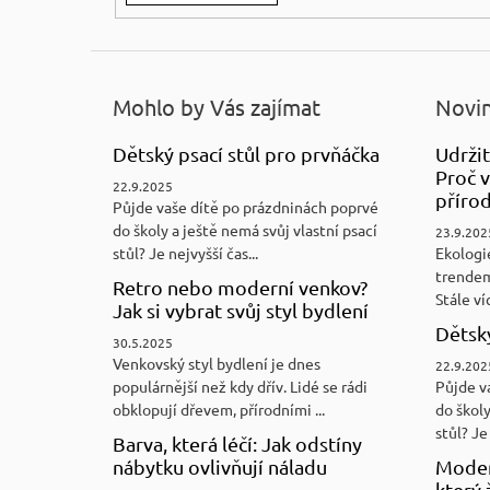
Mohlo by Vás zajímat
Novin
Dětský psací stůl pro prvňáčka
Udržit
Proč v
22.9.2025
přírod
Půjde vaše dítě po prázdninách poprvé
do školy a ještě nemá svůj vlastní psací
23.9.202
stůl? Je nejvyšší čas...
Ekologi
trendem
Retro nebo moderní venkov?
Stále víc
Jak si vybrat svůj styl bydlení
Dětský
30.5.2025
Venkovský styl bydlení je dnes
22.9.202
populárnější než kdy dřív. Lidé se rádi
Půjde v
obklopují dřevem, přírodními ...
do školy
stůl? Je 
Barva, která léčí: Jak odstíny
nábytku ovlivňují náladu
Moder
který 