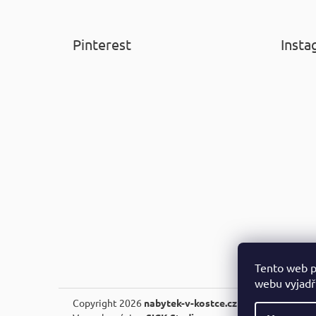
Pinterest
Insta
Tento web p
webu vyjadřu
Copyright 2026
nabytek-v-kostce.cz
. Všechna práva v