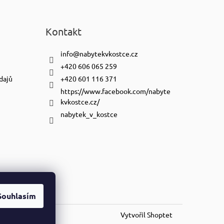
Kontakt
info
@
nabytekvkostce.cz
+420 606 065 259
dajů
+420 601 116 371
https://www.facebook.com/nabyte
kvkostce.cz/
nabytek_v_kostce
Souhlasím
Vytvořil Shoptet