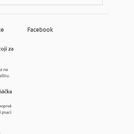
ce
Facebook
ojí za
az na
ilitu.
ňáčka
poprvé
í psací
,