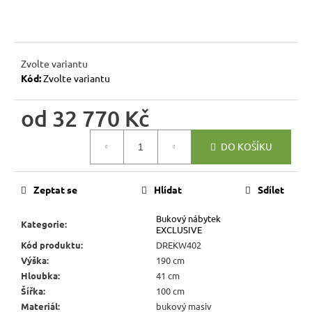
r
u
č
u
Zvolte variantu
j
Kód:
Zvolte variantu
e
m
od
32 770 Kč
e
Měrná
DO KOŠÍKU
cena:
JÍDELNÍ
ŽIDLE
MEXICANA
Zeptat se
Hlídat
Sdílet
SIL25
2
Bukový nábytek
Kategorie
:
403
EXCLUSIVE
Kč
Kód produktu
:
DREKW402
Původně:
Výška
:
190 cm
2
Hloubka
:
41 cm
670
Kč
Šířka
:
100 cm
Materiál
:
bukový masiv