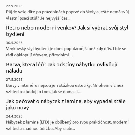
22.9.2025
Půjde vaše dítě po prázdninách poprvé do školy a ještě nemá svůj
vlastní psací stůl? Je nejvyšší čas...
Retro nebo moderní venkov? Jak si vybrat svůj styl
bydlení
30.5.2025
Venkovský styl bydlení je dnes populárnější než kdy dřív. Lidé se
rádi obklopují dřevem, přírodními ...
Barva, která léčí: Jak odstíny nábytku ovlivňují
náladu
27.5.2025
Barvy v interiéru nejsou jen otázkou estetiky. Mnohem víc než
vzhled rozhodují o tom, jak se doma cí...
Jak pečovat o nábytek z lamina, aby vypadal stále
jako nový
24.4.2025
Nábytek z lamina (LTD) je oblíbený pro svou praktičnost, moderní
vzhled a snadnou údržbu. Aby si ale...