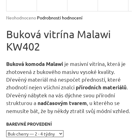
R
n
a
M
Průměrné
Neohodnoceno
Podrobnosti hodnocení
j
hodnocení
A
produktu
Buková vitrína Malawi
í
je
t
KW402
0,0
?
z
5
hvězdiček.
je
masivní vitrína, která je
Buková komoda Malawi
zhotovená z bukového masivu vysoké kvality.
Dřevěný materiál má nespočet předností, které
HLEDAT
zhodnotí nejen všichni znalci
.
přírodních materiálů
Dřevěný nábytek na vás dýchne svou přírodní
strukturou a
, u kterého se
nadčasovým tvarem
D
nemusíte bát, že by někdy ztratil svůj módní vzhled.
o
BAREVNÉ PROVEDENÍ
p
o