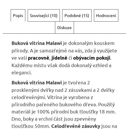
Popis
Související (10)
Podobné (15)
Hodnocení
Diskuze
je dokonalým kouskem
Buková vitrína Malawi
přírody. A je samozřejmě na vás, zda ji využijete
ve vaší
,
či
.
pracovně
jídelně
obývacím pokoji
Každému místu však dodá dokonalý vzhled a
eleganci.
je tvořena 2
Buková vitrína Malawi
prosklenými dvířky nad 2 zásuvkami a 2 dvířky
celodřevěnými. Vitrína je vyrobena z
přírodního pařeného bukového dřeva. Použitý
materiál je 100% přírodní buk tloušťky 18 mm.
Dno, boky a vrchní část jsou zpevněny
tloušťkou 50mm.
jsou na
Celodřevěné zásuvky