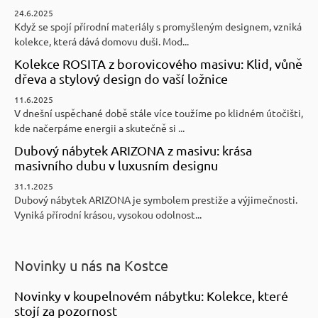
24.6.2025
Když se spojí přírodní materiály s promyšleným designem, vzniká
kolekce, která dává domovu duši. Mod...
Kolekce ROSITA z borovicového masivu: Klid, vůně
dřeva a stylový design do vaší ložnice
11.6.2025
V dnešní uspěchané době stále více toužíme po klidném útočišti,
kde načerpáme energii a skutečně si ...
Dubový nábytek ARIZONA z masivu: krása
masivního dubu v luxusním designu
31.1.2025
Dubový nábytek ARIZONA je symbolem prestiže a výjimečnosti.
Vyniká přírodní krásou, vysokou odolnost...
Novinky u nás na Kostce
Novinky v koupelnovém nábytku: Kolekce, které
stojí za pozornost