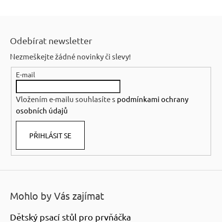
Z
á
Odebírat newsletter
p
Nezmeškejte žádné novinky či slevy!
a
E-mail
t
í
Vložením e-mailu souhlasíte s
podmínkami ochrany
osobních údajů
PŘIHLÁSIT SE
Mohlo by Vás zajímat
Dětský psací stůl pro prvňáčka