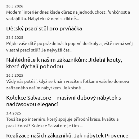
20.3.2026
Moderní interiér dnes klade důraz na jednoduchost, funkčnost a
variabilitu. Nábytek už není striktně...
Dětský psací stůl pro prvňáčka
22.9.2025
Půjde vaše dítě po prázdninách poprvé do školy a ještě nemá svůj
vlastní psací stůl? Je nejvyšší čas...
Nahlédněte k našim zákazníkům: Jídelní kouty,
které dýchají pohodou
26.5.2025
Vždy nás potěší, když se k nám vracíte s fotkami vašeho domova
zařízeného naším nábytkem. Je krásné ...
Kolekce Salvatore – masivní dubový nábytek s
nadčasovou elegancí
3.4.2025
Toužíte po interiéru, který spojuje přírodní krásu, kvalitu a
praktičnost? Kolekce Salvatore je tím ...
Realizace našich zákazníků: Jak nábytek Provence