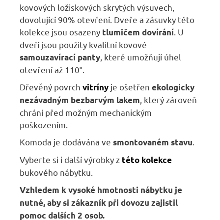
kovových ložiskových skrytých výsuvech,
dovolující 90% otevření. Dveře a zásuvky této
kolekce jsou osazeny
. U
tlumičem dovírání
dveří jsou použity kvalitní kovové
, které umožňují úhel
samouzavírací panty
otevření až 110°.
Dřevěný povrch
je ošetřen
vitríny
ekologicky
, který zároveň
nezávadným bezbarvým lakem
chrání před možným mechanickým
poškozením.
Komoda je dodávána ve
.
smontovaném stavu
Vyberte si i další výrobky z
této kolekce
bukového nábytku.
Vzhledem k vysoké hmotnosti nábytku je
nutné, aby si zákazník při dovozu zajistil
pomoc dalších 2 osob.