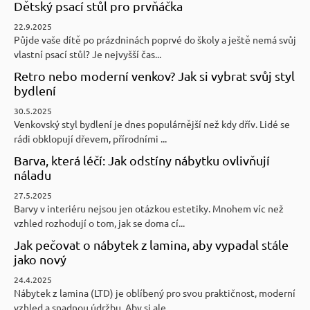
Dětský psací stůl pro prvňáčka
22.9.2025
Půjde vaše dítě po prázdninách poprvé do školy a ještě nemá svůj
vlastní psací stůl? Je nejvyšší čas...
Retro nebo moderní venkov? Jak si vybrat svůj styl
bydlení
30.5.2025
Venkovský styl bydlení je dnes populárnější než kdy dřív. Lidé se
rádi obklopují dřevem, přírodními ...
Barva, která léčí: Jak odstíny nábytku ovlivňují
náladu
27.5.2025
Barvy v interiéru nejsou jen otázkou estetiky. Mnohem víc než
vzhled rozhodují o tom, jak se doma cí...
Jak pečovat o nábytek z lamina, aby vypadal stále
jako nový
24.4.2025
Nábytek z lamina (LTD) je oblíbený pro svou praktičnost, moderní
vzhled a snadnou údržbu. Aby si ale...