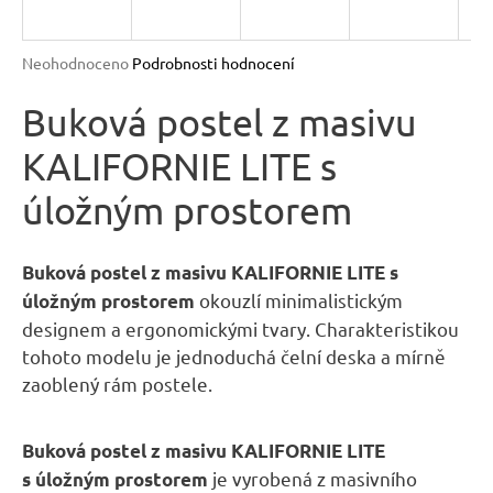
R
n
a
M
Průměrné
Neohodnoceno
Podrobnosti hodnocení
j
hodnocení
A
produktu
Buková postel z masivu
í
je
t
KALIFORNIE LITE s
0,0
?
z
úložným prostorem
5
hvězdiček.
Buková postel z masivu KALIFORNIE LITE s
okouzlí minimalistickým
úložným prostorem
HLEDAT
designem a ergonomickými tvary. Charakteristikou
tohoto modelu je jednoduchá čelní deska a mírně
zaoblený rám postele.
D
o
p
Buková postel z masivu KALIFORNIE LITE
o
je vyrobená z masivního
s úložným prostorem