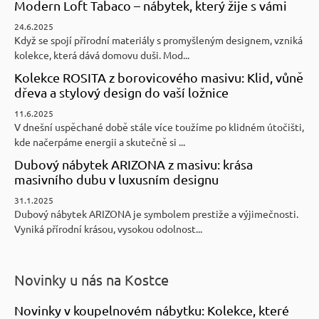
Modern Loft Tabaco – nábytek, který žije s vámi
24.6.2025
Když se spojí přírodní materiály s promyšleným designem, vzniká
kolekce, která dává domovu duši. Mod...
Kolekce ROSITA z borovicového masivu: Klid, vůně
dřeva a stylový design do vaší ložnice
11.6.2025
V dnešní uspěchané době stále více toužíme po klidném útočišti,
kde načerpáme energii a skutečně si ...
Dubový nábytek ARIZONA z masivu: krása
masivního dubu v luxusním designu
31.1.2025
Dubový nábytek ARIZONA je symbolem prestiže a výjimečnosti.
Vyniká přírodní krásou, vysokou odolnost...
Novinky u nás na Kostce
Novinky v koupelnovém nábytku: Kolekce, které