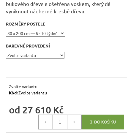
r
bukového dřeva a ošetřena voskem, který dá
u
vyniknout nádherné kresbě dřeva.
č
u
ROZMĚRY POSTELE
j
e
m
BAREVNÉ PROVEDENÍ
e
RUSTIKÁLNÍ
ŽIDLE
SWEET
HOME
Zvolte variantu
SIL22
Kód:
Zvolte variantu
2
601
od
27 610 Kč
Kč
Původně:
Měrná
2
DO KOŠÍKU
890
cena:
Kč