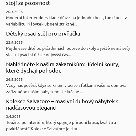
stojí za pozornost
20.3.2026
Moderní interiér dnes klade důraz na jednoduchost, funkčnost a
variabilitu. Nábytek už není striktně...
Dětský psací stůl pro prvňáčka
22.9.2025
Půjde vaše dítě po prázdninách poprvé do školy a ještě nemá svůj
vlastní psací stůl? Je nejvyšší čas...
Nahlédněte k našim zákazníkům: Jídelní kouty,
které dýchají pohodou
26.5.2025
Vždy nás potěší, když se k nám vracíte s fotkami vašeho domova
zařízeného naším nábytkem. Je krásné ...
Kolekce Salvatore – masivní dubový nábytek s
nadčasovou elegancí
3.4.2025
Toužíte po interiéru, který spojuje přírodní krásu, kvalitu a
praktičnost? Kolekce Salvatore je tím ...