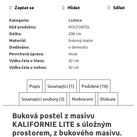
Zeptat se
Hlídat
Sdílet
Kategorie
:
Ložnice
Kód produktu
:
POLFORTEL
Délka
:
208 cm
Materiál
:
bukový masiv
Dodáváno
:
v demontu
Povrchová úprava
:
Vosk
Výška čela u hlavy
:
42 cm
Výška čela u nohou
:
42 cm
Popis
Související (1)
Podobné (16)
Související soubory (3)
Hodnocení
Diskuze
Buková postel z masivu
KALIFORNIE LITE s úložným
prostorem, z bukového masivu.