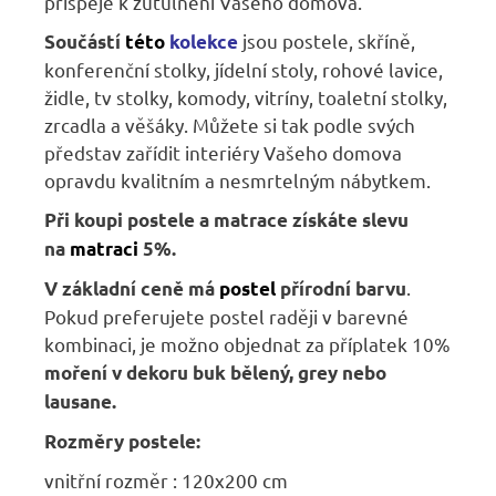
přispěje k zútulnění Vašeho domova.
jsou
postele, skříně,
Součástí
této
kolekce
konferenční stolky, jídelní stoly, rohové lavice,
židle, tv stolky, komody, vitríny, toaletní stolky,
zrcadla a věšáky.
Můžete si tak podle svých
představ zařídit interiéry Vašeho domova
opravdu kvalitním a nesmrtelným nábytkem.
Při koupi postele a matrace získáte slevu
na
matraci
5
%
.
.
V základní ceně má
postel
přírodní barvu
Pokud preferujete postel raději v barevné
kombinaci, je možno objednat za příplatek 10%
moření v dekoru buk bělený, grey nebo
lausane.
Rozměry postele:
vnitřní rozměr : 120x200 cm