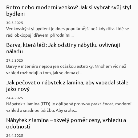
Retro nebo moderní venkov? Jak si vybrat svůj styl
bydlení
30.5.2025
Venkovský styl bydlení je dnes populárnější než kdy dřív. Lidé se
rádi obklopují dřevem, přírodními ...
Barva, která léčí: Jak odstíny nábytku ovlivňují
náladu
27.5.2025
Barvy v interiéru nejsou jen otázkou estetiky. Mnohem víc než
vzhled rozhodují o tom, jak se doma cí...
Jak pečovat o nábytek z lamina, aby vypadal stále
jako nový
24.4.2025
Nábytek z lamina (LTD) je oblíbený pro svou praktičnost, moderní
vzhled a snadnou údržbu. Aby si ale...
Nábytek z lamina – skvělý poměr ceny, vzhledu a
odolnosti
24.4.2025