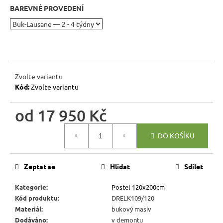
r
BAREVNÉ PROVEDENÍ
u
č
u
j
e
m
Zvolte variantu
e
Kód:
Zvolte variantu
od
17 950 Kč
BUKOVÁ
STOLIČKA
Měrná
Z
DO KOŠÍKU
cena:
MASIVU
MET
TAB08
Zeptat se
Hlídat
Sdílet
ŠTOKRLE
580
Kategorie
:
Postel 120x200cm
Kč
Kód produktu
:
DRELK109/120
Materiál
:
bukový masiv
Dodáváno
:
v demontu