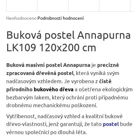
R
n
a
M
Průměrné
Neohodnoceno
Podrobnosti hodnocení
j
hodnocení
A
produktu
Buková postel Annapurna
í
je
t
LK109 120x200 cm
0,0
?
z
5
hvězdiček.
je
Buková masivní postel Annapurna
precizně
, která vyniká svým
zpracovaná dřevěná postel
nadčasovým vzhledem. Je vyrobena z
čistě
HLEDAT
a ošetřena ekologickým
přírodního
bukového dřeva
bezbarvým lakem, který ochrání proti případnému
drobnému mechanickému poškození.
D
Vytříbenost, nadčasový vzhled a kvalitní bukové
o
dřevo-vlastnosti, jenž garantují, že tato
bude
postel
p
věrnou společnicí po dlouhá léta.
o