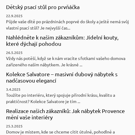
Dětský psací stůl pro prvňáčka
22.9.2025
Půjde vaše dítě po prázdninách poprvé do školy a ještě nemá svůj
vlastní psací stůl? Je nejvyšší čas...
Nahlédněte k našim zákazníkům: Jídelní kouty,
které dýchají pohodou
26.5.2025
Vždy nás potěší, když se k nám vracíte s fotkami vašeho domova
zařízeného naším nábytkem. Je krásné ...
Kolekce Salvatore – masivní dubový nábytek s
nadčasovou elegancí
3.4.2025
Toužíte po interiéru, který spojuje přírodní krásu, kvalitu a
praktičnost? Kolekce Salvatore je tím ...
Realizace našich zákazníků: Jak nábytek Provence
mění vaše interiéry
25.3.2025
Domov je místem, kde se chceme cítit útulně, pohodlně a