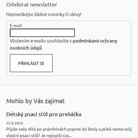
á
Odebírat newsletter
p
Nezmeškejte žádné novinky či slevy!
a
E-mail
t
í
Vložením e-mailu souhlasíte s
podmínkami ochrany
osobních údajů
PŘIHLÁSIT SE
Mohlo by Vás zajímat
Dětský psací stůl pro prvňáčka
22.9.2025
Půjde vaše dítě po prázdninách poprvé do školy a ještě nemá svůj
vlastní psací stůl? Je nejvyšší čas...